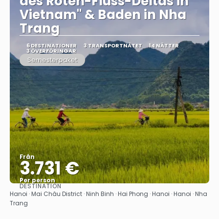
des Roten-Fluss-Deltas in
Vietnam" & Baden in Nha
Trang
6 DESTINATIONER
3 TRANSPORTNÄTET
14 NÄTTER
3 ÖVERFÖRINGAR
Semesterpaket
Från
3.731 €
Per person
DESTINATION
Se
Hanoi · Mai Châu District · Ninh Binh · Hai Phong · Hanoi · Hanoi · Nha
Trang