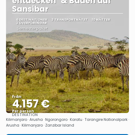
entdecken" & Baden auf
Sansibar
6 DESTINATIONER
3 TRANSPORTNÄTET
10 NÄTTER
2 ÖVERFÖRINGAR
Semesterpaket
Från
4.157 €
Per person
DESTINATION
Se
Kilimanjaro · Arusha · Ngorongoro · Karatu · Tarangire Nationalpark ·
Arusha · Kilimanjaro · Zanzibar Island