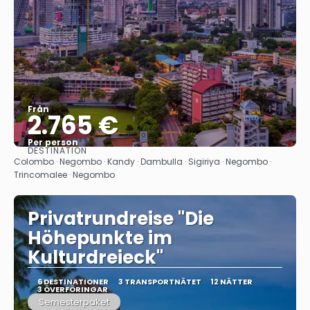
Från
2.765 €
Per person
DESTINATION
Se
Colombo · Negombo · Kandy · Dambulla · Sigiriya · Negombo ·
Trincomalee · Negombo
Privatrundreise "Die
Höhepunkte im
Kulturdreieck"
6 DESTINATIONER
3 TRANSPORTNÄTET
12 NÄTTER
3 ÖVERFÖRINGAR
Semesterpaket