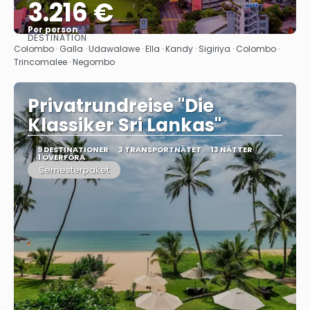
3.216 €
Per person
DESTINATION
Se
Colombo · Galla · Udawalawe · Ella · Kandy · Sigiriya · Colombo ·
Trincomalee · Negombo
Privatrundreise "Die
Klassiker Sri Lankas"
9 DESTINATIONER
3 TRANSPORTNÄTET
13 NÄTTER
1 ÖVERFÖRA
Semesterpaket