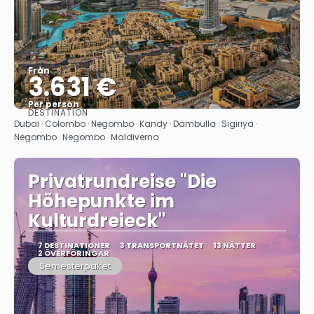
Från
3.631 €
Per person
DESTINATION
Se
Dubai · Colombo · Negombo · Kandy · Dambulla · Sigiriya ·
Negombo · Negombo · Maldiverna
Privatrundreise "Die
Höhepunkte im
Kulturdreieck"
7 DESTINATIONER
3 TRANSPORTNÄTET
13 NÄTTER
2 ÖVERFÖRINGAR
Semesterpaket