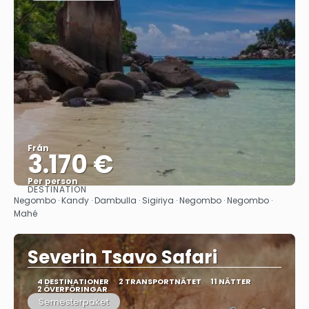
Från
3.170 €
Per person
DESTINATION
Se
Negombo · Kandy · Dambulla · Sigiriya · Negombo · Negombo ·
Mahé
Severin Tsavo Safari
4 DESTINATIONER
2 TRANSPORTNÄTET
11 NÄTTER
2 ÖVERFÖRINGAR
Semesterpaket