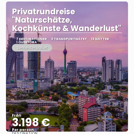
Privatrundreise
"Naturschätze,
Kochkünste & Wanderlust"
7 DESTINATIONER
3 TRANSPORTNÄTET
13 NÄTTER
1 ÖVERFÖRA
Semesterpaket
Från
3.198 €
Per person
DESTINATION