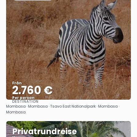
Från
2.760 €
Per person
DESTINATION
Se
Mombasa · Mombasa · Tsavo East Nationalpark · Mombasa ·
Mombasa
Privatrundreise