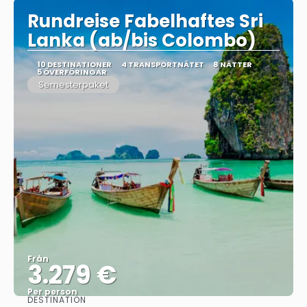
Rundreise Fabelhaftes Sri
Lanka (ab/bis Colombo)
10 DESTINATIONER
4 TRANSPORTNÄTET
8 NÄTTER
5 ÖVERFÖRINGAR
Semesterpaket
Från
3.279 €
Per person
DESTINATION