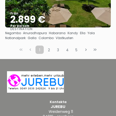
Från
2.899 €
Per person
DESTINATION
Se
Negombo · Anuradhapura · Habarana · Kandy · Ella · Yala
Nationalpark · Galla · Colombo · Västkusten
1
2
3
4
5
Kontakta
JUREBU
Weidenweg 11