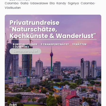
Se
Colombo · Galla · Udawalawe · Ella · Kandy · Sigiriya · Colombo ·
Västkusten
Privatrundreise
"Naturschätze,
Kochkünste & Wanderlust"
8 DESTINATIONER
3 TRANSPORTNÄTET
13 NÄTTER
1 ÖVERFÖRA
Semesterpaket
Från