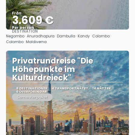
Från
3.609 €
Per person
DESTINATION
Se
Negombo · Anuradhapura · Dambulla · Kandy · Colombo ·
Colombo · Maldiverna
Privatrundreise "Die
Höhepunkte im
Kulturdreieck"
8 DESTINATIONER
4 TRANSPORTNÄTET
14 NÄTTER
6 ÖVERFÖRINGAR
Semesterpaket