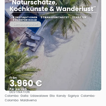
"Naturschätze,
Kochkünste & Wanderlust"
8 DESTINATIONER
3 TRANSPORTNÄTET
13 NÄTTER
3 ÖVERFÖRINGAR
Semesterpaket
Från
3.960 €
Per person
DESTINATION
Se
Colombo · Galla · Udawalawe · Ella · Kandy · Sigiriya · Colombo ·
Colombo · Maldiverna