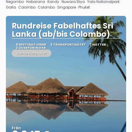
Se
Negombo · Habarana · Kandy · Nuwara Eliya · Yala Nationalpark ·
Galla · Colombo · Colombo · Singapore · Phuket
Rundreise Fabelhaftes Sri
Lanka (ab/bis Colombo)
9 DESTINATIONER
3 TRANSPORTNÄTET
7 NÄTTER
3 ÖVERFÖRINGAR
Semesterpaket
Från