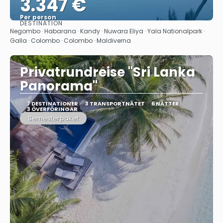
3.347 €
Per person
DESTINATION
Se
Negombo · Habarana · Kandy · Nuwara Eliya · Yala Nationalpark ·
Galla · Colombo · Colombo · Maldiverna
Privatrundreise "Sri Lanka
Panorama"
7 DESTINATIONER
3 TRANSPORTNÄTET
6 NÄTTER
3 ÖVERFÖRINGAR
Semesterpaket