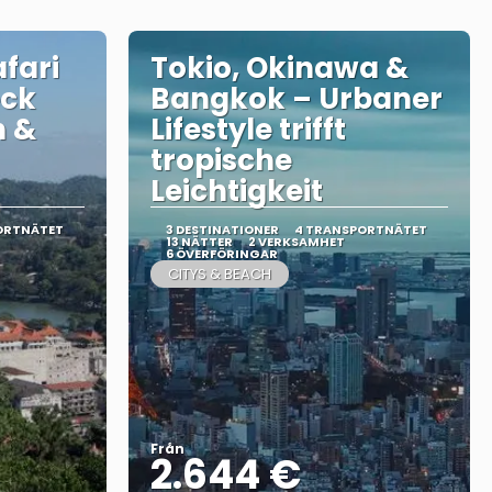
fari
Tokio, Okinawa &
eck
Bangkok – Urbaner
n &
Lifestyle trifft
tropische
Leichtigkeit
ORTNÄTET
3 DESTINATIONER
4 TRANSPORTNÄTET
13 NÄTTER
2 VERKSAMHET
6 ÖVERFÖRINGAR
CITYS & BEACH
Från
2.644 €