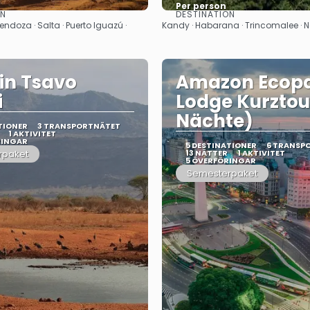
Per person
ON
DESTINATION
Se
Se
endoza · Salta · Puerto Iguazú ·
Kandy · Habarana · Trincomalee ·
in Tsavo
Amazon Ecop
i
Lodge Kurztou
Nächte)
TIONER
3 TRANSPORTNÄTET
1 AKTIVITET
RINGAR
5 DESTINATIONER
6 TRANSP
rpaket
13 NÄTTER
1 AKTIVITET
5 ÖVERFÖRINGAR
Semesterpaket