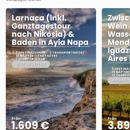
Larnaca (inkl.
Zwisc
Ganztagestour
Wein
nach Nikosia) &
Wasse
Baden in Ayia Napa
Mendo
Iguaz
2 DESTINATIONER
3 TRANSPORTNÄTET
10 NÄTTER
1 AKTIVITET
Aires 
2 ÖVERFÖRINGAR
BEST OF ZYPERN
5 DESTINA
13 NÄTTER
10 ÖVERF
ARGENTIN
Från
Från
1.609 €
3.8