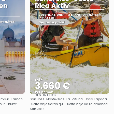
den
Rica Aktiv"
6 DESTINATIONER
2 TRANSPORTNÄTET
14 NÄTTER
ORTNÄTET
Semesterpaket
Från
3.660 €
Per person
DESTINATION
Se
Lumpur · Taman
San Jose · Monteverde · La Fortuna · Boca Tapada ·
ur · Phuket
Puerto Viejo Sarapiqui · Puerto Viejo De Talamanca ·
San Jose