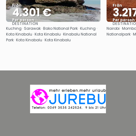
Från
Från
4.301 €
3.21
Per person
Per person
DESTINATION
DESTINATI
Se
Kuching · Sarawak · Bako National Park · Kuching ·
Nairobi · Momb
Kota Kinabalu · Kota Kinabalu · Kinabalu National
Nationalpark 
Park · Kota Kinabalu · Kota Kinabalu