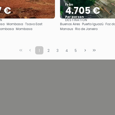
Från
7 €
4.705 €
Per person
ON
DESTINATION
Se
Se
asa · Mombasa · Tsavo East
Buenos Aires · Puerto Iguazú · Foz d
· Mombasa · Mombasa
Manaus · Rio de Janeiro
1
2
3
4
5