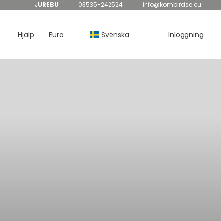
JUREBU
03535-242524
info@kombireise.eu
Hjälp
Euro
Svenska
Inloggning