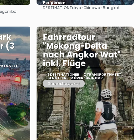
Per person
DESTINATION
Tokyo · Okinawa · Bangkok
Se
 Negombo
ark
Fahrradtour
r (3
"Mekong-Delta
nach Angkor Wat"
inkl. Flüge
ORTNÄTET
9 DESTINATIONER
2 TRANSPORTNÄTET
14 NÄTTER
2 ÖVERFÖRINGAR
Semesterpaket