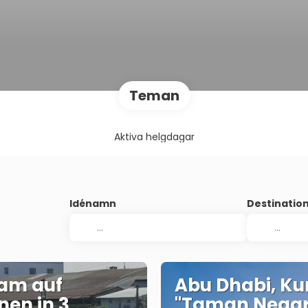
Teman
Aktiva helgdagar
Idénamn
Destinati
am auf
Abu Dhabi, Ku
nen in 3
"Taman Nega