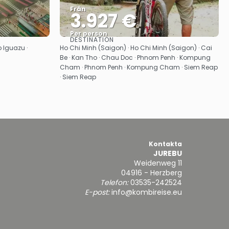
Från
3.927 €
Per person
DESTINATION
Se
o Iguazu ·
Ho Chi Minh (Saigon) · Ho Chi Minh (Saigon) · Cai
Be · Kan Tho · Chau Doc · Phnom Penh · Kompung
Cham · Phnom Penh · Kompung Cham · Siem Reap
· Siem Reap
Kontakta
JUREBU
Weidenweg 11
04916 - Herzberg
Telefon:
03535-242524
E-post:
info@kombireise.eu