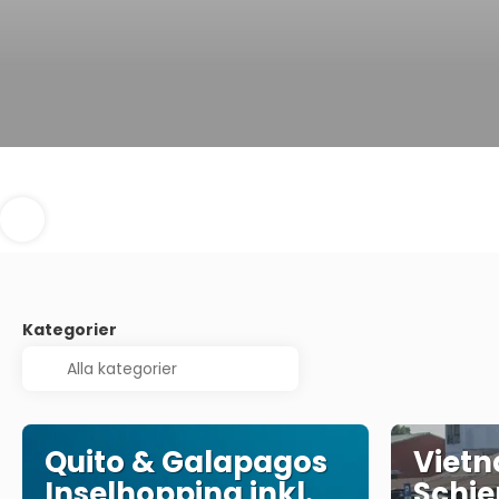
Kategorier
Quito & Galapagos
Vietn
Inselhopping inkl.
Schie