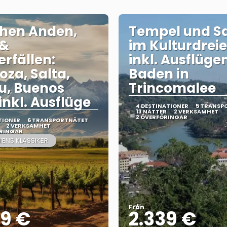
hen Anden,
Tempel und Sa
 &
im Kulturdrei
rfällen:
inkl. Ausflüge
za, Salta,
Baden in
u, Buenos
Trincomalee
inkl. Ausflüge
4 DESTINATIONER
5 TRANSP
13 NÄTTER
2 VERKSAMHET
2 ÖVERFÖRINGAR
TIONER
6 TRANSPORTNÄTET
2 VERKSAMHET
ÖRINGAR
IENS KLASSIKER
Från
99 €
2.339 €