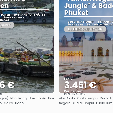
en
Jungle" & Ba
Phuket
TIONER
10 TRANSPORTNÄTET
R
6 VERKSAMHET
RINGAR
6 DESTINATIONER
4 TRANSP
rpaket
14 NÄTTER
6 ÖVERFÖRINGAR
LÄNDERKOMBINATION
Från
26 €
3.451 €
Per person
ON
DESTINATION
Se
Se
gon) · Nha Trang · Hue · Hoi An · Hue
Abu Dhabi · Kuala Lumpur · Kuala 
oi · Sa Pa · Hanoi
Negara · Kuala Lumpur · Kuala Lump