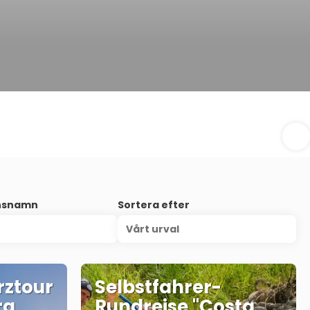
onsnamn
Sortera efter
Vårt urval
rztour
Selbstfahrer-
ra
Rundreise "Costa