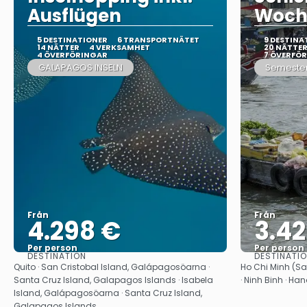
Ausflügen
Woch
5 DESTINATIONER
6 TRANSPORTNÄTET
9 DESTINA
14 NÄTTER
4 VERKSAMHET
20 NÄTTE
4 ÖVERFÖRINGAR
7 ÖVERFÖ
GALAPAGOS INSELN
Semeste
Från
Från
4.298 €
3.4
Per person
Per person
DESTINATION
DESTINATI
Se
Quito · San Cristobal Island, Galápagosöarna ·
Ho Chi Minh (Sai
Santa Cruz Island, Galapagos Islands · Isabela
· Ninh Binh · Han
Island, Galápagosöarna · Santa Cruz Island,
Galapagos Islands