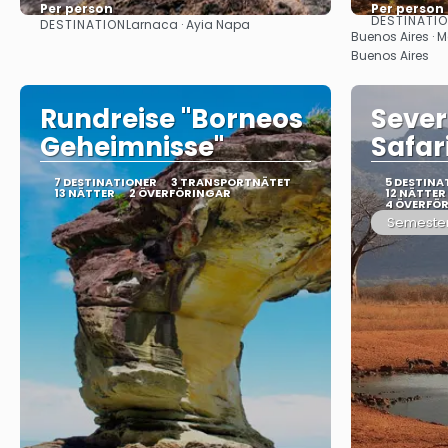
Per person
Per person
DESTINATI
DESTINATION
Larnaca · Ayia Napa
Se
Buenos Aires · M
Buenos Aires
Rundreise "Borneos
Sever
Geheimnisse"
Safar
7 DESTINATIONER
3 TRANSPORTNÄTET
5 DESTINA
13 NÄTTER
2 ÖVERFÖRINGAR
12 NÄTTER
4 ÖVERFÖ
Semeste