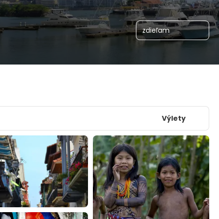
zdieľam
Výlety