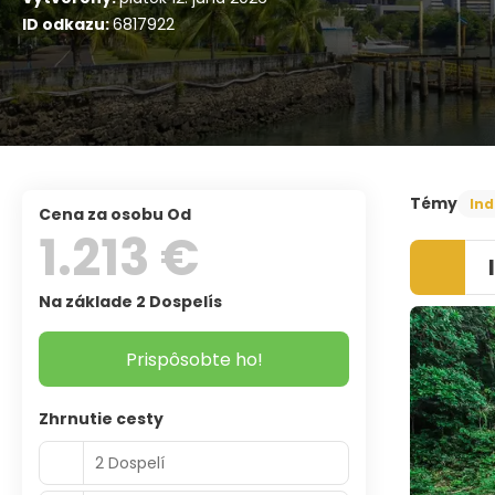
ID odkazu:
6817922
Témy
Ind
Cena za osobu Od
1.213 €
Na základe 2 Dospelís
Prispôsobte ho!
Zhrnutie cesty
2 Dospelí