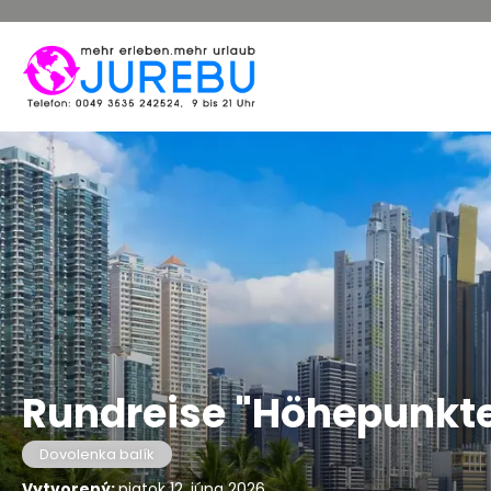
Rundreise "Höhepunkt
Dovolenka balík
Vytvorený:
piatok 12. júna 2026