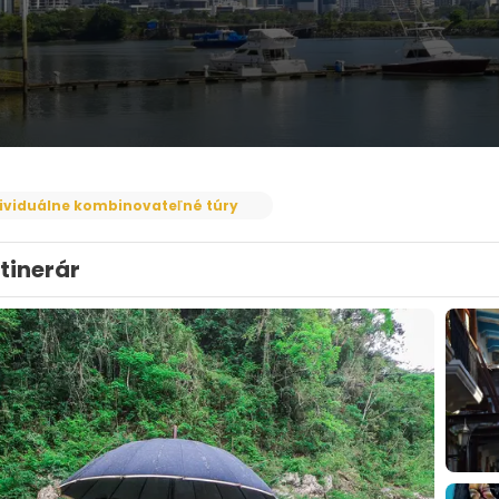
ividuálne kombinovateľné túry
Itinerár