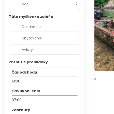
Noci
7
Táto myšlienka zahŕňa
Destinácie
1
Ubytovanie
1
Výlety
1
Zhrnutie prehliadky
Čas odchodu
x
19:00
Čas ukončenia
07:00
Zahrnutý