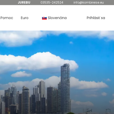
JUREBU
03535-242524
info@kombireise.eu
Pomoc
Euro
Slovenčina
Prihlásiť sa