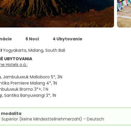
inácie
6 Noci
4 Ubytovanie
CI
Yogyakarta, Malang, South Bali
É UBYTOVANIA
e Hotels o.ä.:
, Jambuluwuk Malioboro 5*, 3N
ntika Premiere Malang 4*, 1N
buluwuk Bromo 3*+, 1 N
, Santika Banyuwangi 3*, 1N
 modalita
 Superior (keine Mindestteilnehmerzahl) - Deutsch