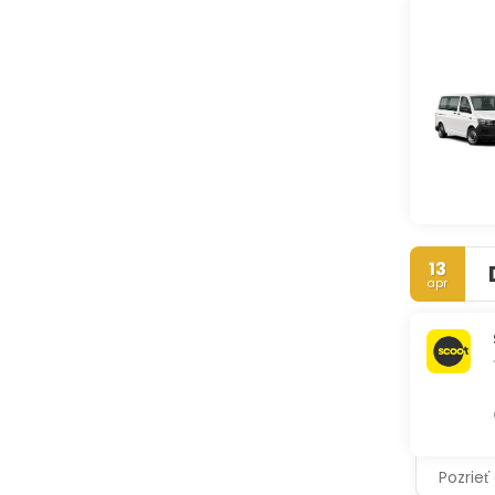
13
apr
Pozrieť