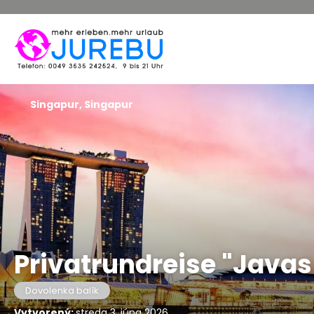
Singapur, Singapur
Privatrundreise "Javas
Dovolenka balík
Vytvorený:
streda 3. júna 2026