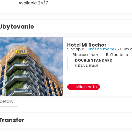
Available 24/7
Ubytovanie
Hotel Mi Rochor
Singapur -
Ukáž na mape
> 7,0 km
Fitnescentrum
Reštaurácia
DOUBLE STANDARD
S RAŇAJKAMI
Milujeme to
 detaily
Transfer