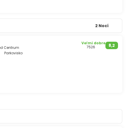
2 Nocí
Veľmi dobre
8,2
7526
 od Centrum
Parkovisko