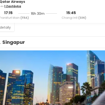
Qatar Airways
1 Zastávka
17:15
15:45
16h 30m
Frankfurt Main
(FRA)
Changi Intl
(SIN)
 detaily
1.
Singapur