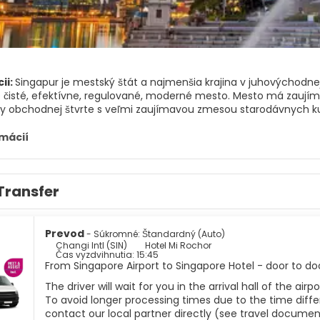
ii:
Singapur je mestský štát a najmenšia krajina v juhovýchodnej 
čisté, efektívne, regulované, moderné mesto. Mesto má zaujíma
 obchodnej štvrte s veľmi zaujímavou zmesou starodávnych kultú
e jedným z najzelenších miest, a preto je mesto nazývané Mesto
ňajú nádhernú záhradu Orchídeí, ktorá je krásne upravená a má
rmácií
je pravdepodobne Merlion. Táto štruktúra Merlion sa nachádza v
stujú niektoré fascinujúce etnické oblasti, ako je Little India, Ara
ak chcete zažiť skutočnú singapurskú kultúru. Ďalšie atrakcie 
Transfer
rky. Okrem nakupovania má Singapur skvelé jedlo. Domovom pre 
ich kuchyni.
e jedným z najživších a najmodernejších miest v Ázii s tropick
u scénou sa stal jednou z najlepších destinácií na svoje právo.
Prevod
- Súkromné: Štandardný (Auto)
Changi Intl (SIN)
Hotel Mi Rochor
Čas vyzdvihnutia: 15:45
From Singapore Airport to Singapore Hotel - door to do
The driver will wait for you in the arrival hall of the ai
To avoid longer processing times due to the time differ
contact our local partner directly (see travel documen