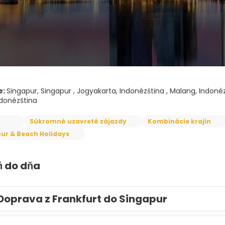
e:
Singapur, Singapur , Jogyakarta, Indonézština , Malang, Indonézšt
donézština
Súkromné uzavreté zájazdy
Kombinácie krajín
ur & Beach Holidays
ň do dňa
Doprava z Frankfurt do Singapur