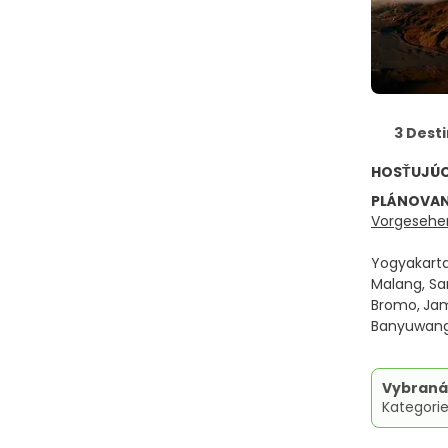
3 Dest
HOSŤUJÚ
PLÁNOVAN
Vorgesehen
Yogyakarta
Malang, Sa
Bromo,
Jam
Banyuwangi
Vybraná
Kategorie