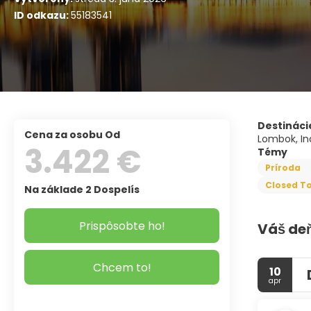
ID odkazu:
55183541
Destináci
Cena za osobu Od
Lombok, In
3.422 €
Témy
Príroda
Closed To
Na základe 2 Dospelís
Prispôsobte ho!
Váš de
Chcem to!
10
apr