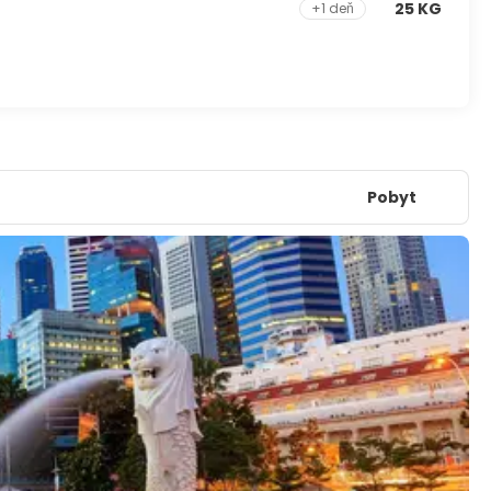
25 KG
+1 deň
Pobyt