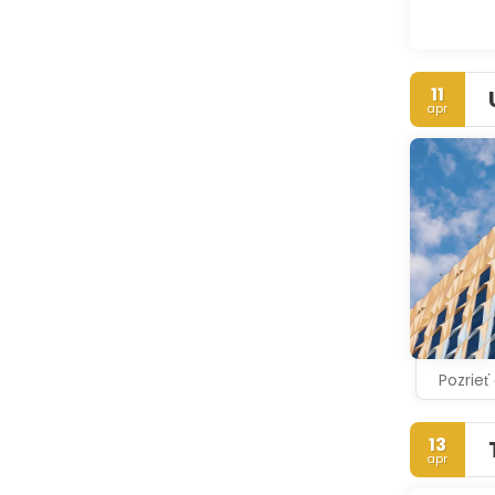
11
apr
Pozrieť
13
apr