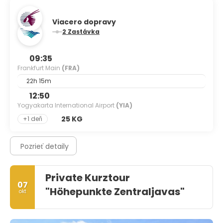
Viacero dopravy
2 Zastávka
09:35
Frankfurt Main
(FRA)
22h 15m
12:50
Yogyakarta International Airport
(YIA)
25 KG
+1 deň
Pozrieť detaily
Private Kurztour
07
"Höhepunkte Zentraljavas"
okt