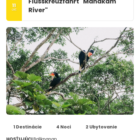
Flusskreuzfahrt "Mahakam
11
River"
okt
1 Destinácie
4 Noci
2 Ubytovanie
HOSŤUJÚCI
Balikpapan