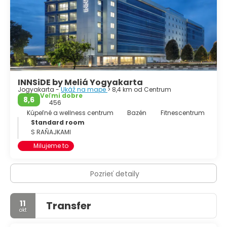
• Kota Gede. Hrob prvého kráľa Mataramského kráľovstva,
Panembahana Senopatiho, sa nachádza na tomto
mieste. Teraz je najznámejší ako ""strieborná dedina"".
• Imogiri, juhozápadne od mesta. Cintorín kráľovských
rodín Yogyakarta a Surakarta.
• Kotabaru.
INNSiDE by Meliá Yogyakarta
Jogyakarta -
Ukáž na mape
> 8,4 km od Centrum
Veľmi dobre
8,6
456
Kúpeľné a wellness centrum
Bazén
Fitnescentrum
Standard room
S RAŇAJKAMI
Milujeme to
Pozrieť detaily
11
Transfer
okt