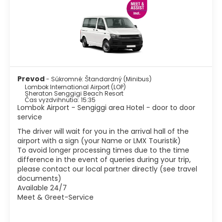
barov a obchodov. Obľúbeným cieľom výletov sú 3
ostrovy Gili so svojimi bielymi plážami. Najlepším obdobím
na cestovanie sú mesiace od apríla do novembra. Mimo
sezóny je pokojnejšie, more môže byť rušené a možno
nebude možné plávať.
Prevod
- Súkromné: Štandardný (Minibus)
Lombok International Airport (LOP)
Sheraton Senggigi Beach Resort
Čas vyzdvihnutia: 15:35
Lombok Airport - Sengiggi area Hotel - door to door
service
The driver will wait for you in the arrival hall of the
airport with a sign (your Name or LMX Touristik)
To avoid longer processing times due to the time
difference in the event of queries during your trip,
please contact our local partner directly (see travel
documents)
Available 24/7
Meet & Greet-Service