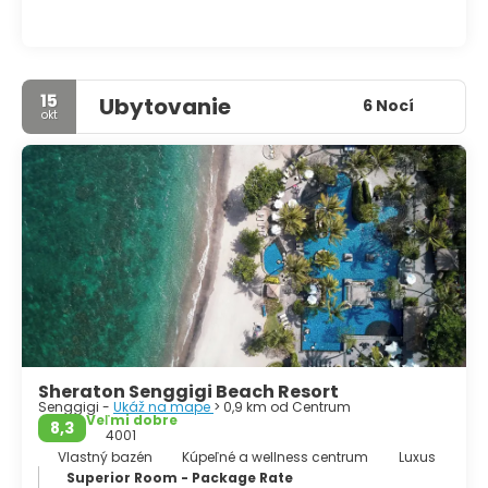
15
Ubytovanie
6 Nocí
okt
Sheraton Senggigi Beach Resort
Senggigi -
Ukáž na mape
> 0,9 km od Centrum
Veľmi dobre
8,3
4001
Vlastný bazén
Kúpeľné a wellness centrum
Luxus
Superior Room - Package Rate