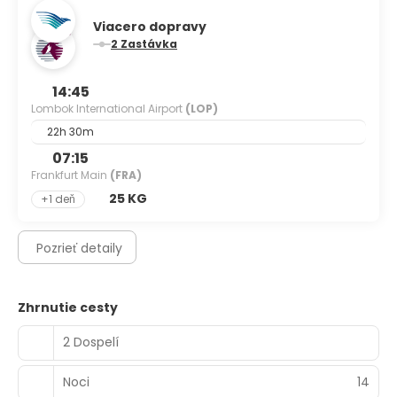
Viacero dopravy
2 Zastávka
14:45
Lombok International Airport
(LOP)
22h 30m
07:15
Frankfurt Main
(FRA)
25 KG
+1 deň
Pozrieť detaily
Zhrnutie cesty
2 Dospelí
Noci
14