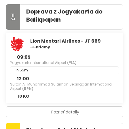
Doprava z Jogyakarta do
11
Balikpapan
okt
Lion Mentari Airlines - JT 669
Priamy
09:05
Yogyakarta International Airport
(YIA)
1h 55m
12:00
Sultan Aji Muhammad Sulaiman Sepinggan International
Airport
(BPN)
10 KG
Pozrieť detaily