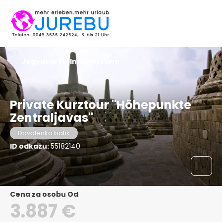
Jogyakarta, Indonézština
Private Kurztour "Höhepunkte
Zentraljavas"
Dovolenka balík
ID odkazu:
55182140
Cena za osobu Od
3.887 €