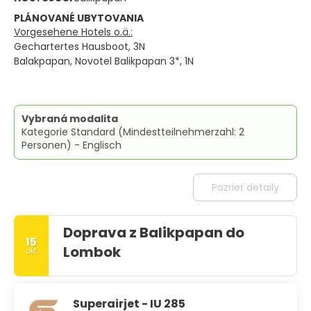
PLÁNOVANÉ UBYTOVANIA
Vorgesehene Hotels o.ä.:
Gechartertes Hausboot, 3N
Balakpapan, Novotel Balikpapan 3*, 1N
Vybraná modalita
Kategorie Standard (Mindestteilnehmerzahl: 2
Personen) - Englisch
Pozrieť detaily
Doprava z Balikpapan do
15
Lombok
okt
Superairjet - IU 285