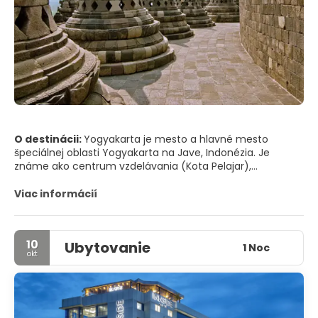
O destinácii:
Yogyakarta je mesto a hlavné mesto
špeciálnej oblasti Yogyakarta na Jave, Indonézia. Je
známe ako centrum vzdelávania (Kota Pelajar),
klasického jávanskeho umenia a kultúry ako batik, balet,
dráma, hudba, poézia a bábkové predstavenia.
Viac informácií
HLAVNÉ TURISTICKÉ ATRAKCIE
10
Ubytovanie
• Pamätník Tugu. Postavil ho Sri Sultan Hamengkubuwono
1 Noc
okt
VI, vrchná špica bola pôvodne guľatá sféra, ktorá
predstavuje vesmír.
• Benteng Vredeburg. Holandská pevnosť umiestnená pred
Gedung Agung (Prezidentský palác). Príklad holandskej
koloniálnej architektúry.