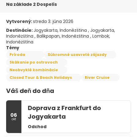
Na základe 2 Dospelís
Vytvorený:
streda 3. júna 2026
Destinácie:
Jogyakarta, Indonézština , Jogyakarta,
Indonézština , Balikpapan, Indonézština , Lombok,
Indonézština
Témy
Príroda
Súkromné uzavreté zájazdy
Skákanie po ostrovoch
Neobvyklé kombinácie
Closed Tour & Beach Holidays
River Cruise
Váš deň do dňa
Doprava z Frankfurt do
06
Jogyakarta
okt
Odchod