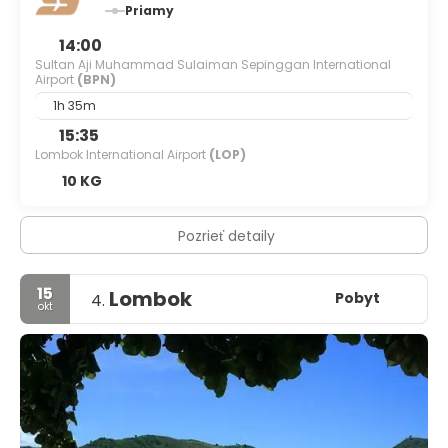
Priamy
14:00
Sultan Aji Muhammad Sulaiman Sepinggan International
Airport
(BPN)
1h 35m
15:35
Lombok International Airport
(LOP)
10 KG
Pozrieť detaily
15
Lombok
Pobyt
4.
okt