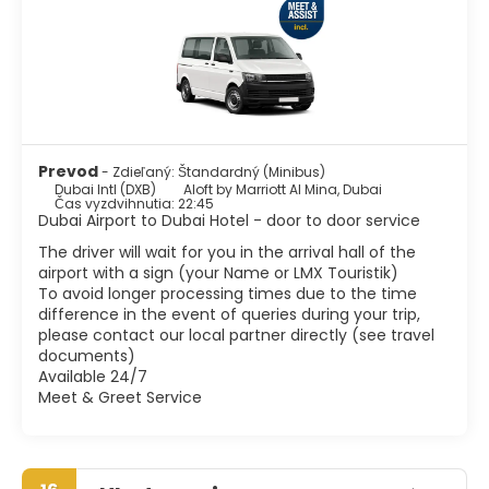
tradičná a evokuje minulosť Dubaja. Tu nájdete tradičné
emirátske domy, rušné trhy, múzeá, galérie a jediný
zostávajúci kúsok starého mestského múru Dubaja.
Ďalšou veľkou atrakciou v Dubaji je mešita Jumeirah,
ktorá, hoci je mimo Starého mesta, je nádherným
príkladom tradičnej islamskej architektúry.
Dubaj je mesto zamerané do budúcnosti v neustálom
Prevod
- Zdieľaný: Štandardný (Minibus)
rozvoji, ale dokázalo si zachovať svoje tradície a kultúru.
Dubai Intl (DXB)
Aloft by Marriott Al Mina, Dubai
Takže je spravodlivé povedať, že Dubaj je jedným z
Čas vyzdvihnutia: 22:45
najvzrušujúcejších miest na svete.
Dubai Airport to Dubai Hotel - door to door service
The driver will wait for you in the arrival hall of the
airport with a sign (your Name or LMX Touristik)
To avoid longer processing times due to the time
difference in the event of queries during your trip,
please contact our local partner directly (see travel
documents)
Available 24/7
Meet & Greet Service