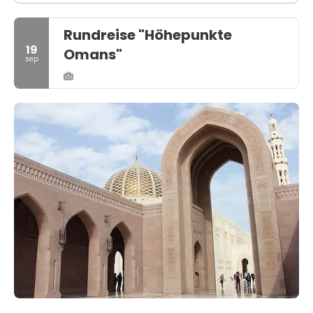
Rundreise "Höhepunkte
19
Omans"
sep