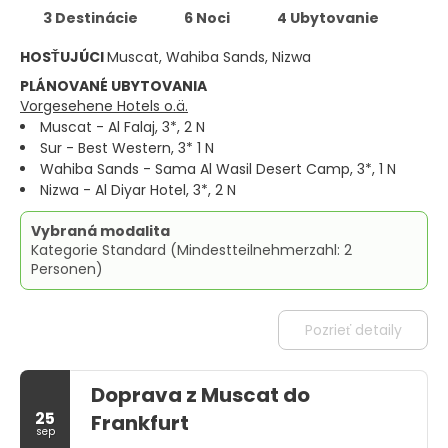
3 Destinácie
6 Noci
4 Ubytovanie
HOSŤUJÚCI
Muscat, Wahiba Sands, Nizwa
PLÁNOVANÉ UBYTOVANIA
Vorgesehene Hotels o.ä.
Muscat - Al Falaj, 3*, 2 N
Sur - Best Western, 3* 1 N
Wahiba Sands - Sama Al Wasil Desert Camp, 3*, 1 N
Nizwa - Al Diyar Hotel, 3*, 2 N
Vybraná modalita
Kategorie Standard (Mindestteilnehmerzahl: 2
Personen)
Pozrieť detaily
Doprava z Muscat do
25
Frankfurt
sep