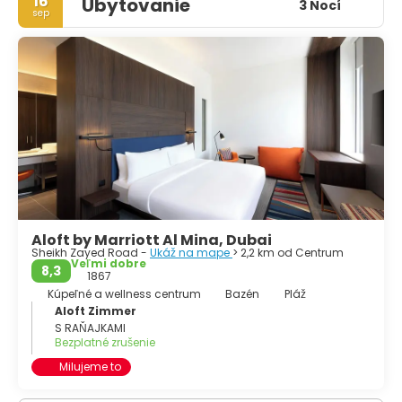
16
Ubytovanie
3 Nocí
sep
Aloft by Marriott Al Mina, Dubai
Sheikh Zayed Road -
Ukáž na mape
> 2,2 km od Centrum
Veľmi dobre
8,3
1867
Kúpeľné a wellness centrum
Bazén
Pláž
Aloft Zimmer
S RAŇAJKAMI
Bezplatné zrušenie
Milujeme to