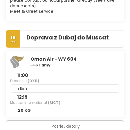
please contact our local partner directly (see travel
documents)
Meet & Greet service
Doprava z Dubaj do Muscat
19
sep
Oman Air - WY 604
Priamy
11:00
Dubai Intl
(DXB)
1h 15m
12:15
Muscat International
(MCT)
20 KG
Pozrieť detaily