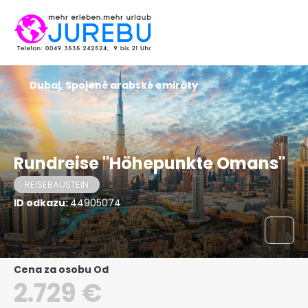
Dubaj, Spojené arabské emiráty
Rundreise "Höhepunkte Omans"
REISEBAUSTEIN
ID odkazu:
44905074
Cena za osobu Od
2.729 €