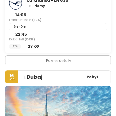
Lufthansa - LH 630
Priamy
14:05
Frankfurt Main
(FRA)
6h 40m
22:45
Dubai Intl
(DXB)
23 KG
LOW
Pozrieť detaily
16
Dubaj
Pobyt
1.
sep