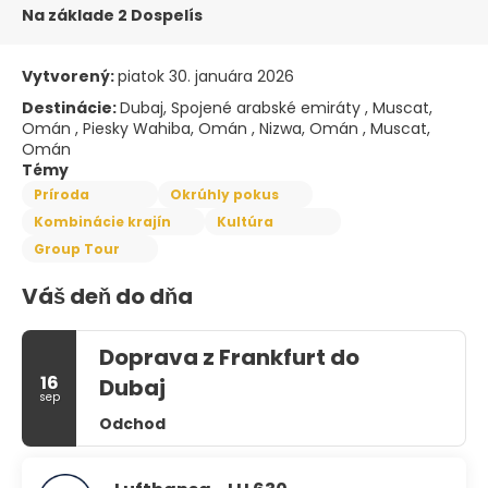
Na základe 2 Dospelís
Vytvorený:
piatok 30. januára 2026
Destinácie:
Dubaj, Spojené arabské emiráty , Muscat,
Omán , Piesky Wahiba, Omán , Nizwa, Omán , Muscat,
Omán
Témy
Príroda
Okrúhly pokus
Kombinácie krajín
Kultúra
Group Tour
Váš deň do dňa
Doprava z Frankfurt do
16
Dubaj
sep
Odchod