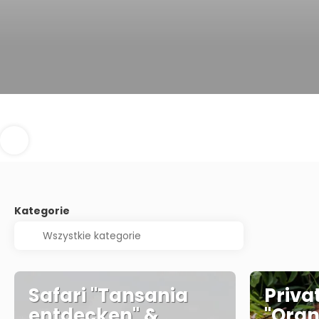
Kategorie
Safari "Tansania
Privat
entdecken" &
"Oran