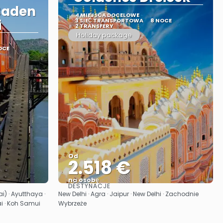
Baden
4 MIEJSCA DOCELOWE
i
3 SIEĆ TRANSPORTOWA
8 NOCE
2 TRANSFERY
Holiday package
OCE
Od
2.518 €
na osobę
DESTYNACJE
Zobacz
) · Ayutthaya ·
New Delhi · Agra · Jaipur · New Delhi · Zachodnie
i · Koh Samui
Wybrzeże