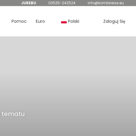
JUREBU
03535-242524
info@kombireise.eu
Pomoc
Euro
Polski
Zaloguj Się
g tematu