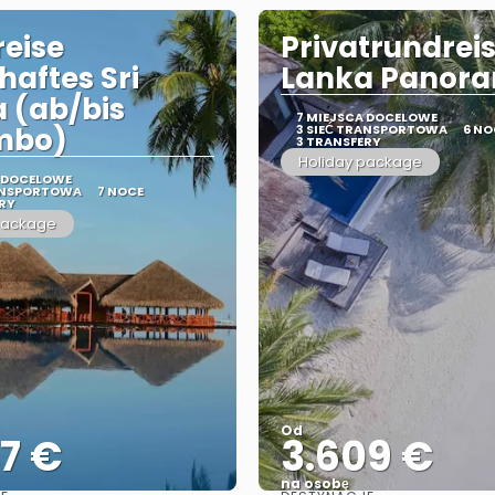
eise
Privatrundreis
haftes Sri
Lanka Panor
 (ab/bis
7 MIEJSCA DOCELOWE
mbo)
3 SIEĆ TRANSPORTOWA
6 NO
3 TRANSFERY
Holiday package
A DOCELOWE
RANSPORTOWA
7 NOCE
RY
package
Od
7 €
3.609 €
na osobę