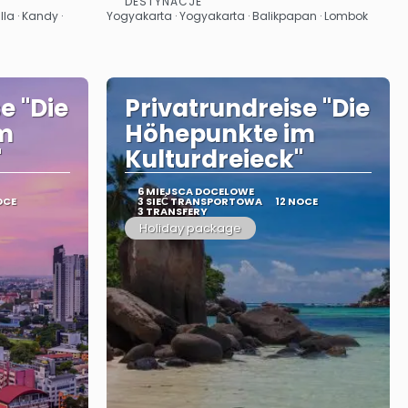
DESTYNACJE
Zobacz
a · Kandy ·
Yogyakarta · Yogyakarta · Balikpapan · Lombok
e "Die
Privatrundreise "Die
m
Höhepunkte im
"
Kulturdreieck"
6 MIEJSCA DOCELOWE
OCE
3 SIEĆ TRANSPORTOWA
12 NOCE
3 TRANSFERY
Holiday package