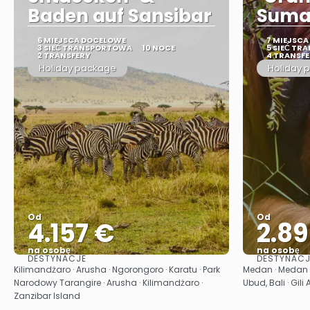
Baden auf Sansibar
Suma
6 MIEJSCA DOCELOWE
7 MIEJSC
3 SIEĆ TRANSPORTOWA
10 NOCE
5 SIEĆ T
2 TRANSFERY
4 TRANSF
Holiday package
Holiday 
Od
Od
4.157 €
2.8
na osobę
na osobę
DESTYNACJE
DESTYNACJ
Zobacz
Kilimandżaro · Arusha · Ngorongoro · Karatu · Park
Medan · Medan ·
Narodowy Tarangire · Arusha · Kilimandżaro ·
Ubud, Bali · Gili 
Zanzibar Island