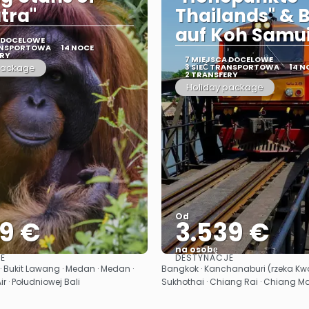
tra"
Thailands" & 
auf Koh Samu
A DOCELOWE
RANSPORTOWA
14 NOCE
ERY
7 MIEJSCA DOCELOWE
package
3 SIEĆ TRANSPORTOWA
14 N
2 TRANSFERY
Holiday package
Od
99 €
3.539 €
na osobę
E
DESTYNACJE
Zobacz
Zobacz
 Bukit Lawang · Medan · Medan ·
Bangkok · Kanchanaburi (rzeka Kwai
Air · Południowej Bali
Sukhothai · Chiang Rai · Chiang Ma