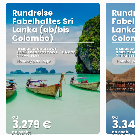
Rundreise
Rundr
Fabelhaftes Sri
Fabel
Lanka (ab/bis
Lanka
Colombo)
Colo
10 MIEJSCA DOCELOWE
9 MIEJSC
4 SIEĆ TRANSPORTOWA
8 NOCE
3 SIEĆ T
5 TRANSFERY
3 TRANSFE
Holiday package
Holiday 
Od
Od
3.279 €
3.34
na osobę
na osobę