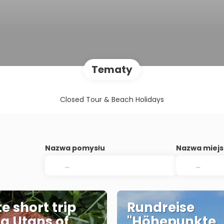
Tematy
Closed Tour & Beach Holidays
Nazwa pomysłu
Nazwa miej
e short trip
Rundreise
g Utans of
"Höhepunkte