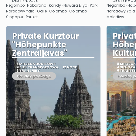
DESTYNACJE
DESTYNACJ
Zobacz
Negombo · Habarana · Kandy · Nuwara Eliya · Park
Negombo · Habar
Narodowy Yala · Galle · Colombo · Colombo ·
Narodowy Yala ·
Singapur · Phuket
Malediwy
Private Kurztour
Priva
"Höhepunkte
Höhe
Zentraljavas"
Kultu
5 MIEJSCA DOCELOWE
8 MIEJSC
4 SIEĆ TRANSPORTOWA
12 NOCE
4 SIEĆ T
2 TRANSFERY
6 TRANSFE
Holiday package
Holiday 