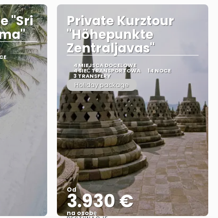
e "Sri
Private Kurztour
ama"
"Höhepunkte
Zentraljavas"
CE
4 MIEJSCA DOCELOWE
4 SIEĆ TRANSPORTOWA
14 NOCE
3 TRANSFERY
Holiday package
Od
3.930 €
na osobę