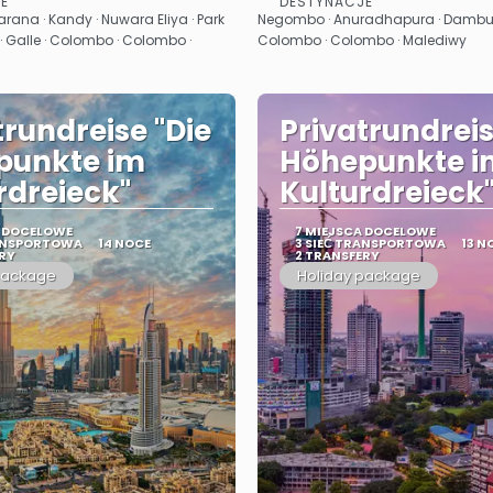
E
DESTYNACJE
Zobacz
Zobacz
ana · Kandy · Nuwara Eliya · Park
Negombo · Anuradhapura · Dambull
 Galle · Colombo · Colombo ·
Colombo · Colombo · Malediwy
trundreise "Die
Privatrundreis
punkte im
Höhepunkte i
rdreieck"
Kulturdreieck
A DOCELOWE
7 MIEJSCA DOCELOWE
RANSPORTOWA
14 NOCE
3 SIEĆ TRANSPORTOWA
13 N
RY
2 TRANSFERY
package
Holiday package