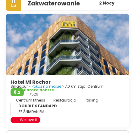
11
Zakwaterowanie
2 Nocy
kwi
Hotel Mi Rochor
Singapur -
Pokaż na mapie
> 7,0 km stąd: Centrum
Bardzo dobrze
8,2
7526
Centrum fitness
Restauracja
Parking
DOUBLE STANDARD
ZE ŚNIADANIEM
We love it