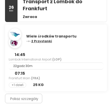
Transport z Lombok do
26
Frankfurt
kwi
Zwraca
Wiele środków transportu
2 Przystanki
14:45
Lombok International Airport
(LOP)
22godz 30m
07:15
Frankfurt Main
(FRA)
25 KG
+1 dzień
Pokaż szczegóły