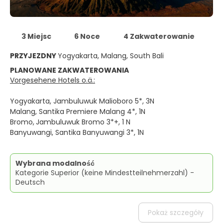
3 Miejsc
6 Noce
4 Zakwaterowanie
PRZYJEZDNY
Yogyakarta, Malang, South Bali
PLANOWANE ZAKWATEROWANIA
Vorgesehene Hotels o.ä.:
Yogyakarta, Jambuluwuk Malioboro 5*, 3N
Malang, Santika Premiere Malang 4*, 1N
Bromo,
Jambuluwuk Bromo 3*+, 1 N
Banyuwangi, Santika Banyuwangi 3*, 1N
Wybrana modalność
Kategorie Superior (keine Mindestteilnehmerzahl) -
Deutsch
Pokaż szczegóły