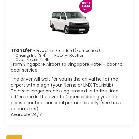
Jedną z głównych atrakcji są Ogrody Botaniczne, które
obejmują wspaniały Ogród Orchidei, pięknie
zaprojektowany i posiadający wielką różnorodność
orchidei. Merlion jest prawdopodobnie najbardziej znanym
punktem orientacyjnym Singapuru. Ta struktura Merlionu
znajduje się w Parku Merlion, który jest zlokalizowany w
Centralnej Dzielnicy Biznesowej. Istnieją również
fascynujące etniczne obszary, takie jak Małe Indie, Ulica
Transfer
- Prywatny: Standard (Samochód)
Arabska, Chinatown i Geylang. Te obszary zdecydowanie
Changi Intl (SIN)
Hotel Mi Rochor
warto odwiedzić, jeśli chcesz doświadczyć prawdziwej
Czas zbiórki: 15:45
From Singapore Airport to Singapore Hotel - door to
singapurskiej kultury. Inne atrakcje to światowej klasy
door service
muzea, oszałamiające kolorowe sklepy, Marina Bay i bujne
parki. Oprócz zakupów, Singapur oferuje wspaniałe
The driver will wait for you in the arrival hall of the
jedzenie. Będąc domem dla różnych grup etnicznych,
airport with a sign (your Name or LMX Touristik)
Singapur stworzył wspaniałą mieszankę smaków i tekstur w
To avoid longer processing times due to the time
swojej kuchni.
difference in the event of queries during your trip,
please contact our local partner directly (see travel
Singapur jest jednym z najbardziej tętniących życiem i
documents)
nowoczesnych miast w Azji z tropikalnym klimatem,
Available 24/7
pysznym jedzeniem, dobrymi zakupami i tętniącym
życiem nocnym, co sprawia, że stał się jednym z
najważniejszych celów podróży sam w sobie.