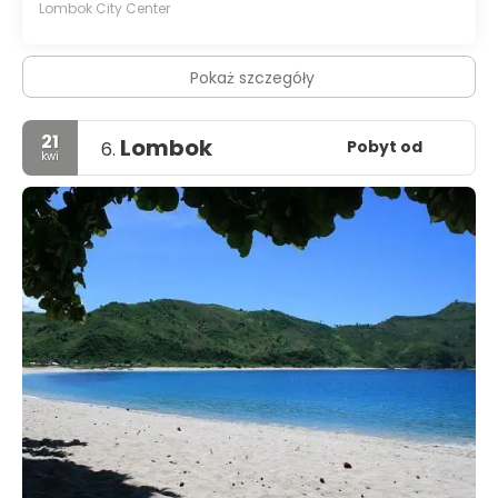
Lombok City Center
Pokaż szczegóły
21
Lombok
Pobyt od
6.
kwi