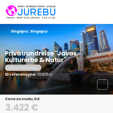
Singapur, Singapur
Privatrundreise "Javas
Kulturerbe & Natur"
Holiday package
ID referencyjne:
55183541
Cena za osobę Od
3.422 €