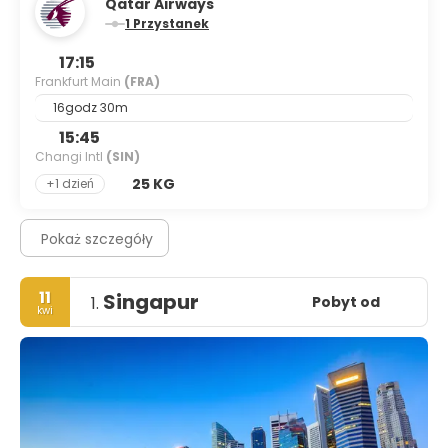
Qatar Airways
1 Przystanek
17:15
Frankfurt Main
(FRA)
16godz 30m
15:45
Changi Intl
(SIN)
25 KG
+1 dzień
Pokaż szczegóły
11
Singapur
Pobyt od
1.
kwi