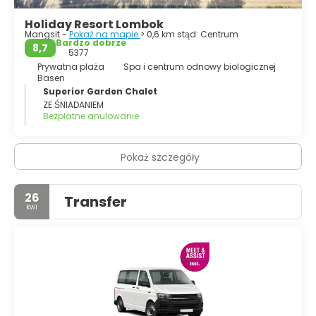
Holiday Resort Lombok
Mangsit -
Pokaż na mapie
> 0,6 km stąd: Centrum
Bardzo dobrze
8,7
5377
Prywatna plaża
Spa i centrum odnowy biologicznej
Basen
Superior Garden Chalet
ZE ŚNIADANIEM
Bezpłatne anulowanie
Pokaż szczegóły
26
Transfer
kwi