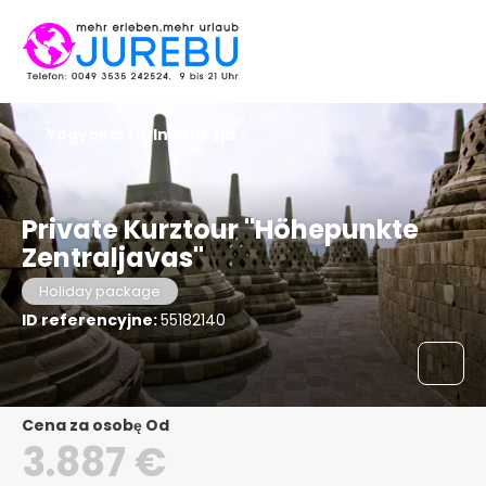
Yogyakarta, Indonezja
Private Kurztour "Höhepunkte
Zentraljavas"
Holiday package
ID referencyjne:
55182140
Cena za osobę Od
3.887 €