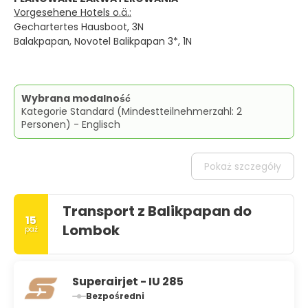
Vorgesehene Hotels o.ä.:
Gechartertes Hausboot, 3N
Balakpapan, Novotel Balikpapan 3*, 1N
Wybrana modalność
Kategorie Standard (Mindestteilnehmerzahl: 2
Personen) - Englisch
Pokaż szczegóły
Transport z Balikpapan do
15
Lombok
paź
Superairjet - IU 285
Bezpośredni