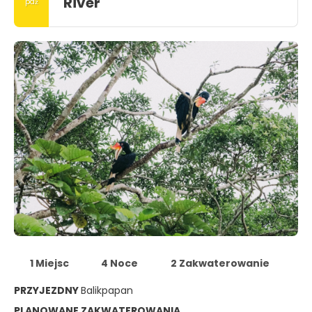
River"
paź
1 Miejsc
4 Noce
2 Zakwaterowanie
PRZYJEZDNY
Balikpapan
PLANOWANE ZAKWATEROWANIA