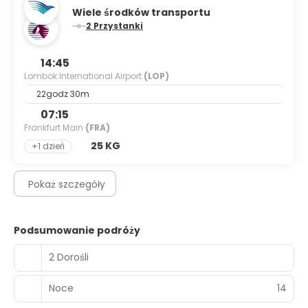
Wiele środków transportu
2 Przystanki
14:45
Lombok International Airport
(LOP)
22godz 30m
07:15
Frankfurt Main
(FRA)
25 KG
+1 dzień
Pokaż szczegóły
Podsumowanie podróży
2 Dorośli
Noce
14