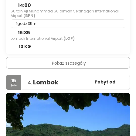
14:00
Sultan Aji Muhammad Sulaiman Sepinggan International
Airport
(BPN)
1godz 35m
15:35
Lombok International Airport
(LOP)
10 KG
Pokaż szczegóły
15
Lombok
Pobyt od
4.
paź