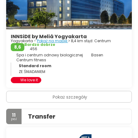
tym miejscu. Obecnie najbardziej znane jako "srebrna
wioska".
• Imogiri, na południowy zachód od miasta. Cmentarz
rodzin królewskich Yogyakarty i Surakarty.
• Kotabaru.
INNSiDE by Meliá Yogyakarta
Yogyakarta -
Pokaż na mapie
> 8,4 km stąd: Centrum
Bardzo dobrze
8,6
456
Spa i centrum odnowy biologicznej
Basen
Centrum fitness
Standard room
ZE ŚNIADANIEM
We love it
Pokaż szczegóły
11
Transfer
paź