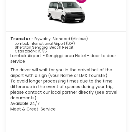
sklepów. Popularnym celem wycieczek są 3 wyspy Gili z
ich białymi plażami. Najlepszy czas na podróż to miesiące
od kwietnia do listopada. Poza sezonem jest ciszej, morze
może być wzburzone i możliwe, że nie będzie można
pływać.
Transfer
- Prywatny: Standard (MInibus)
Lombok International Airport (LOP)
Sheraton Senggigi Beach Resort
Czas zbiórki: 15:35
Lombok Airport - Sengiggi area Hotel - door to door
service
The driver will wait for you in the arrival hall of the
airport with a sign (your Name or LMX Touristik)
To avoid longer processing times due to the time
difference in the event of queries during your trip,
please contact our local partner directly (see travel
documents)
Available 24/7
Meet & Greet-Service