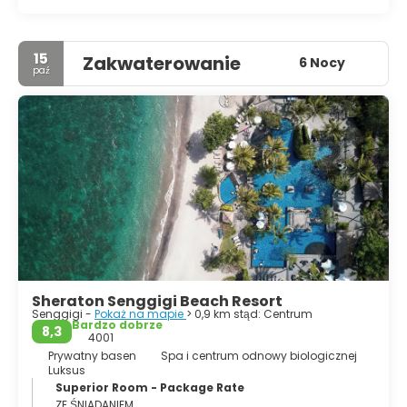
15
Zakwaterowanie
6 Nocy
paź
Sheraton Senggigi Beach Resort
Senggigi -
Pokaż na mapie
> 0,9 km stąd: Centrum
Bardzo dobrze
8,3
4001
Prywatny basen
Spa i centrum odnowy biologicznej
Luksus
Superior Room - Package Rate
ZE ŚNIADANIEM