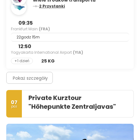
Wiele środków transportu
2 Przystanki
09:35
Frankfurt Main
(FRA)
22godz 15m
12:50
Yogyakarta International Airport
(YIA)
25 KG
+1 dzień
Pokaż szczegóły
Private Kurztour
07
"Höhepunkte Zentraljavas"
paź