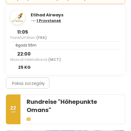
Etihad Airways
1 Przystanek
11:05
Frankfurt Main
(FRA)
8godz 55m
22:00
Muscat International
(MCT)
25 KG
Pokaż szczegóły
Rundreise "Höhepunkte
22
Omans"
sie