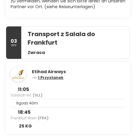
zu vermeiden, wenden Sie sich bitte direkt an unseren
Partner vor Ort. (siehe Reiseunterlagen)
Transport z Salala do
03
Frankfurt
wrz
Zwraca
Etihad Airways
1 Przystanek
11:05
Salalah Int.
(SLL)
9godz 40m
18:45
Frankfurt Main
(FRA)
25 KG