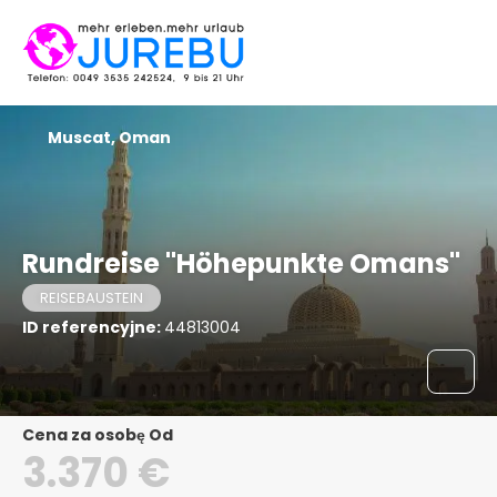
Muscat, Oman
Rundreise "Höhepunkte Omans"
REISEBAUSTEIN
ID referencyjne:
44813004
Cena za osobę Od
3.370 €