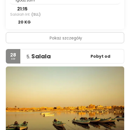
1godz 35m
21:15
Salalah Int.
(SLL)
20 KG
Pokaż szczegóły
28
Salala
Pobyt od
5.
sie