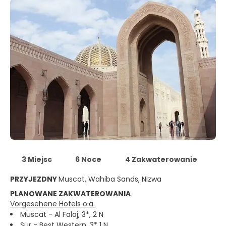
3 Miejsc
6 Noce
4 Zakwaterowanie
PRZYJEZDNY
Muscat, Wahiba Sands, Nizwa
PLANOWANE ZAKWATEROWANIA
Vorgesehene Hotels o.ä.
Muscat - Al Falaj, 3*, 2 N
Sur - Best Western, 3* 1 N