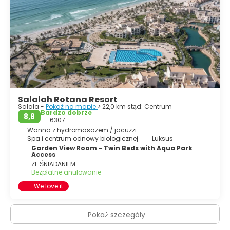
Salalah Rotana Resort
Salala -
Pokaż na mapie
> 22,0 km stąd: Centrum
Bardzo dobrze
8,8
6307
Wanna z hydromasażem / jacuzzi
Spa i centrum odnowy biologicznej
Luksus
Garden View Room - Twin Beds with Aqua Park
Access
ZE ŚNIADANIEM
Bezpłatne anulowanie
We love it
Pokaż szczegóły