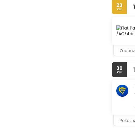
shops/new
23
kwi
Make yours
Compliment
bathrooms 
Enjoy Itali
hours). Sna
poolside ba
Zobacz
Featured a
Mallorca? 
30
kwi
Pokaż 