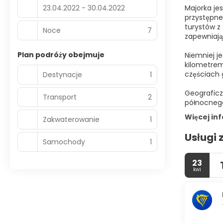
23.04.2022 - 30.04.2022
Majorka je
przystępne
turystów z
Noce
7
zapewniają
Plan podróży obejmuje
Niemniej j
kilometrem
częściach 
Destynacje
1
Geograficz
Transport
2
północnego
Więcej in
Zakwaterowanie
1
Usługi 
Samochody
1
23
kwi