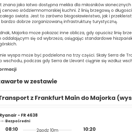
st znana jako łatwo dostępna mekka dla miłośników słonecznych 
j cenowo śródziemnomorskiej kuchni. Z linią brzegową o długośc
 całego świata. Jest to zarówno błogosławieństwo, jak i przekleń
 bardzo dobrze zorganizowaną infrastrukturę turystyczną.
ednak, Majorka może pokazać inne oblicza, gdy opuścisz linię br
 oddalającym się od wybrzeża, osiągając standardowe hiszpańs
górskich.
nie wyspa może być podzielona na trzy części. Skały Serra de 
 wschodu, podczas gdy Serra de Llevant ciągnie się wzdłuż wsc
formacji
zawarte w zestawie
Transport z Frankfurt Main do Majorka (wy
Ryanair - FR 4638
Bezpośredni
08:10
10:20
2godz 10m