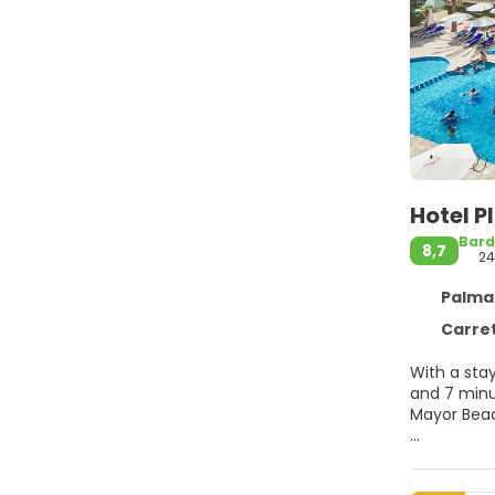
Hotel P
Bard
8,7
24
Palma d
Carretera De
With a stay
and 7 minutes from El Arenal Beach. This
Mayor Bea
Pamper your
courts, a h