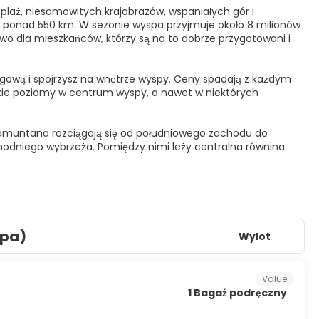
plaż, niesamowitych krajobrazów, wspaniałych gór i
i ponad 550 km. W sezonie wyspa przyjmuje około 8 milionów
stwo dla mieszkańców, którzy są na to dobrze przygotowani i
zegową i spojrzysz na wnętrze wyspy. Ceny spadają z każdym
kie poziomy w centrum wyspy, a nawet w niektórych
Tramuntana rozciągają się od południowego zachodu do
hodniego wybrzeża. Pomiędzy nimi leży centralna równina.
spa)
Wylot
Value
1 Bagaż podręczny