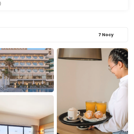
)
7 Nocy