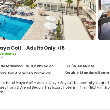
laya Golf - Adults Only +16
zo dobrze
77
e Mallorca - W 11,2 km od centrum
ZE ŚNIADANIEM
Double Standard Room 
l Arenal 45 Palma de Mallorca, Palma de Mallorca 7600
 at Hotel Playa Golf - Adults Only +16, you'll be centrally locat
 luxury hotel is 11.4 mi (18.3 km) from Port of Palma de Mallorca and 14.6 mi (23.5 km) from Cala
ch.
self with a visit to the spa, which offers massages. If you're loo
ealth club, and an outdoor pool. This hotel also features compli