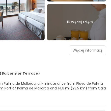
16 więcej zdjęćs
Więcej informacji
(Balcony or Terrace)
ed in Palma de Mallorca, a 1-minute drive from Playa de Palma
king for recreational opportunities, you'll find outdoor tennis
mentary wireless internet access, concierge services, and gift