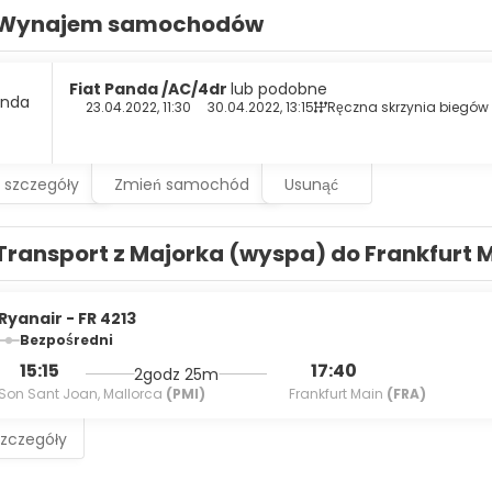
sstands.
Wynajem samochodów
elf at home in one of the 218 guestrooms featuring minibars and
ary wireless internet access keeps you connected, and satellit
with showers feature complimentary toiletries and hair dryers.
Fiat Panda /AC/4dr
lub podobne
23.04.2022, 11:30
30.04.2022, 13:15
Ręczna skrzynia biegów
an cuisine at LITTLE ITALY, one of the hotel's 3 restaurants, or s
cks are also available at the 3 coffee shops/cafes. Unwind at th
r. Buffet breakfasts are available daily from 8:00 AM to 10:00 AM 
 szczegóły
Zmień samochód
Usunąć
menities include a business center, dry cleaning/laundry service
This hotel has 2153 square feet (200 square meters) of space 
Transport z Majorka (wyspa) do Frankfurt 
Ryanair - FR 4213
Bezpośredni
15:15
17:40
2godz 25m
Son Sant Joan, Mallorca
(PMI)
Frankfurt Main
(FRA)
szczegóły