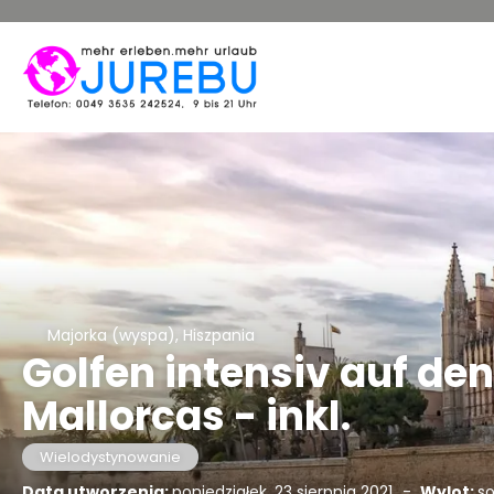
Majorka (wyspa), Hiszpania
Golfen intensiv auf de
Mallorcas - inkl.
Wielodystynowanie
Data utworzenia:
poniedziałek, 23 sierpnia 2021
-
Wylot:
so