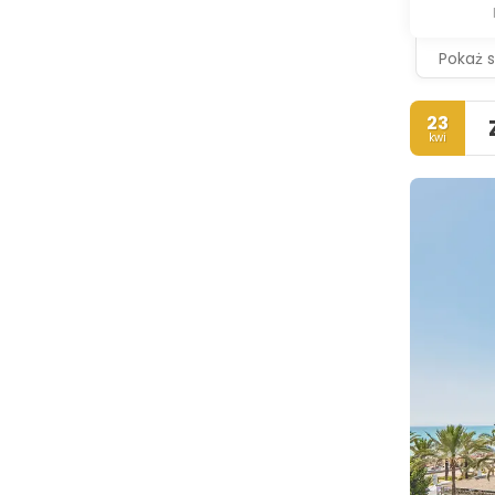
Pokaż 
23
kwi