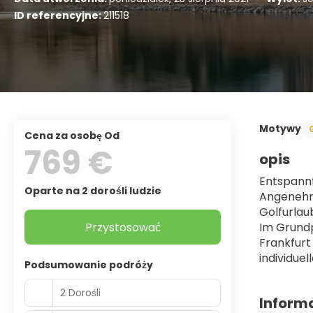
ID referencyjne:
211518
Motywy
Cena za osobę Od
769 €
opis
Entspannt
Oparte na 2 dorośli ludzie
Angenehme
Golfurlau
Przystosować
Im Grundp
Frankfurt
individu
Podsumowanie podróży
2 Dorośli
Inform