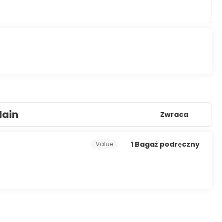
 LCD televisions. Rooms have private furnished balconies.
e programming is available for your entertainment. Private
tay in and take advantage of the room service (during limited
e end of the day with a drink at the bar/lounge or the
for a fee.
s, and a 24-hour front desk. Planning an event in Palma de
consisting of conference space and meeting rooms.
Main
Zwraca
1 Bagaż podręczny
Value