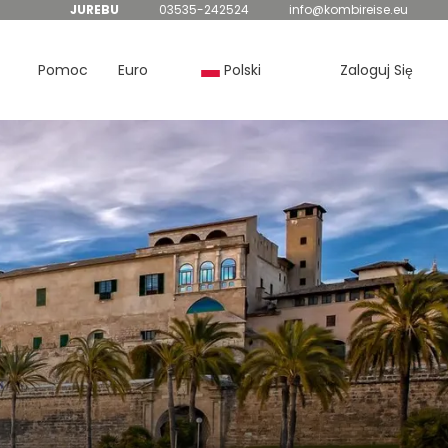
JUREBU
03535-242524
info@kombireise.eu
Pomoc
Euro
Polski
Zaloguj Się