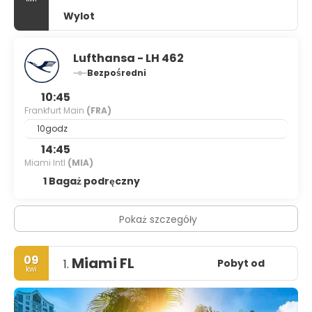
Wylot
Lufthansa - LH 462
Bezpośredni
10:45
Frankfurt Main
(FRA)
10godz
14:45
Miami Intl
(MIA)
1 Bagaż podręczny
Pokaż szczegóły
09
Miami FL
Pobyt od
1.
kwi