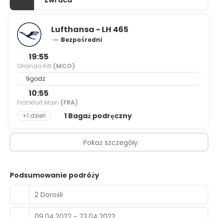
Zwraca
Lufthansa - LH 465
Bezpośredni
19:55
Orlando Intl
(MCO)
9godz
10:55
Frankfurt Main
(FRA)
1 Bagaż podręczny
+1 dzień
Pokaż szczegóły
Podsumowanie podróży
2 Dorośli
09.04.2022 - 23.04.2022