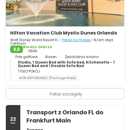
różnorodnych opcji, takich jak Charles Hosmer Morse
Museum of American Art z ogromną kolekcją szkła
Tiffany'ego, czy Orlando Science Center, z setkami
interaktywnych eksponatów dla odwiedzających w
każdym wieku. Miasto ma bardzo młodzieńczą atmosferę i
jest tyglem różnych kultur. Jeśli chodzi o życie nocne, jest
Hilton Vacation Club Mystic Dunes Orlando
tu praktycznie wszystko, czego możesz chcieć. Centrum
miasta ma kilka barów i klubów dla każdej grupy. Krótko
Walt Disney World Resort FL -
Pokaż na mapie
> 8,1 km stąd:
Centrum
mówiąc, Orlando to naprawdę bardzo fajne miasto.
Bardzo dobrze
8,6
11846
Pole golfowe
Basen
Zjeżdżalnia wodna
Studio, 1 Queen Bed with Sofa bed, Kitchenette - 1
Queen Bed and 1 Double Sofa Bed
TYLKO POKÓJ
NON REFUNDABLE (Package Rate)
Pokaż szczegóły
Transport z Orlando FL do
22
Frankfurt Main
kwi