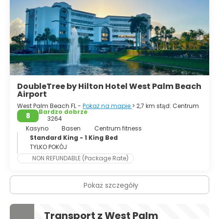
według spisu z 2015 roku zamieszkiwało około 6,012,331
osób.
DoubleTree by Hilton Hotel West Palm Beach
Airport
West Palm Beach FL -
Pokaż na mapie
> 2,7 km stąd: Centrum
Bardzo dobrze
8
3264
Kasyno
Basen
Centrum fitness
Standard King - 1 King Bed
TYLKO POKÓJ
NON REFUNDABLE (Package Rate)
Pokaż szczegóły
Transport z West Palm