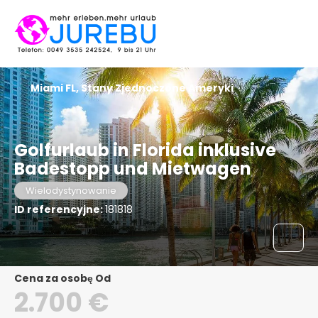
Miami FL, Stany Zjednoczone Ameryki
Golfurlaub in Florida inklusive
Badestopp und Mietwagen
Wielodystynowanie
ID referencyjne:
181818
Cena za osobę Od
2.700 €