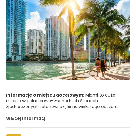
Informacje o miejscu docelowym:
Miami to duże
miasto w południowo-wschodnich Stanach
Zjednoczonych i stanowi część największego obszaru
metropolitalnego na Florydzie. Miami ma wiele do
zaoferowania, od plaż i świetnej pogody po niekończące
Więcej informacji
się noce z najlepszymi imprezami na świecie. Miami
pozostaje jednym z najbardziej modnych i efektownych
miejsc na świecie, z pięknymi plażami, imponującą