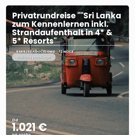
Privatrundreise ""Sri Lanka
zum Kennenlernen inkl.
Strandaufenthalt in 4* &
5* Resorts"
6 MIEJSCA DOCELOWE
12 NOCE
Holiday package
Od
1.021 €
na osobę