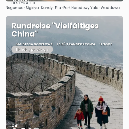
DESTYNACJE
Zobacz
Negombo · Sigiriya · Kandy · Ella · Park Narodowy Yala · Wadduwa
Rundreise "Vielfältiges
China"
5 MIEJSCA DOCELOWE
1 SIEĆ TRANSPORTOWA
11 NOCE
Holiday package
Od