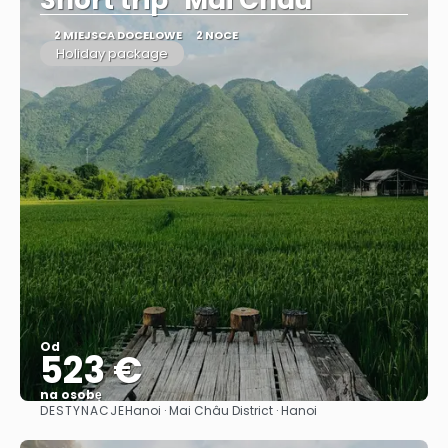
Short trip "Mai Chau"
2 MIEJSCA DOCELOWE
2 NOCE
Holiday package
Od
523 €
na osobę
DESTYNACJE
Hanoi · Mai Châu District · Hanoi
Zobacz