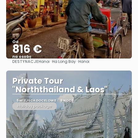
Od
816 €
na osobę
DESTYNACJE
Hanoi · Ha Long Bay · Hanoi
Zobacz
Private Tour
"Norththailand & Laos"
5 MIEJSCA DOCELOWE
9 NOCE
Holiday package