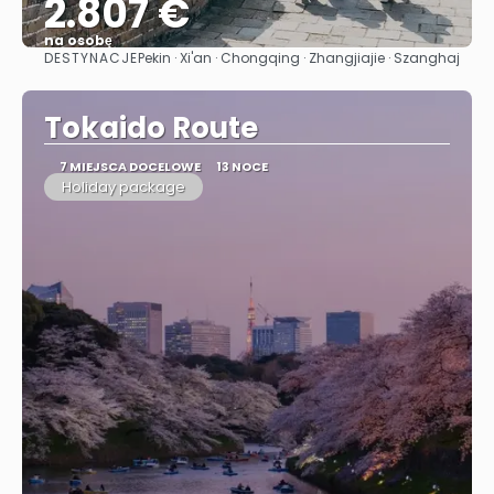
2.807 €
na osobę
DESTYNACJE
Pekin · Xi'an · Chongqing · Zhangjiajie · Szanghaj
Zobacz
Tokaido Route
7 MIEJSCA DOCELOWE
13 NOCE
Holiday package