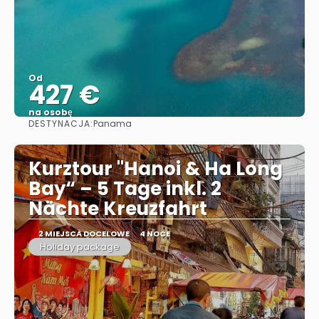
Od
427 €
na osobę
DESTYNACJA:
Panama
Zobacz
Kurztour "Hanoi & Ha Long
Bay“ – 5 Tage inkl. 2
Nächte Kreuzfahrt
2 MIEJSCA DOCELOWE
4 NOCE
Holiday package