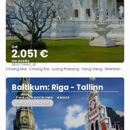
Od
2.051 €
na osobę
DESTYNACJE
Zobacz
Chiang Mai · Chiang Rai · Luang Prabang · Vang Vieng · Wientian
Baltikum: Riga - Tallinn
2 MIEJSCA DOCELOWE
4 NOCE
Holiday package