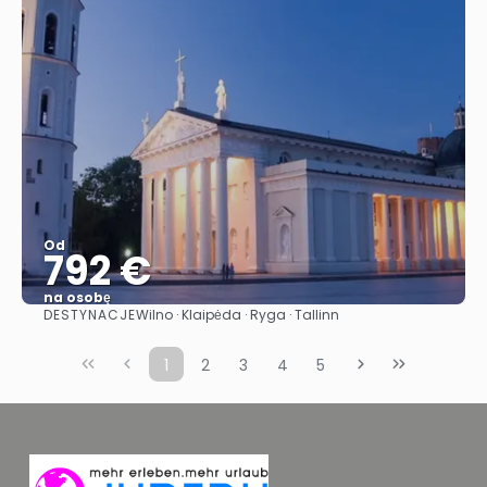
Od
792 €
na osobę
DESTYNACJE
Wilno · Klaipėda · Ryga · Tallinn
Zobacz
1
2
3
4
5