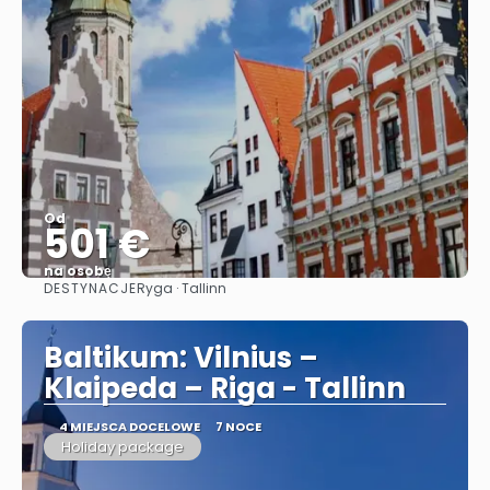
Od
501 €
na osobę
DESTYNACJE
Ryga · Tallinn
Zobacz
Baltikum: Vilnius –
Klaipeda – Riga - Tallinn
4 MIEJSCA DOCELOWE
7 NOCE
Holiday package