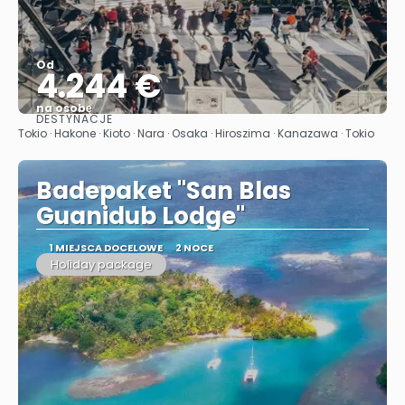
Od
4.244 €
na osobę
DESTYNACJE
Zobacz
Tokio · Hakone · Kioto · Nara · Osaka · Hiroszima · Kanazawa · Tokio
Badepaket "San Blas
Guanidub Lodge"
1 MIEJSCA DOCELOWE
2 NOCE
Holiday package