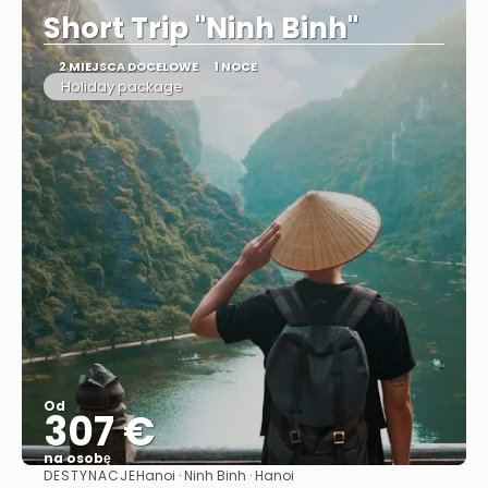
Short Trip "Ninh Binh"
2 MIEJSCA DOCELOWE
1 NOCE
Holiday package
Od
307 €
na osobę
DESTYNACJE
Hanoi · Ninh Binh · Hanoi
Zobacz