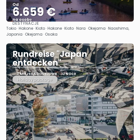
Od
6.659 €
na osobę
DESTYNACJE
Zobacz
Tokio · Hakone · Kioto · Hakone · Kioto · Nara · Okejama · Naoshima,
Japonia · Okejama · Osaka
Rundreise "Japan
entdecken"
7 MIEJSCA DOCELOWE
12 NOCE
Holiday package