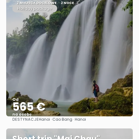
2 MIEJSCA DOCELOWE
2 NOCE
Holiday package
Od
565 €
na osobę
DESTYNACJE
Hanoi · Cao Bang · Hanoi
Zobacz