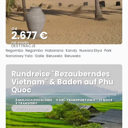
Od
2.677 €
na osobę
DESTYNACJE
Zobacz
Negombo · Negombo · Habarana · Kandy · Nuwara Eliya · Park
Narodowy Yala · Galle · Beruwela · Beruwela
Rundreise "Bezauberndes
Vietnam" & Baden auf Phu
Quoc
5 MIEJSCA DOCELOWE
3 SIEĆ TRANSPORTOWA
13 NOCE
3 TRANSFERY
Holiday package