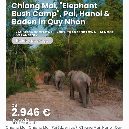
Chiang Mai, "Elephant
Bush Camp", Pai, Hanoi &
Baden in Quy Nhon
7 MIEJSCA DOCELOWE
7 SIEĆ TRANSPORTOWA
14 NOCE
5 TRANSFERY
Holiday package
Od
2.946 €
na osobę
DESTYNACJE
Zobacz
Chiang Mai · Chiang Mai · Pai (dzielnica) · Chiang Mai · Hanoi · Quy