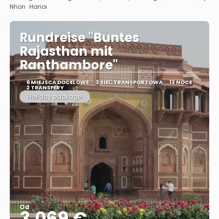
Nhon · Hanoi
Rundreise "Buntes
Rajasthan mit
Ranthambore"
6 MIEJSCA DOCELOWE
3 SIEĆ TRANSPORTOWA
13 NOCE
2 TRANSFERY
Holiday package
Od
3.069 €