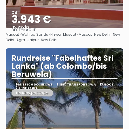
Od
3.943 €
na osobę
DESTYNACJE
Zobacz
Muscat · Wahiba Sands · Nizwa · Muscat · Muscat · New Delhi · New
Delhi · Agra · Jaipur · New Delhi
Rundreise "Fabelhaftes Sri
Lanka" (ab Colombo/bis
Beruwela)
9 MIEJSCA DOCELOWE
2 SIEĆ TRANSPORTOWA
13 NOCE
2 TRANSFERY
Holiday package