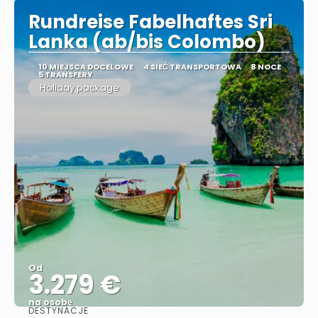
Rundreise Fabelhaftes Sri
Lanka (ab/bis Colombo)
10 MIEJSCA DOCELOWE
4 SIEĆ TRANSPORTOWA
8 NOCE
5 TRANSFERY
Holiday package
Od
3.279 €
na osobę
DESTYNACJE