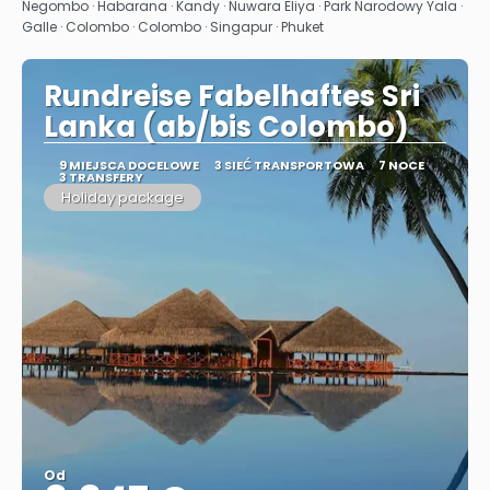
Zobacz
Negombo · Habarana · Kandy · Nuwara Eliya · Park Narodowy Yala ·
Galle · Colombo · Colombo · Singapur · Phuket
Rundreise Fabelhaftes Sri
Lanka (ab/bis Colombo)
9 MIEJSCA DOCELOWE
3 SIEĆ TRANSPORTOWA
7 NOCE
3 TRANSFERY
Holiday package
Od