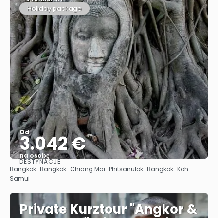
Holiday package
Od
3.042 €
na osobę
DESTYNACJE
Zobacz
Bangkok · Bangkok · Chiang Mai · Phitsanulok · Bangkok · Koh
Samui
Private Kurztour "Angkor &