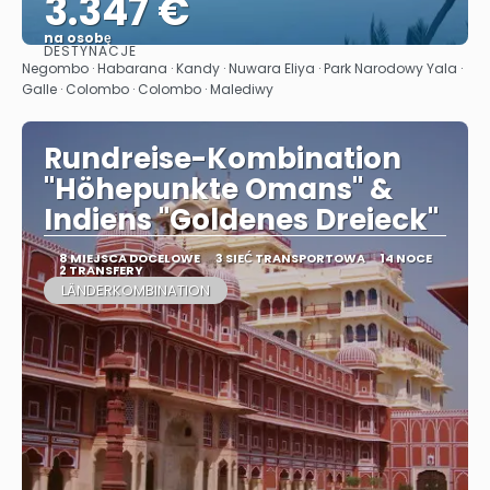
3.347 €
na osobę
DESTYNACJE
Zobacz
Negombo · Habarana · Kandy · Nuwara Eliya · Park Narodowy Yala ·
Galle · Colombo · Colombo · Malediwy
Rundreise-Kombination
"Höhepunkte Omans" &
Indiens "Goldenes Dreieck"
8 MIEJSCA DOCELOWE
3 SIEĆ TRANSPORTOWA
14 NOCE
2 TRANSFERY
LÄNDERKOMBINATION