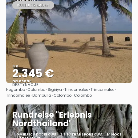
KULTUR & BADEN
Od
2.345 €
na osobę
DESTYNACJE
Zobacz
Negombo · Colombo · Sigiriya · Trincomalee · Trincomalee ·
Trincomalee · Dambulla · Colombo · Colombo
Rundreise "Erlebnis
Nordthailand"
5 MIEJSCA DOCELOWE
3 SIEĆ TRANSPORTOWA
14 NOCE
3 TRANSFERY