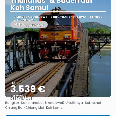
Thailands" & Baden auf
Koh Samui
7 MIEJSCA DOCELOWE
3 SIEĆ TRANSPORTOWA
14 NOCE
2 TRANSFERY
Holiday package
Od
3.539 €
na osobę
DESTYNACJE
Zobacz
Bangkok · Kanchanaburi (rzeka Kwai) · Ayutthaya · Sukhothai ·
Chiang Rai · Chiang Mai · Koh Samui