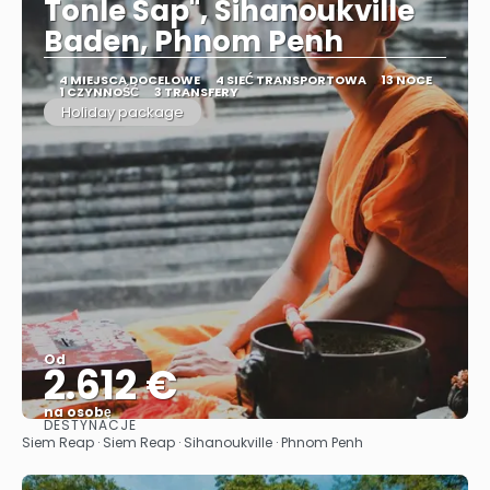
Tonle Sap", Sihanoukville
Baden, Phnom Penh
4 MIEJSCA DOCELOWE
4 SIEĆ TRANSPORTOWA
13 NOCE
1 CZYNNOŚĆ
3 TRANSFERY
Holiday package
Od
2.612 €
na osobę
DESTYNACJE
Zobacz
Siem Reap · Siem Reap · Sihanoukville · Phnom Penh