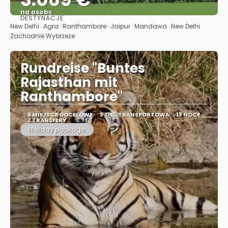
na osobę
DESTYNACJE
Zobacz
New Delhi · Agra · Ranthambore · Jaipur · Mandawa · New Delhi ·
Zachodnie Wybrzeże
Rundreise "Buntes
Rajasthan mit
Ranthambore"
6 MIEJSCA DOCELOWE
3 SIEĆ TRANSPORTOWA
13 NOCE
2 TRANSFERY
Holiday package