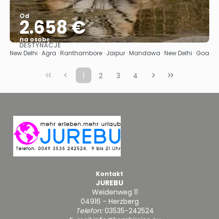
Od
2.658 €
na osobę
DESTYNACJE
Zobacz
New Delhi · Agra · Ranthambore · Jaipur · Mandawa · New Delhi · Goa
1
2
3
4
Kontakt
JUREBU
Weidenweg 11
04916 - Herzberg
Telefon:
03535-242524