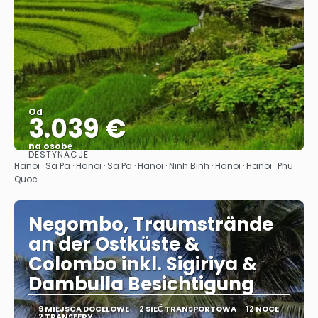
Od
3.039 €
na osobę
DESTYNACJE
Zobacz
Hanoi · Sa Pa · Hanoi · Sa Pa · Hanoi · Ninh Binh · Hanoi · Hanoi · Phu
Quoc
Negombo, Traumstrände
an der Ostküste &
Colombo inkl. Sigiriya &
Dambulla Besichtigung
9 MIEJSCA DOCELOWE
2 SIEĆ TRANSPORTOWA
12 NOCE
2 TRANSFERY