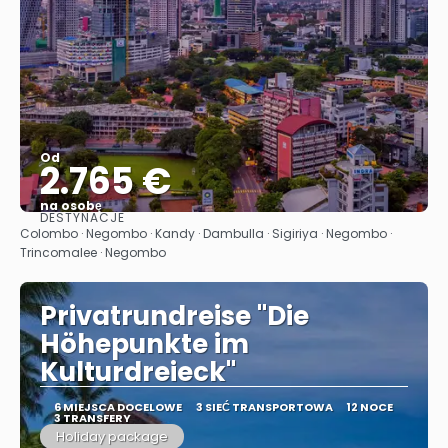
Od
2.765 €
na osobę
DESTYNACJE
Zobacz
Colombo · Negombo · Kandy · Dambulla · Sigiriya · Negombo ·
Trincomalee · Negombo
Privatrundreise "Die
Höhepunkte im
Kulturdreieck"
6 MIEJSCA DOCELOWE
3 SIEĆ TRANSPORTOWA
12 NOCE
3 TRANSFERY
Holiday package