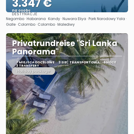
3.347 €
na osobę
DESTYNACJE
Zobacz
Negombo · Habarana · Kandy · Nuwara Eliya · Park Narodowy Yala ·
Galle · Colombo · Colombo · Malediwy
Privatrundreise "Sri Lanka
Panorama"
7 MIEJSCA DOCELOWE
3 SIEĆ TRANSPORTOWA
6 NOCE
3 TRANSFERY
Holiday package