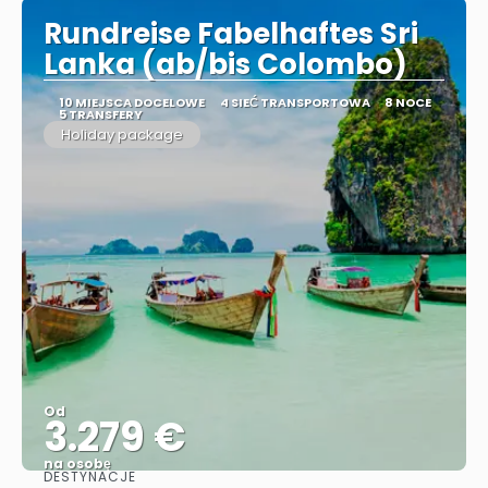
Rundreise Fabelhaftes Sri
Lanka (ab/bis Colombo)
10 MIEJSCA DOCELOWE
4 SIEĆ TRANSPORTOWA
8 NOCE
5 TRANSFERY
Holiday package
Od
3.279 €
na osobę
DESTYNACJE