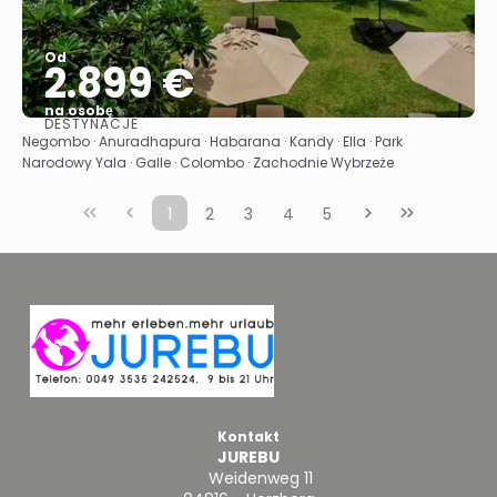
Od
2.899 €
na osobę
DESTYNACJE
Zobacz
Negombo · Anuradhapura · Habarana · Kandy · Ella · Park
Narodowy Yala · Galle · Colombo · Zachodnie Wybrzeże
1
2
3
4
5
Kontakt
JUREBU
Weidenweg 11