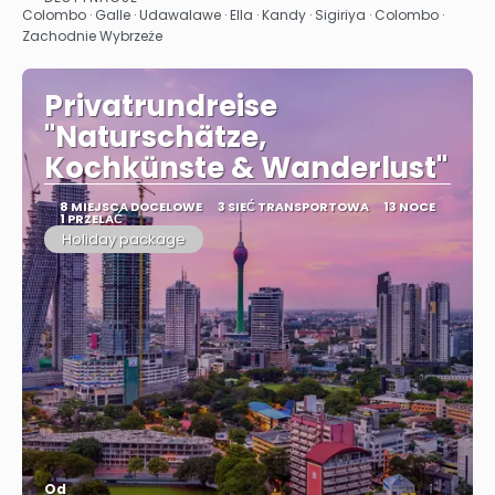
Zobacz
Colombo · Galle · Udawalawe · Ella · Kandy · Sigiriya · Colombo ·
Zachodnie Wybrzeże
Privatrundreise
"Naturschätze,
Kochkünste & Wanderlust"
8 MIEJSCA DOCELOWE
3 SIEĆ TRANSPORTOWA
13 NOCE
1 PRZELAĆ
Holiday package
Od