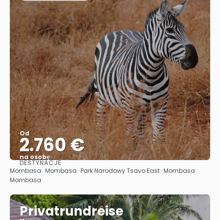
Od
2.760 €
na osobę
DESTYNACJE
Zobacz
Mombasa · Mombasa · Park Narodowy Tsavo East · Mombasa ·
Mombasa
Privatrundreise