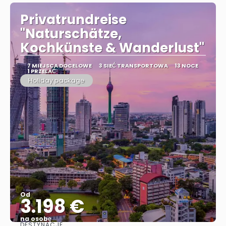
Privatrundreise
"Naturschätze,
Kochkünste & Wanderlust"
7 MIEJSCA DOCELOWE
3 SIEĆ TRANSPORTOWA
13 NOCE
1 PRZELAĆ
Holiday package
Od
3.198 €
na osobę
DESTYNACJE