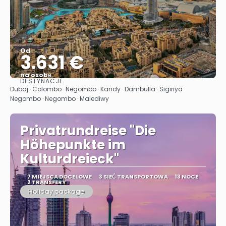
Od
3.631 €
na osobę
DESTYNACJE
Zobacz
Dubaj · Colombo · Negombo · Kandy · Dambulla · Sigiriya ·
Negombo · Negombo · Malediwy
Privatrundreise "Die
Höhepunkte im
Kulturdreieck"
7 MIEJSCA DOCELOWE
3 SIEĆ TRANSPORTOWA
13 NOCE
2 TRANSFERY
Holiday package