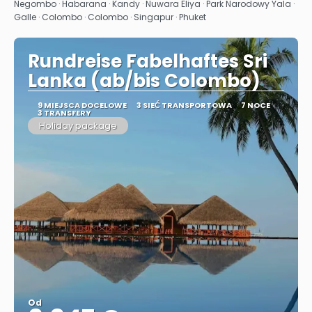
Zobacz
Negombo · Habarana · Kandy · Nuwara Eliya · Park Narodowy Yala ·
Galle · Colombo · Colombo · Singapur · Phuket
Rundreise Fabelhaftes Sri
Lanka (ab/bis Colombo)
9 MIEJSCA DOCELOWE
3 SIEĆ TRANSPORTOWA
7 NOCE
3 TRANSFERY
Holiday package
Od