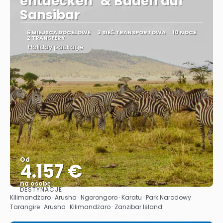
entdecken" & Baden auf
Sansibar
6 MIEJSCA DOCELOWE
3 SIEĆ TRANSPORTOWA
10 NOCE
2 TRANSFERY
Holiday package
Od
4.157 €
na osobę
DESTYNACJE
Zobacz
Kilimandżaro · Arusha · Ngorongoro · Karatu · Park Narodowy
Tarangire · Arusha · Kilimandżaro · Zanzibar Island