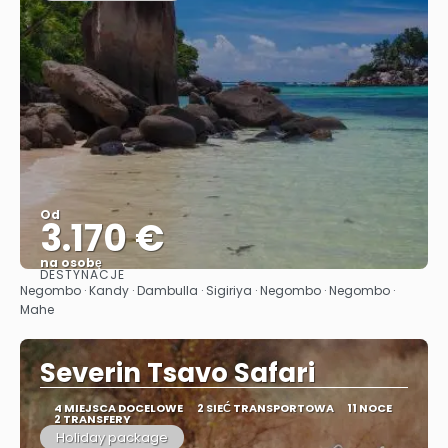
Od
3.170 €
na osobę
DESTYNACJE
Zobacz
Negombo · Kandy · Dambulla · Sigiriya · Negombo · Negombo ·
Mahe
Severin Tsavo Safari
4 MIEJSCA DOCELOWE
2 SIEĆ TRANSPORTOWA
11 NOCE
2 TRANSFERY
Holiday package