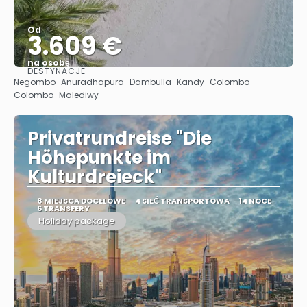
Od
3.609 €
na osobę
DESTYNACJE
Zobacz
Negombo · Anuradhapura · Dambulla · Kandy · Colombo ·
Colombo · Malediwy
Privatrundreise "Die
Höhepunkte im
Kulturdreieck"
8 MIEJSCA DOCELOWE
4 SIEĆ TRANSPORTOWA
14 NOCE
6 TRANSFERY
Holiday package