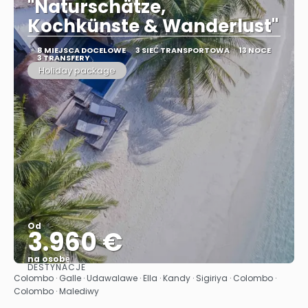
"Naturschätze,
Kochkünste & Wanderlust"
8 MIEJSCA DOCELOWE
3 SIEĆ TRANSPORTOWA
13 NOCE
3 TRANSFERY
Holiday package
Od
3.960 €
na osobę
DESTYNACJE
Zobacz
Colombo · Galle · Udawalawe · Ella · Kandy · Sigiriya · Colombo ·
Colombo · Malediwy