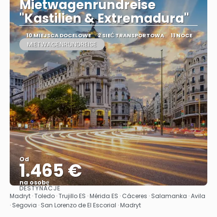
Mietwagenrundreise
"Kastilien & Extremadura"
10 MIEJSCA DOCELOWE
2 SIEĆ TRANSPORTOWA
11 NOCE
MIETWAGENRUNDREISE
Od
1.465 €
na osobę
DESTYNACJE
Zobacz
Madryt · Toledo · Trujillo ES · Mérida ES · Cáceres · Salamanka · Avila
· Segovia · San Lorenzo de El Escorial · Madryt