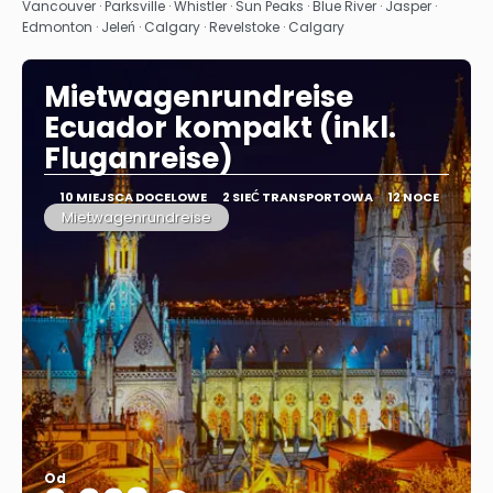
Zobacz
Vancouver · Parksville · Whistler · Sun Peaks · Blue River · Jasper ·
Edmonton · Jeleń · Calgary · Revelstoke · Calgary
Mietwagenrundreise
Ecuador kompakt (inkl.
Fluganreise)
10 MIEJSCA DOCELOWE
2 SIEĆ TRANSPORTOWA
12 NOCE
Mietwagenrundreise
Od