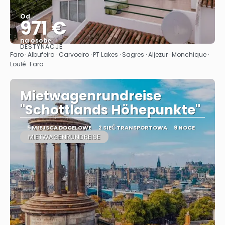
Od
971 €
na osobę
DESTYNACJE
Zobacz
Faro · Albufeira · Carvoeiro · PT Lakes · Sagres · Aljezur · Monchique ·
Loulé · Faro
Mietwagenrundreise
"Schottlands Höhepunkte"
5 MIEJSCA DOCELOWE
2 SIEĆ TRANSPORTOWA
9 NOCE
MIETWAGENRUNDREISE