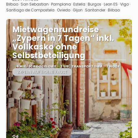
Zobacz
Bilbao · San Sebastian · Pamplona · Estella · Burgos · Leon ES · Vigo ·
Santiago de Compostela · Oviedo · Gijon · Santander · Bilbao
Mietwagenrundreise
„Zypern in 7 Tagen“ inkl.
Vollkasko ohne
Selbstbeteiligung
6 MIEJSCA DOCELOWE
2 SIEĆ TRANSPORTOWA
7 NOCE
ZYPERN AUF EIGENE FAUST
Od