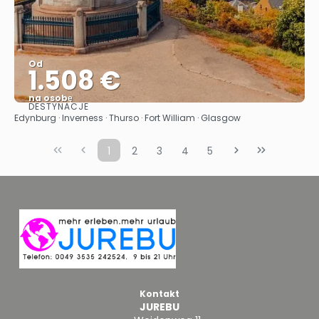
Od
1.508 €
na osobę
DESTYNACJE
Zobacz
Edynburg · Inverness · Thurso · Fort William · Glasgow
1
2
3
4
5
Kontakt
JUREBU