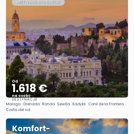
MIETWAGENRUNDREISE
Od
1.618 €
na osobę
DESTYNACJE
Zobacz
Malaga · Grenada · Ronda · Sewilla · Kadyks · Conil de la Frontera ·
Costa del sol
Komfort-