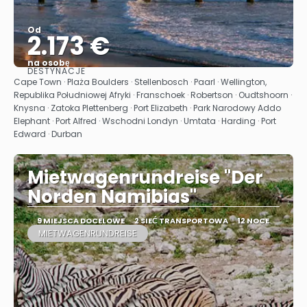
Od
2.173 €
na osobę
DESTYNACJE
Zobacz
Cape Town · Plaża Boulders · Stellenbosch · Paarl · Wellington,
Republika Południowej Afryki · Franschoek · Robertson · Oudtshoorn ·
Knysna · Zatoka Plettenberg · Port Elizabeth · Park Narodowy Addo
Elephant · Port Alfred · Wschodni Londyn · Umtata · Harding · Port
Edward · Durban
Mietwagenrundreise "Der
Norden Namibias"
9 MIEJSCA DOCELOWE
2 SIEĆ TRANSPORTOWA
12 NOCE
MIETWAGENRUNDREISE