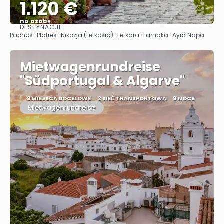
1.120 €
na osobę
DESTYNACJE
Zobacz
Paphos · Platres · Nikozja (Lefkosia) · Lefkara · Larnaka · Ayia Napa
Mietwagenrundreise
"Südportugal & Algarve"
9 MIEJSCA DOCELOWE
2 SIEĆ TRANSPORTOWA
8 NOCE
Mietwagenrundreise