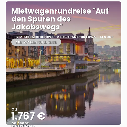
Mietwagenrundreise "Auf
den Spuren des
Jakobswegs"
12 MIEJSCA DOCELOWE
2 SIEĆ TRANSPORTOWA
14 NOCE
MIETWAGENRUNDREISE
Od
1.767 €
na osobę
DESTYNACJE