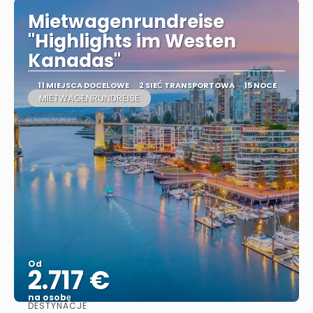
Mietwagenrundreise
"Highlights im Westen
Kanadas"
11 MIEJSCA DOCELOWE
2 SIEĆ TRANSPORTOWA
15 NOCE
MIETWAGENRUNDREISE
Od
2.717 €
na osobę
DESTYNACJE