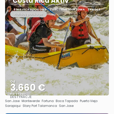
"Costa Rica Aktiv"
6 MIEJSCA DOCELOWE
2 SIEĆ TRANSPORTOWA
14 NOCE
Holiday package
Od
3.660 €
na osobę
DESTYNACJE
Zobacz
San Jose · Monteverde · Fortuna · Boca Tapada · Puerto Viejo
Sarapiqui · Stary Port Talamanca · San Jose