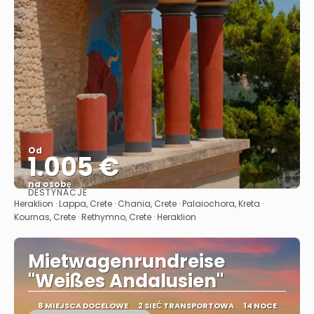
Od
1.005 €
na osobę
DESTYNACJE
Zobacz
Heraklion · Lappa, Crete · Chania, Crete · Palaiochora, Kreta ·
Kournas, Crete · Rethymno, Crete · Heraklion
Mietwagenrundreise
"Weißes Andalusien"
8 MIEJSCA DOCELOWE
2 SIEĆ TRANSPORTOWA
14 NOCE