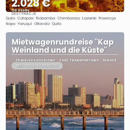
2.028 €
na osobę
DESTYNACJE
Zobacz
Quito · Cotopaxi · Riobamba · Chimborazo · Łazienki · Prowincja
Napo · Yaruquí · Ottavalo · Quito
Mietwagenrundreise "Kap
Weinland und die Küste"
20 MIEJSCA DOCELOWE
2 SIEĆ TRANSPORTOWA
16 NOCE
MIETWAGENRUNDREISE