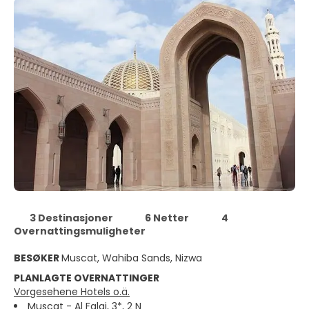
3 Destinasjoner
6 Netter
4
Overnattingsmuligheter
BESØKER
Muscat, Wahiba Sands, Nizwa
PLANLAGTE OVERNATTINGER
Vorgesehene Hotels o.ä.
Muscat - Al Falaj, 3*, 2 N