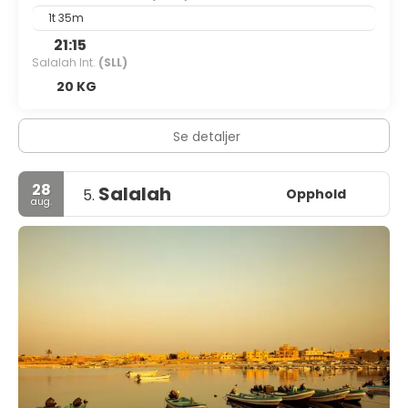
1t 35m
21:15
Salalah Int.
(SLL)
20 KG
Se detaljer
28
Salalah
Opphold
5.
aug.