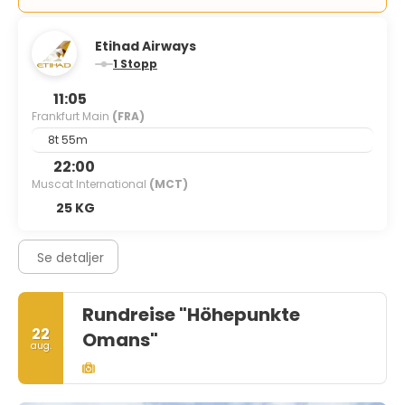
Etihad Airways
1 Stopp
11:05
Frankfurt Main
(FRA)
8t 55m
22:00
Muscat International
(MCT)
25 KG
Se detaljer
Rundreise "Höhepunkte
22
Omans"
aug.