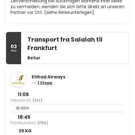
Zeitverschiebung bei Rückfragen während Ihrer Reise
zu vermeiden, wenden Sie sich bitte direkt an unseren
Partner vor Ort. (siehe Reiseunterlagen)
Transport fra Salalah til
03
Frankfurt
sep.
Retur
Etihad Airways
1 Stopp
11:05
Salalah Int.
(SLL)
9t 40m
18:45
Frankfurt Main
(FRA)
25 KG