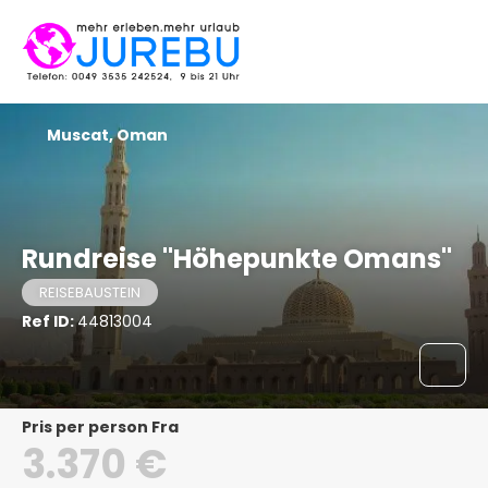
Muscat, Oman
Rundreise "Höhepunkte Omans"
REISEBAUSTEIN
Ref ID:
44813004
pris per person Fra
3.370 €