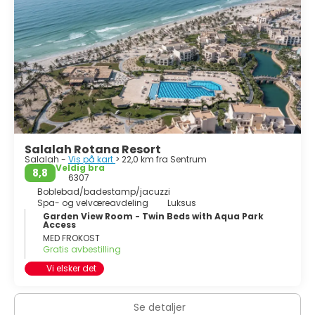
Salalah Rotana Resort
Salalah -
Vis på kart
> 22,0 km fra Sentrum
Veldig bra
8,8
6307
Boblebad/badestamp/jacuzzi
Spa- og velværeavdeling
Luksus
Garden View Room - Twin Beds with Aqua Park
Access
MED FROKOST
Gratis avbestilling
Vi elsker det
Se detaljer