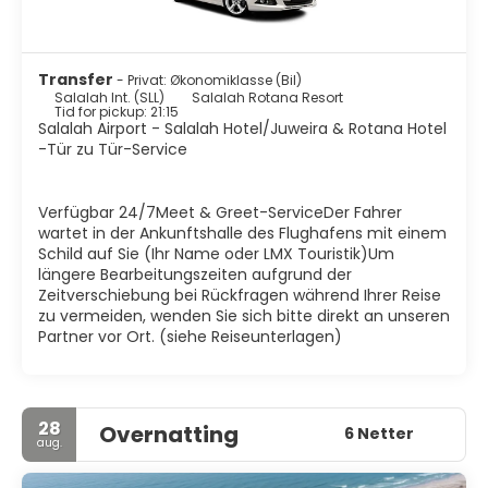
Transfer
- Privat: Økonomiklasse (Bil)
Salalah Int. (SLL)
Salalah Rotana Resort
Tid for pickup: 21:15
Salalah Airport - Salalah Hotel/Juweira & Rotana Hotel
-Tür zu Tür-Service
Verfügbar 24/7Meet & Greet-ServiceDer Fahrer
wartet in der Ankunftshalle des Flughafens mit einem
Schild auf Sie (Ihr Name oder LMX Touristik)Um
längere Bearbeitungszeiten aufgrund der
Zeitverschiebung bei Rückfragen während Ihrer Reise
zu vermeiden, wenden Sie sich bitte direkt an unseren
Partner vor Ort. (siehe Reiseunterlagen)
28
Overnatting
6 Netter
aug.