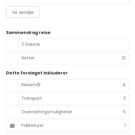
Se detaljer
Sammendrag reise
2 Voksne
Netter
12
Dette forslaget inkluderer
Reisemål
4
Transport
3
Overnattingsmuligheter
5
Pakketurer
1