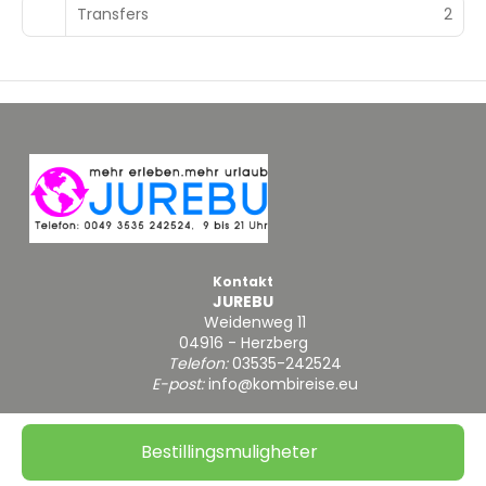
Transfers
2
Kontakt
JUREBU
Weidenweg 11
04916 - Herzberg
Telefon:
03535-242524
E-post:
info@kombireise.eu
Bestillingsmuligheter
@ Copyright 2026
|
Personvernvilkår