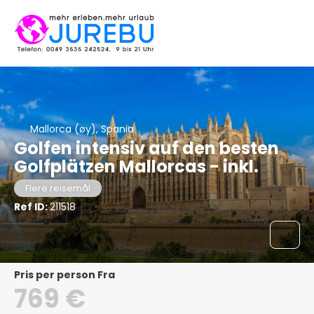
Mallorca (øy), Spania
Golfen intensiv auf den besten
Golfplätzen Mallorcas - inkl.
Flere reisemål
Ref ID:
211518
pris per person Fra
769 €