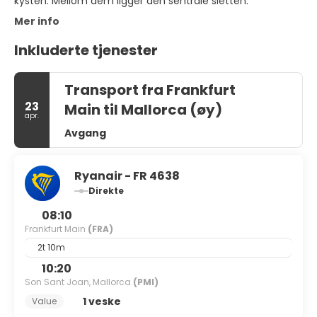
kysten. Mellom dem ligger den sentrale sletten.
Mer info
Inkluderte tjenester
Transport fra Frankfurt
23
Main til Mallorca (øy)
apr.
Avgang
Ryanair - FR 4638
Direkte
08:10
Frankfurt Main
(FRA)
2t 10m
10:20
Son Sant Joan, Mallorca
(PMI)
1 veske
Value