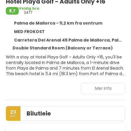
Hotel Playa Golf - Adults Only +16
Veldig bra
8,7
2477
Palma de Mallorca - 11,2 km fra sentrum
MED FROKOST
Carretera Del Arenal 45 Palma de Mallorca, Palma de Mallorca 7600
Double Standard Room (Balcony or Terrace)
With a stay at Hotel Playa Golf - Adults Only +16, you'll be
centrally located in Palma de Mallorca, a 1-minute drive
from Playa de Palma and 7 minutes from El Arenal Beach.
This beach hotel is 11.4 mi (18.3 km) from Port of Palma de
Mallorca and 14.6 mi (23.5 km) from Cala Mayor Beach.
Mer info
Pamper yourself with a visit to the spa, which offers
massages. If you're looking for recreational opportunities,
you'll find outdoor tennis courts, a health club, and an
outdoor pool. This hotel also features complimentary
23
Bilutleie
wireless internet access, concierge services, and gift
apr.
shops/newsstands.
Make yourself at home in one of the 218 guestrooms