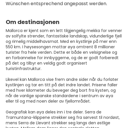
Wünschen entsprechend angepasst werden.
Om destinasjonen
Mallorca er kjent som en lett tilgjengelig mekka for venner
av solfylte strender, fantastiske landskap, vidunderlige fjell
og rimelig middelhavsmat. Med en kystlinje på mer enn
550 km. I høysesongen mottar øya omtrent 8 millioner
turister fra hele verden. Dette er både en velsignelse og
en forbannelse for innbyggerne, og de er godt forberedt
på det og tilbyr en veldig godt organisert
turistinfrastruktur.
Likevel kan Mallorca vise frem andre sider når du forlater
kystlinjen og tar en titt på det indre landet. Prisene faller
med hver kilometer du beveger deg bort fra kysten, og
når de vanlige spanske standardene i sentrum av øya
eller til og med noen deler av fjellområdet.
Geografisk kan øya deles inn i tre deler. Serra de
Tramuntana-klippene strekker seg fra sørvest til nordøst,
mens Serra de Llevant strekker seg langs den østlige