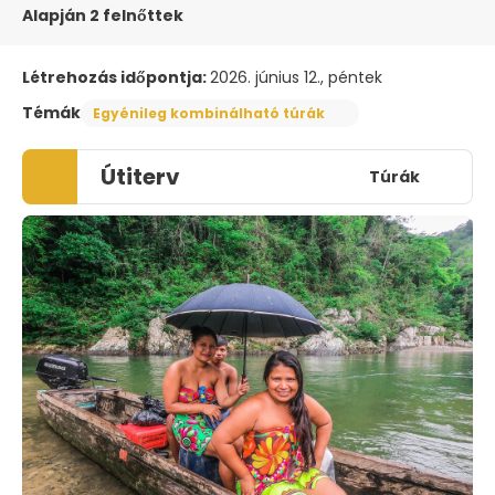
Alapján 2 felnőttek
Létrehozás időpontja:
2026. június 12., péntek
Témák
Egyénileg kombinálható túrák
Útiterv
Túrák