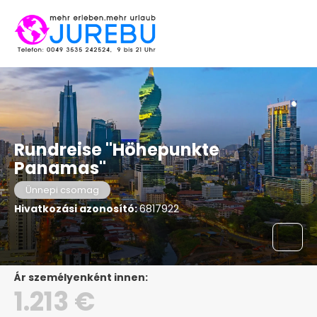
Rundreise "Höhepunkte
Panamas"
Ünnepi csomag
Hivatkozási azonosító:
6817922
ár személyenként innen:
1.213 €