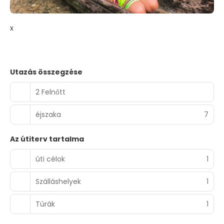
x
Utazás összegzése
2 Felnőtt
éjszaka
7
Az útiterv tartalma
úti célok
1
Szálláshelyek
1
Túrák
1