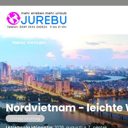
Hanoi, Vietnám
Nordvietnam - leicht
Ünnepi csomag
Létrehozás időpontja:
2026. augusztus 7., péntek