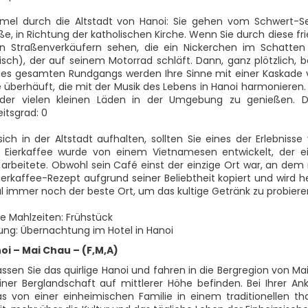
el durch die Altstadt von Hanoi: Sie gehen vom Schwert-S
ße, in Richtung der katholischen Kirche. Wenn Sie durch diese f
n Straßenverkäufern sehen, die ein Nickerchen im Schatten
sch), der auf seinem Motorrad schläft. Dann, ganz plötzlich, b
es gesamten Rundgangs werden Ihre Sinne mit einer Kaskade 
 überhäuft, die mit der Musik des Lebens in Hanoi harmonieren.
der vielen kleinen Läden in der Umgebung zu genießen. 
itsgrad: 0
ich in der Altstadt aufhalten, sollten Sie eines der Erlebnisse
r Eierkaffee wurde von einem Vietnamesen entwickelt, der e
 arbeitete. Obwohl sein Café einst der einzige Ort war, an d
erkaffee-Rezept aufgrund seiner Beliebtheit kopiert und wird heu
al immer noch der beste Ort, um das kultige Getränk zu probieren
ne Mahlzeiten: Frühstück
ung: Übernachtung im Hotel in Hanoi
oi – Mai Chau – (F,M,A)
ssen Sie das quirlige Hanoi und fahren in die Bergregion von Mai
iner Berglandschaft auf mittlerer Höhe befinden. Bei Ihrer 
das von einer einheimischen Familie in einem traditionellen th