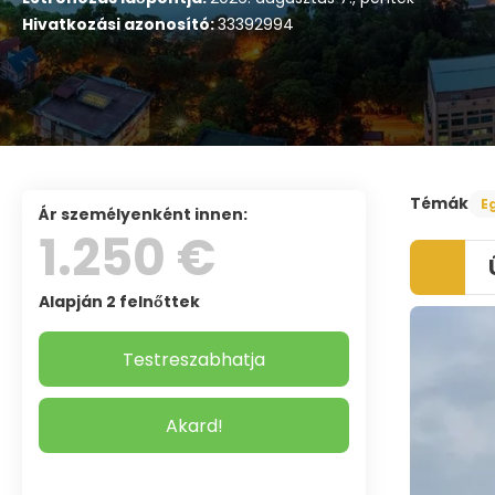
Hivatkozási azonosító:
33392994
Témák
E
ár személyenként innen:
1.250 €
Alapján 2 felnőttek
Testreszabhatja
Akard!