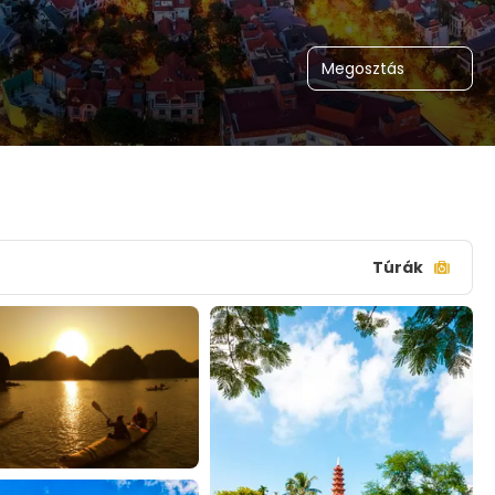
Megosztás
Túrák