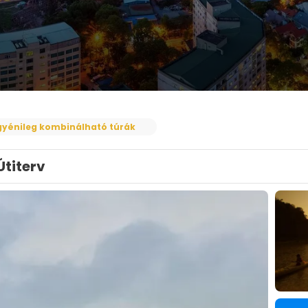
gyénileg kombinálható túrák
Útiterv