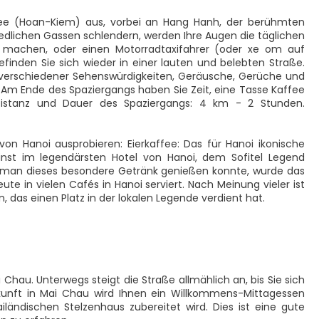
ee (Hoan-Kiem) aus, vorbei an Hang Hanh, der berühmten
riedlichen Gassen schlendern, werden Ihre Augen die täglichen
 machen, oder einen Motorradtaxifahrer (oder xe om auf
efinden Sie sich wieder in einer lauten und belebten Straße.
verschiedener Sehenswürdigkeiten, Geräusche, Gerüche und
 Am Ende des Spaziergangs haben Sie Zeit, eine Tasse Kaffee
Distanz und Dauer des Spaziergangs: 4 km - 2 Stunden.
 von Hanoi ausprobieren: Eierkaffee: Das für Hanoi ikonische
inst im legendärsten Hotel von Hanoi, dem Sofitel Legend
em man dieses besondere Getränk genießen konnte, wurde das
te in vielen Cafés in Hanoi serviert. Nach Meinung vieler ist
, das einen Platz in der lokalen Legende verdient hat.
 Chau. Unterwegs steigt die Straße allmählich an, bis Sie sich
Ankunft in Mai Chau wird Ihnen ein Willkommens-Mittagessen
ailändischen Stelzenhaus zubereitet wird. Dies ist eine gute