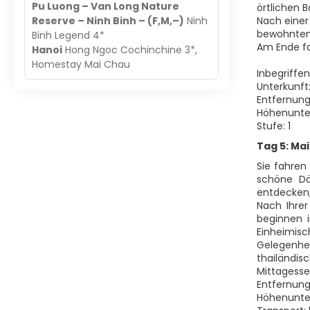
Pu Luong – Van Long Nature
örtlichen 
Reserve – Ninh Binh – (F,M,–)
Ninh
Nach einer
bewohnten 
Binh Legend 4*
Am Ende fa
Hanoi
Hong Ngoc Cochinchine 3*,
Homestay Mai Chau
Inbegriffe
Unterkunft
Entfernung
Höhenunter
Stufe: 1
Tag 5: Mai
Sie fahren
schöne Dö
entdecken,
Nach Ihre
beginnen i
Einheimisc
Gelegenhei
thailändis
Mittagesse
Entfernung
Höhenunter