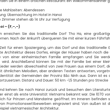
den Sie in einem örtlichen Restaurant ein Willkommensdinner 
ne Mahlzeiten: Abendessen
ung: Übernachtung im Hotel in Hanoi
ie Zimmer stehen ab 14 Uhr zur Verfügung
oi – (F,–,–)
erreichen Sie das traditionelle Dorf Tho Ha, eine großarti
rnen. Nach der Ankunft überqueren Sie mit einer kurzen Fährfa
Zeit für einen Spaziergang, um das Dorf und das traditionelle
lte Architektur dieses Dorfes, einige der Häuser haben noch di
e von einer einheimischen Familie empfangen und Sie werde
 wird. Anschließend können Sie mit der Familie bei einer klei
eder werden abwechselnd von zwei Frauen aus einem Dorf, di
mit ähnlichen Melodien, aber anderen Texten antworten, vorgetr
 Identität der Gemeinden der Provinz Bắc Ninh aus. Dann ist es
fortzusetzen. Distanz und Dauer: 50 km -1,5 Stunden pro Strecke
nd kehren Sie nach Hanoi zurück und besuchen den Literaturt
der einst als erste Universität Vietnams bekannt war. Die 1070 v
lich für Prinzen und Mandarine geöffnet. Im Inneren befinden s
on Promotionswettbewerben eingraviert sind. Von außen ist d
ispiel vietnamesischer Architektur.