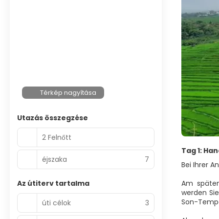
Térkép nagyítása
Utazás összegzése
2 Felnőtt
Tag 1: Han
éjszaka
7
Bei Ihrer 
Az útiterv tartalma
Am späten 
werden Si
Son-Tempel
úti célok
3