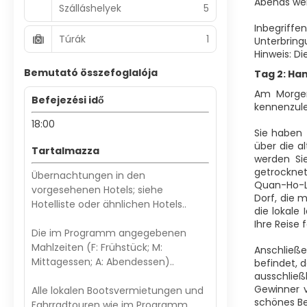
Abends wer
Szálláshelyek
5
Inbegriffe
Túrák
1
Unterbring
Hinweis: D
Bemutató összefoglalója
Tag 2: Han
Am Morgen 
Befejezési idő
kennenzule
18:00
Sie haben 
über die a
Tartalmazza
werden Si
getrocknet
Übernachtungen in den
Quan-Ho-Li
vorgesehenen Hotels; siehe
Dorf, die 
Hotelliste oder ähnlichen Hotels..
die lokale
Ihre Reise 
Die im Programm angegebenen
Mahlzeiten (F: Frühstück; M:
Anschließe
Mittagessen; A: Abendessen)..
befindet, 
ausschließ
Gewinner v
Alle lokalen Bootsvermietungen und
schönes Be
Fahrradtouren wie im Programm