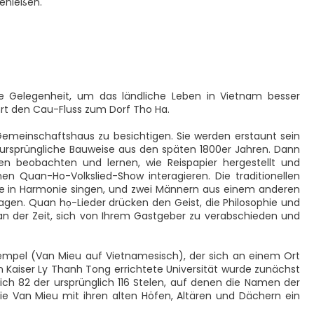
genießen.
ge Gelegenheit, um das ländliche Leben in Vietnam besser
hrt den Cau-Fluss zum Dorf Tho Ha.
 Gemeinschaftshaus zu besichtigen. Sie werden erstaunt sein
e ursprüngliche Bauweise aus den späten 1800er Jahren. Dann
n beobachten und lernen, wie Reispapier hergestellt und
nen Quan-Ho-Volkslied-Show interagieren. Die traditionellen
e in Harmonie singen, und zwei Männern aus einem anderen
agen. Quan họ-Lieder drücken den Geist, die Philosophie und
 an der Zeit, sich von Ihrem Gastgeber zu verabschieden und
empel (Van Mieu auf Vietnamesisch), der sich an einem Ort
on Kaiser Ly Thanh Tong errichtete Universität wurde zunächst
ich 82 der ursprünglich 116 Stelen, auf denen die Namen der
ie Van Mieu mit ihren alten Höfen, Altären und Dächern ein