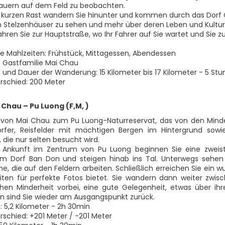
Bauern auf dem Feld zu beobachten.
 kurzen Rast wandern Sie hinunter und kommen durch das Dorf Cu
Stelzenhäuser zu sehen und mehr über deren Leben und Kultur 
hren Sie zur Hauptstraße, wo Ihr Fahrer auf Sie wartet und Sie 
ne Mahlzeiten: Frühstück, Mittagessen, Abendessen
: Gastfamilie Mai Chau
 und Dauer der Wanderung: 15 Kilometer bis 17 Kilometer - 5 St
schied: 200 Meter
 Chau – Pu Luong (F,M, )
 von Mai Chau zum Pu Luong-Naturreservat, das von den Minde
rfer, Reisfelder mit mächtigen Bergen im Hintergrund sowie
 die nur selten besucht wird.
r Ankunft im Zentrum von Pu Luong beginnen Sie eine zweis
m Dorf Ban Don und steigen hinab ins Tal. Unterwegs sehen S
he, die auf den Feldern arbeiten. Schließlich erreichen Sie ein
ten für perfekte Fotos bietet. Sie wandern dann weiter zwi
chen Minderheit vorbei, eine gute Gelegenheit, etwas über i
n sind Sie wieder am Ausgangspunkt zurück.
: 5,2 Kilometer - 2h 30min
schied: +201 Meter / -201 Meter