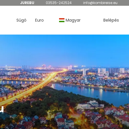
JUREBU
03535-242524
info@kombireise.eu
Súgó
Euro
Magyar
Belépés
u