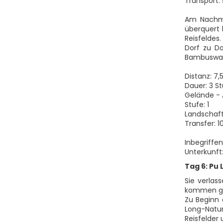
Transport:
Am Nachmi
überquert 
Reisfeldes
Dorf zu D
Bambuswald
Distanz: 7,
Dauer: 3 S
Gelände - 
Stufe: 1
Landschaft:
Transfer: 1
Inbegriffe
Unterkunft:
Tag 6: Pu 
Sie verlas
kommen geg
Zu Beginn
Long-Natu
Reisfelder