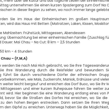
t, mehr über die Kultur und das tägliche Leben der Einheimische
tag unternehmen Sie einen kurzen Spaziergang zum Dorf Na Cu
mischen in dieser Region zu sehen, wo noch immer lange gelebte
rden Sie im Haus der Einheimischen im großen Hauptrau
ten, wird das Haus mit Betten (Matratzen, Laken, Kissen, Moskito
ne Mahlzeiten: Frühstück, Mittagessen, Abendessen
ung: Übernachtung bei einer einheimischen Familie (Zuschlag fü
d Dauer: Mai Chau - Na Cut: 8 km – 2,5 Stunden
 150 km - 4 Stunden
 Chau – (F,M,A)
werden Sie nach Mai Hich gebracht, wo Sie Ihre Tageswanderu
Sie Ihre Wanderung durch die Reisfelder und bewundern Si
 führt Sie durch verschiedene Dörfer der ethnischen Grupp
vorbeikommen, wie Mais, Zuckerrohr, Maniok, Erdnüsse und viel
n weiter leicht bergauf und erreichen das Dorf Buoc, wo Sie Ihr 
ittagessen und einer kurzen Ruhepause fahren Sie weiter zu
nt wird. Hier beginnen Sie eine Wanderung entlang eines von
, bevor Sie die Straßen des Dorfes Hai erreichen, wo Sie di
 zu den hohen Bergen erstrecken. Dann setzen Sie Ihren Weg
m den Gipfel zu erreichen. Unterwegs haben Sie die Möglichkeit, 