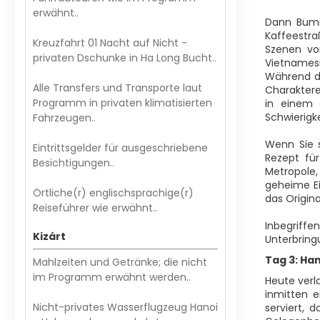
erwähnt..
Dann Bumm
Kaffeestra
Kreuzfahrt 01 Nacht auf Nicht -
Szenen vo
privaten Dschunke in Ha Long Bucht..
Vietnamesi
Während d
Alle Transfers und Transporte laut
Charaktere
Programm in privaten klimatisierten
in einem 
Schwierigke
Fahrzeugen..
Wenn Sie s
Eintrittsgelder für ausgeschriebene
Rezept fü
Besichtigungen..
Metropole,
geheime Ei
Örtliche(r) englischsprachige(r)
das Origin
Reiseführer wie erwähnt..
Inbegriffe
Kizárt
Unterbring
Tag 3: Han
Mahlzeiten und Getränke; die nicht
im Programm erwähnt werden..
Heute verla
inmitten e
Nicht-privates Wasserflugzeug Hanoi
serviert, 