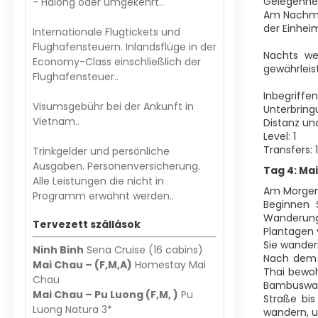
Gelegenhei
- Halong oder umgekehrt..
Am Nachmit
der Einhei
Internationale Flugtickets und
Flughafensteuern. Inlandsflüge in der
Nachts we
Economy-Class einschließlich der
gewährleis
Flughafensteuer..
Inbegriffe
Visumsgebühr bei der Ankunft in
Unterbring
Vietnam..
Distanz un
Level: 1
Transfers:
Trinkgelder und persönliche
Ausgaben. Personenversicherung.
Tag 4: Mai
Alle Leistungen die nicht in
Am Morgen 
Programm erwähnt werden..
Beginnen 
Wanderung
Tervezett szállások
Plantagen 
Sie wander
Ninh Binh
Sena Cruise (16 cabins)
Nach dem M
Mai Chau – (F,M,A)
Homestay Mai
Thai bewoh
Chau
Bambuswald
Mai Chau – Pu Luong (F,M, )
Pu
Straße bis
Luong Natura 3*
wandern, u