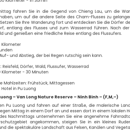
 50 Kilometer - 1h 30min
ttag fahren Sie in die Gegend von Chieng Lau, um die Wan
haben, um auf die andere Seite des Cham-Flusses zu gelangen
. Setzen Sie Ihre Wanderung fort und entdecken Sie die Dörfer 
orf, entlang des Flusses und zum Wasserrad führen. Nach de
 und genießen eine friedliche Reise entlang des Flussufers.
5 Kilometer
tunden
Auf- und Abstieg, der bei Regen rutschig sein kann.
 Reisfeld, Dörfer, Wald, Flussufer, Wasserrad
0 Kilometer - 30 Minuten
ne Mahlzeiten: Frühstück, Mittagessen
 Hotel in Pu Luong
Luong – Van Long Nature Reserve – Ninh Binh – (F,M,–)
sen Pu Luong und fahren auf einer Straße, die malerische Land
en Mittag in einem Dorf an und essen dort in einem lokalen Ha
 des Nachmittags unternehmen Sie eine angenehme Fahrradtou
rschutzgebiet angekommen, steigen Sie in ein kleines Ru
 und die spektakuläre Landschaft aus Felsen, Kanälen und Vegeta