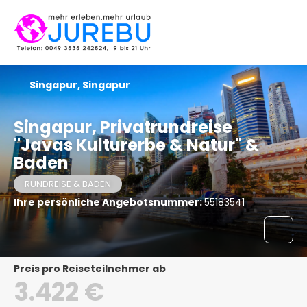
Singapur, Singapur
Singapur, Privatrundreise
"Javas Kulturerbe & Natur" &
Baden
RUNDREISE & BADEN
Ihre persönliche Angebotsnummer:
55183541
Preis pro Reiseteilnehmer ab
3.422 €