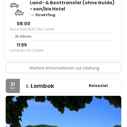
Land- & Boottransfer (ohne Guide)
- von/bis Hotel
Direktflug
08:00
Nusa Dua, Bali City Center
3h 55min
11:55
Lombok City Center
Weitere Informationen zur Leistung
21
Lombok
Reiseziel
6.
Apr.