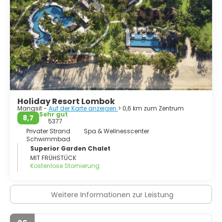
Traditionen leben, trägt zur gemächlichen Lebensart bei.
Im kleinen Touristenort Senggigi gibt eine Auswahl an
landestypischen Restaurants, Bars und
Einkaufsmöglichkeiten. Ein beliebtes Ausflugsziel sind die 3
Gili-Inseln mit ihren weißen Stränden. Als beste Reisezeit
gelten die Monate April bis November. In der Nebensaison
wird es ruhiger, das Meer kann aufgewühlt und evtl. nicht
schwimmbar sein.
Holiday Resort Lombok
Mangsit -
Auf der Karte anzeigen
> 0,6 km zum Zentrum
Sehr gut
8,7
5377
Privater Strand
Spa & Wellnesscenter
Schwimmbad
Superior Garden Chalet
MIT FRÜHSTÜCK
Kostenlose Stornierung
Weitere Informationen zur Leistung