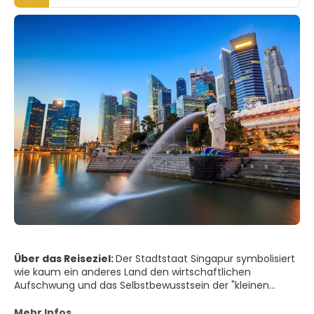
Über das Reiseziel:
Der Stadtstaat Singapur symbolisiert
wie kaum ein anderes Land den wirtschaftlichen
Aufschwung und das Selbstbewusstsein der "kleinen
Tigerstaaten". Die faszinierende Skyline, funkelnde
Einkaufspaläste entlang der Orchard Road und das
Mehr Infos