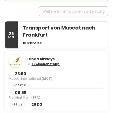
Weitere Informationen zur Leistung
Transport von Muscat nach
25
Frankfurt
Sept.
Rückreise
Etihad Airways
1 Zwischenstopp
23:50
Muscat International
(MCT)
9h 5min
06:55
Frankfurt Main
(FRA)
25 KG
+1 Tag