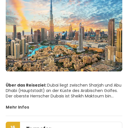
Über das Reiseziel:
Dubai liegt zwischen Sharjah und Abu
Dhabi (Hauptstadt) an der Küste des Arabischen Golfes.
Der oberste Herrscher Dubais ist Sheikh Maktoum bin
Rashid al-Maktoum. Seine beiden Brüder, Sheikh Hamdan
und Sheikh Mohammed bekleiden ebenfalls hohe
Mehr Infos
Ministerposten. Dubai hat in etwa drei Millionen Einwohner,
darunter etwa 600.000 Emiratis.
16