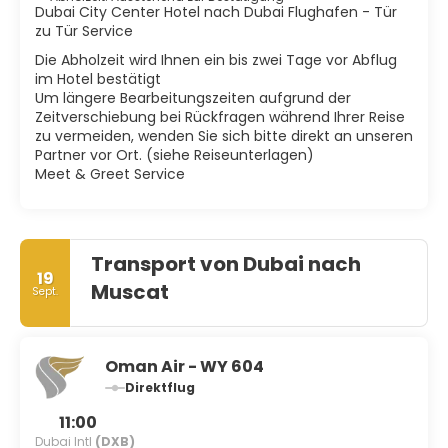
Anfang 2001 wurde das außergewöhnlichste Projekt
Dubai City Center Hotel nach Dubai Flughafen - Tür
bekanntgegeben. „The Palm“, ein riesiges Re¬sort mit
zu Tür Service
einem Durchmesser von 5 km, das sich über zwei
Die Abholzeit wird Ihnen ein bis zwei Tage vor Abflug
palmenförmige Inseln erstreckt. mit 1800 Villen und über
im Hotel bestätigt
hundert Town-Houses. 20 Modelle stehen zur Auswahl,
Um längere Bearbeitungszeiten aufgrund der
von der mexikanischen Hazienda über chinesische
Zeitverschiebung bei Rückfragen während Ihrer Reise
Pavillons bis zum Südstaaten-Anwesen. Wer hier in eine
zu vermeiden, wenden Sie sich bitte direkt an unseren
Immobilie investieren will, muss sich beeilen; das meiste
Partner vor Ort. (siehe Reiseunterlagen)
Meet & Greet Service
Transport von Dubai nach
19
Muscat
Sept.
Oman Air - WY 604
Direktflug
11:00
Dubai Intl
(DXB)