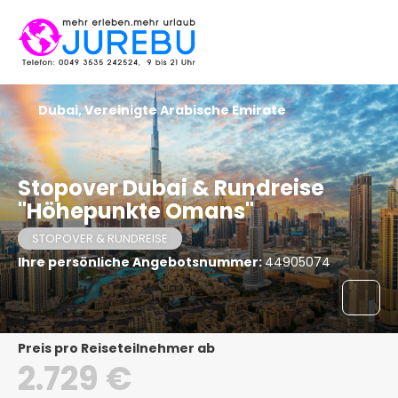
Dubai, Vereinigte Arabische Emirate
Stopover Dubai & Rundreise
"Höhepunkte Omans"
STOPOVER & RUNDREISE
Ihre persönliche Angebotsnummer:
44905074
Preis pro Reiseteilnehmer ab
2.729 €