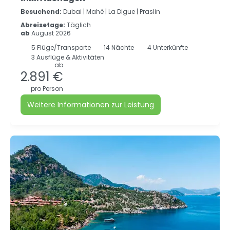
Besuchend:
Dubai |
Mahé |
La Digue |
Praslin
Abreisetage:
Täglich
ab
August 2026
5
Flüge/Transporte
14
Nächte
4 Unterkünfte
3 Ausflüge & Aktivitäten
ab
2.891 €
pro Person
Weitere Informationen zur Leistung