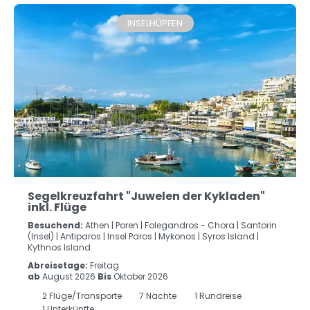
INSELHÜPFEN
Segelkreuzfahrt "Juwelen der Kykladen"
inkl. Flüge
Besuchend:
Athen |
Poren |
Folegandros - Chora |
Santorin
(Insel) |
Antiparos |
Insel Paros |
Mykonos |
Syros Island |
Kythnos Island
Abreisetage:
Freitag
ab
August 2026
Bis
Oktober 2026
2
Flüge/Transporte
7
Nächte
1 Rundreise
1 Unterkünfte