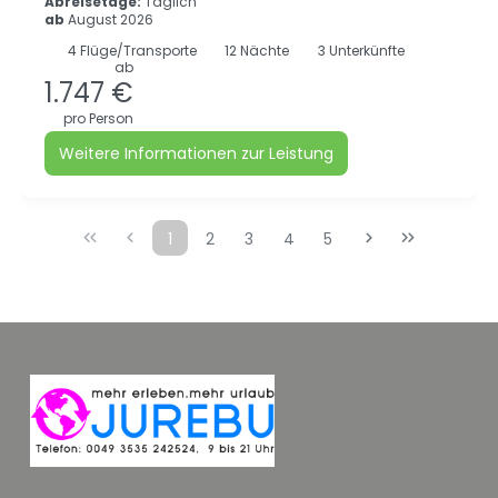
Abreisetage:
Täglich
ab
August 2026
4
Flüge/Transporte
12
Nächte
3 Unterkünfte
ab
1.747 €
pro Person
Weitere Informationen zur Leistung
1
2
3
4
5