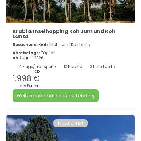
Krabi & Inselhopping Koh Jum und Koh
Lanta
Besuchend:
Krabi |
Koh Jum |
Koh Lanta
Abreisetage:
Täglich
ab
August 2026
4
Flüge/Transporte
12
Nächte
3 Unterkünfte
ab
1.998 €
pro Person
Weitere Informationen zur Leistung
INSELHÜPFEN