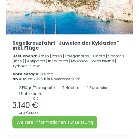
Segelkreuzfahrt "Juwelen der Kykladen"
inkl. Flüge
Besuchend:
Athen |
Poren |
Folegandros - Chora |
Santorin
(Insel) |
Antiparos |
Insel Paros |
Mykonos |
Syros Island |
Kythnos Island
Abreisetage:
Freitag
ab
August 2026
Bis
November 2028
2
Flüge/Transporte
7
Nächte
1 Rundreise
1 Unterkünfte
ab
3.140 €
pro Person
Weitere Informationen zur Leistung