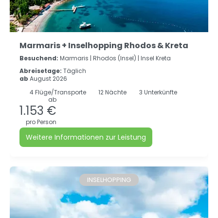
Marmaris + Inselhopping Rhodos & Kreta
Besuchend:
Marmaris |
Rhodos (Insel) |
Insel Kreta
Abreisetage:
Täglich
ab
August 2026
4
Flüge/Transporte
12
Nächte
3 Unterkünfte
ab
1.153 €
pro Person
Weitere Informationen zur Leistung
INSELHOPPING