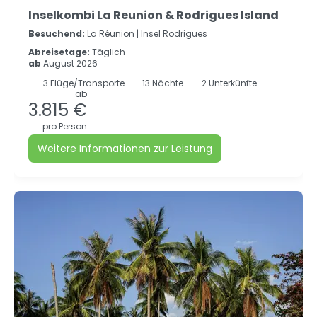
Inselkombi La Reunion & Rodrigues Island
Besuchend:
La Réunion |
Insel Rodrigues
Abreisetage:
Täglich
ab
August 2026
3
Flüge/Transporte
13
Nächte
2 Unterkünfte
ab
3.815 €
pro Person
Weitere Informationen zur Leistung