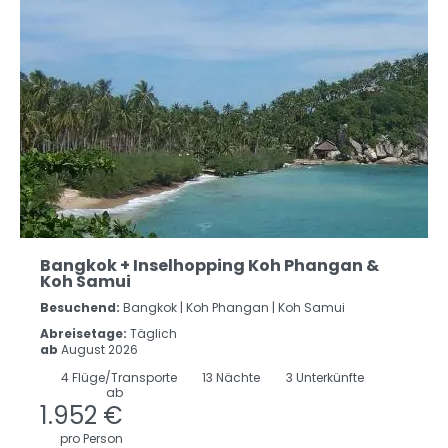
Bangkok + Inselhopping Koh Phangan &
Koh Samui
Besuchend:
Bangkok |
Koh Phangan |
Koh Samui
Abreisetage:
Täglich
ab
August 2026
4
Flüge/Transporte
13
Nächte
3 Unterkünfte
ab
1.952 €
pro Person