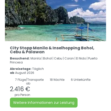
City Stopp Manila & Inselhopping Bohol,
Cebu & Palawan
Besuchend:
Manila |
Bohol |
Cebu |
Coron |
El Nido |
Puerto
Princesa
Abreisetage:
Täglich
ab
August 2026
7
Flüge/Transporte
18
Nächte
6 Unterkünfte
ab
2.416 €
pro Person
Weitere Informationen zur Leistung