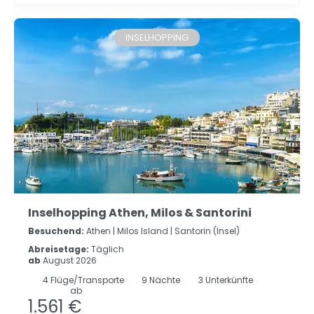
INSELHOPPING
Inselhopping Athen, Milos & Santorini
Besuchend:
Athen |
Milos Island |
Santorin (Insel)
Abreisetage:
Täglich
ab
August 2026
4
Flüge/Transporte
9
Nächte
3 Unterkünfte
ab
1.561 €