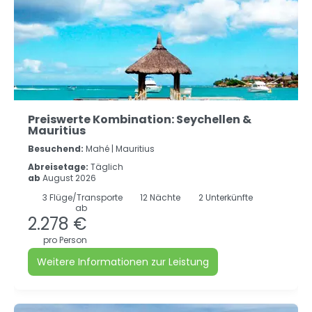
Preiswerte Kombination: Seychellen &
Mauritius
Besuchend:
Mahé |
Mauritius
Abreisetage:
Täglich
ab
August 2026
3
Flüge/Transporte
12
Nächte
2 Unterkünfte
ab
2.278 €
pro Person
Weitere Informationen zur Leistung