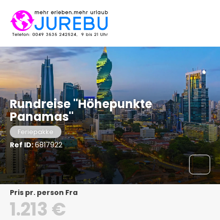
Rundreise "Höhepunkte
Panamas"
Feriepakke
Ref ID:
6817922
pris pr. person Fra
1.213 €