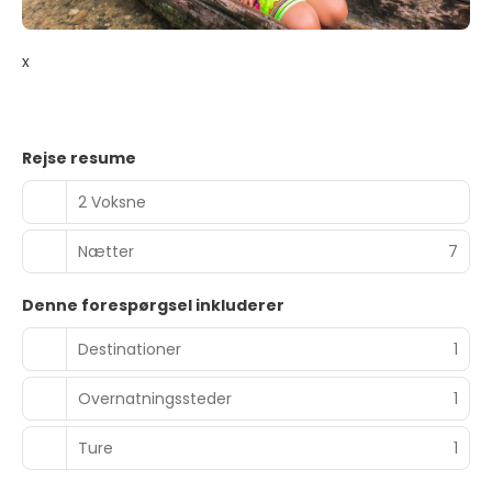
x
Rejse resume
2 Voksne
Nætter
7
Denne forespørgsel inkluderer
Destinationer
1
Overnatningssteder
1
Ture
1