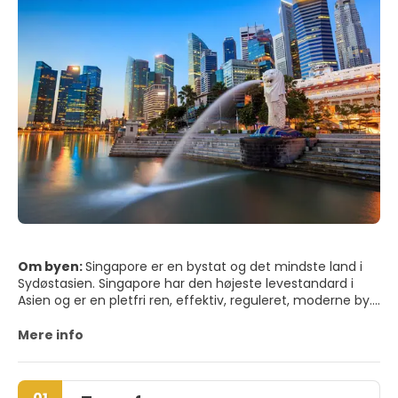
Om byen:
Singapore er en bystat og det mindste land i
Sydøstasien. Singapore har den højeste levestandard i
Asien og er en pletfri ren, effektiv, reguleret, moderne by.
Byen har en interessant blanding af gamle og nye
kulturer, der kombinerer skyskraberne i erhvervskvarteret
Mere info
med en meget interessant blanding af gamle kulturer i
nogle af dens distrikter.
Singapore er en af de grønneste byer, så meget at byen