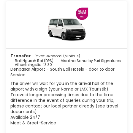
Legian-gaden er dejlig, ideel til at købe souvenirs eller en
kjole ved at prutte med de lokale; Stranden er meget
velegnet til surfing og den bedste at se det, da den er fuld
af surfere på alle tider!; Og solnedgangen er en
begivenhed, du ikke kan gå glip af. De lokale strømmer til
stranden i flokke, mange af dem ønsker at tage billeder
med dig, spille fodbold eller simpelthen bade; Og
spontane barer sættes op med friske øl og kasser som
lokal bar. Der er smukke solnedgange, der er harmløse.
Transfer
- Privat: økonomi (Minibus)
Selvfølgelig er livet for de lokale kortere end i andre dele
Bali Ngurah Rai (DPS)
Visakha Sanur by Puri Signatures
af øen, eller i hvert fald ikke så integreret, så glem at finde
Afhentningstid: 13:30
et dejligt marked eller et tempel på hvert hjørne.
Denpasar Airport - South Bali Hotels - door to door
Service
The driver will wait for you in the arrival hall of the
airport with a sign (your Name or LMX Touristik)
To avoid longer processing times due to the time
difference in the event of queries during your trip,
please contact our local partner directly (see travel
documents)
Available 24/7
Meet & Greet-Service