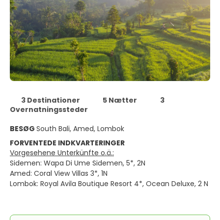
3 Destinationer
5 Nætter
3
Overnatningssteder
BESØG
South Bali, Amed, Lombok
FORVENTEDE INDKVARTERINGER
Vorgesehene Unterkünfte o.ä.:
Sidemen: Wapa Di Ume Sidemen, 5*, 2N
Amed: Coral View Villas 3*, 1N
Lombok: Royal Avila Boutique Resort 4*, Ocean Deluxe, 2 N