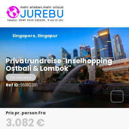
Singapore, Singapur
Privatrundreise "Inselhopping
Ostbali & Lombok"
Feriepakke
Ref ID:
55180391
pris pr. person Fra
3.082 €