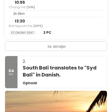
10:55
Changi Intl
(SIN)
2h 35m
13:30
Bali Ngurah Rai
(DPS)
2 PC
ECONOMY SEAT
Se detaljer
2.
South Bali translates to "Syd
04
Bali" in Danish.
apr.
Ophold