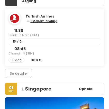
Afgang
Turkish Airlines
1 Mellemlanding
11:30
Frankfurt Main
(FRA)
15h 15m
08:45
Changi Intl
(SIN)
30 KG
+1 dag
Se detaljer
01
Singapore
Ophold
1.
apr.