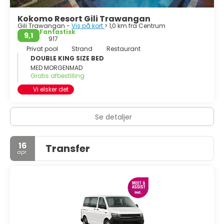
Kokomo Resort Gili Trawangan
Gili Trawangan -
Vis på kort
> 1,0 km fra Centrum
Fantastisk
9,1
917
Privat pool
Strand
Restaurant
DOUBLE KING SIZE BED
MED MORGENMAD
Gratis afbestilling
Vi elsker det
Se detaljer
16
Transfer
apr.