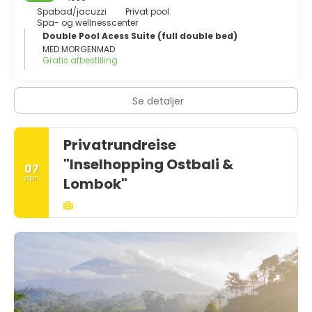
Spabad/jacuzzi
Privat pool
Spa- og wellnesscenter
Double Pool Acess Suite (full double bed)
MED MORGENMAD
Gratis afbestilling
Se detaljer
Privatrundreise
"Inselhopping Ostbali &
07
apr.
Lombok"