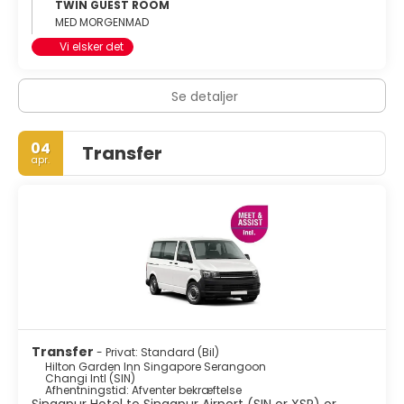
TWIN GUEST ROOM
MED MORGENMAD
Vi elsker det
Se detaljer
04
Transfer
apr.
Transfer
- Privat: Standard (Bil)
Hilton Garden Inn Singapore Serangoon
Changi Intl (SIN)
Afhentningstid: Afventer bekræftelse
Singapur Hotel to Singapur Airport (SIN or XSP) or