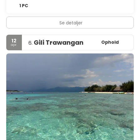
1 PC
Se detaljer
12
Gili Trawangan
Ophold
6.
apr.