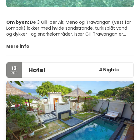
Om byen:
De 3 Gili-øer Air, Meno og Trawangan (vest for
Lombok) lokker med hvide sandstrande, turkisblåt vand
og dykker- og snorkelområder. Især Gili Trawangan er
veludviklet til turisme, dykkere, dagsture, backpackere og
"co-workers" deler strandene, resorts, restauranter, barer
Mere info
og chill-out steder. Ankomst fra Lombok lufthavn: transfer
til Gili Trawangan tager omkring 20 minutter (transfer er
mulig). Månederne april til november er den bedste
12
Hotel
rejsetid. I lavsæsonen er der roligere, havet kan være
4 Nights
apr.
uroligt og muligvis ikke egnet til svømning.