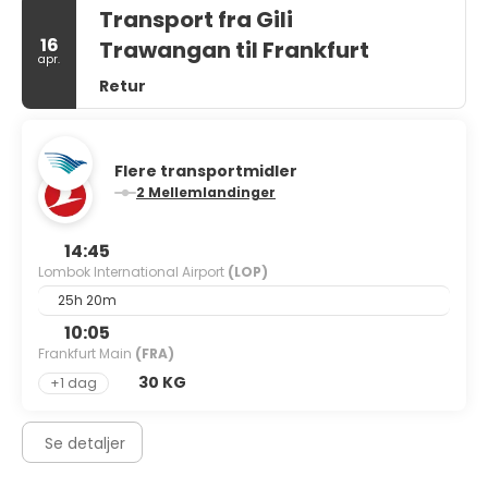
Transport fra Gili
16
Trawangan til Frankfurt
apr.
Retur
Flere transportmidler
2 Mellemlandinger
14:45
Lombok International Airport
(LOP)
25h 20m
10:05
Frankfurt Main
(FRA)
30 KG
+1 dag
Se detaljer