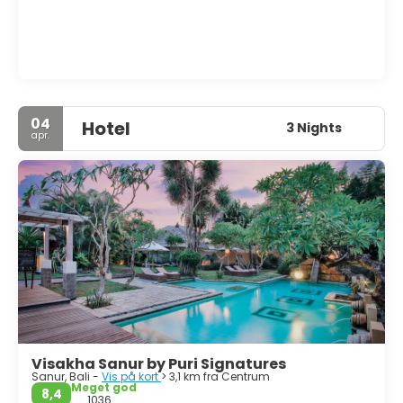
04
Hotel
3 Nights
apr.
Visakha Sanur by Puri Signatures
Sanur, Bali -
Vis på kort
> 3,1 km fra Centrum
Meget god
8,4
1036