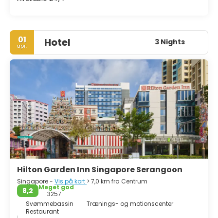
01
Hotel
3 Nights
apr.
Hilton Garden Inn Singapore Serangoon
Singapore -
Vis på kort
> 7,0 km fra Centrum
Meget god
8,2
3257
Svømmebassin
Trænings- og motionscenter
Restaurant