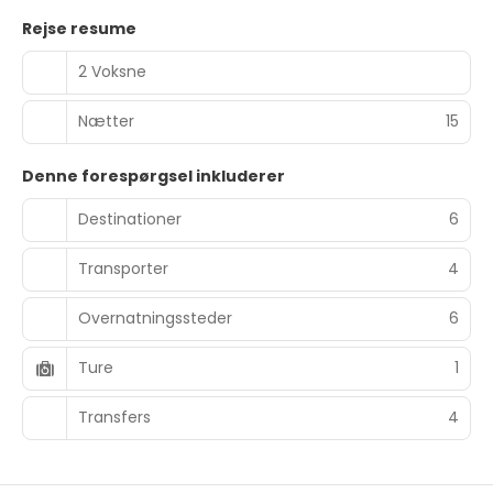
Rejse resume
2 Voksne
Nætter
15
Denne forespørgsel inkluderer
Destinationer
6
Transporter
4
Overnatningssteder
6
Ture
1
Transfers
4