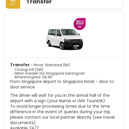
01
Transfer
er døbt Garden City. En af de vigtigste attraktioner er de
apr.
botaniske haver, som inkluderer den fantastiske
orkidéhave, der er smukt anlagt og har et stort udvalg af
orkideer. Merlion er sandsynligvis Singapores mest
berømte vartegn. Denne Merlion-struktur er placeret i
Merlion Park, som er beliggende i erhvervskvarteret. Der er
nogle fascinerende etniske områder som Little India, Arab
Street, Chinatown og Geylang. Disse områder er absolut
et besøg værd, hvis du vil opleve noget ægte
Singaporeansk kultur. Andre attraktioner inkluderer
verdensklasse museer, fantastiske farverige butikker,
Marina Bay og frodige parker. Udover shopping har
Transfer
- Privat: Standard (Bil)
Singapore fantastisk mad. Ved at være hjemsted for
Changi Intl (SIN)
forskellige etniske grupper har Singapore skabt en
Hilton Garden Inn Singapore Serangoon
Afhentningstid: 08:45
vidunderlig blanding af smagsoplevelser og teksturer i
From Singapore Airport to Singapore Hotel - door to
deres køkken.
door service
Singapore er en af de mest livlige og moderne byer i Asien
med et tropisk klima, med lækker mad, god shopping og
The driver will wait for you in the arrival hall of the
et pulserende natteliv, er det blevet en top destination i
airport with a sign (your Name or LMX Touristik)
sin egen ret.
To avoid longer processing times due to the time
difference in the event of queries during your trip,
please contact our local partner directly (see travel
documents)
Available 24/7