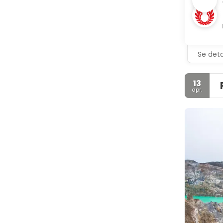
Se deta
13
apr.