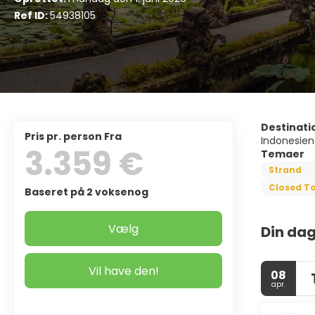
Ref ID:
54938105
Destinati
pris pr. person Fra
Indonesien
3.359 €
Temaer
Strand
Closed To
Baseret på 2 voksenog
Vælg
Din dag
Vil have den!
08
apr.