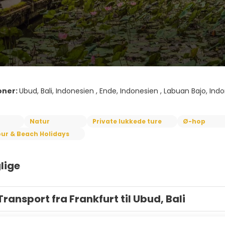
oner:
Ubud, Bali, Indonesien , Ende, Indonesien , Labuan Bajo, Indon
Natur
Private lukkede ture
Ø-hop
ur & Beach Holidays
lige
Transport fra Frankfurt til Ubud, Bali