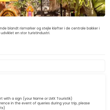
nde blandt rismarker og stejle kløfter i de centrale bakker i
iklet en stor turistindustri.
or besøgende at skelne byen selv fra de 13 landsbyer, der
t skov.
rport with a sign (your Name or LMX Touristik)
ence in the event of queries during your trip, please
ts)