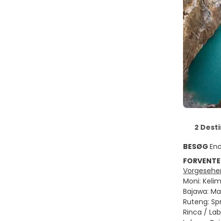
2 Dest
BESØG
End
FORVENTE
Vorgesehen
Moni: Kelim
Bajawa: Man
Ruteng: Spr
Rinca / La