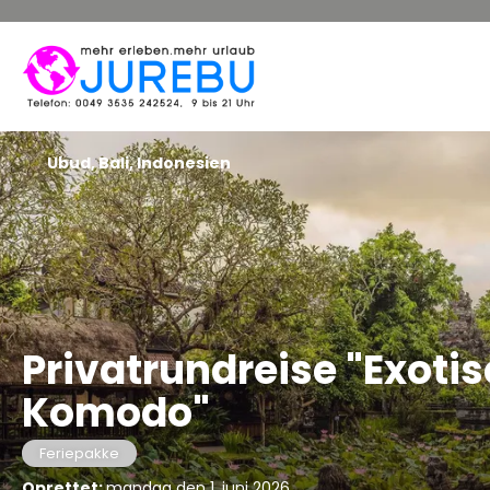
Ubud, Bali, Indonesien
Privatrundreise "Exotis
Komodo"
Feriepakke
Oprettet:
mandag den 1. juni 2026