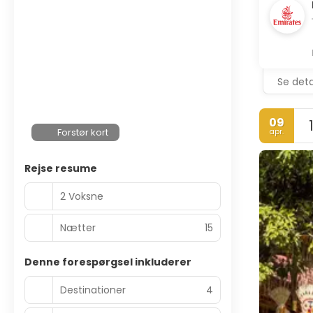
Se deta
09
Forstør kort
apr.
Rejse resume
2 Voksne
Nætter
15
Denne forespørgsel inkluderer
Destinationer
4