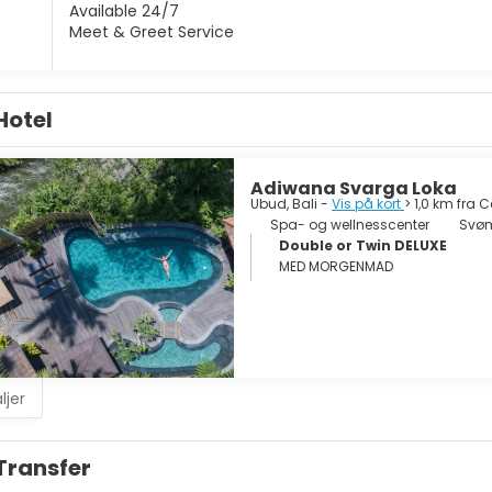
Available 24/7
Meet & Greet Service
Hotel
Adiwana Svarga Loka
Ubud, Bali -
Vis på kort
> 1,0 km fra 
Spa- og wellnesscenter
Svø
Double or Twin DELUXE
MED MORGENMAD
ljer
Transfer