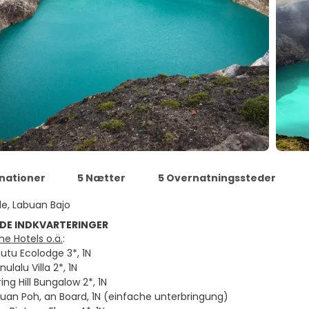
inationer
5 Nætter
5 Overnatningssteder
e, Labuan Bajo
DE INDKVARTERINGER
e Hotels o.ä.
:
utu Ecolodge 3*, 1N
ulalu Villa 2*, 1N
ing Hill Bungalow 2*, 1N
buan Poh, an Board, 1N (einfache unterbringung)