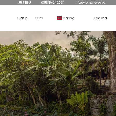
JUREBU
03535-242524
info@kombireise.eu
Hjælp
Euro
Dansk
Log ind