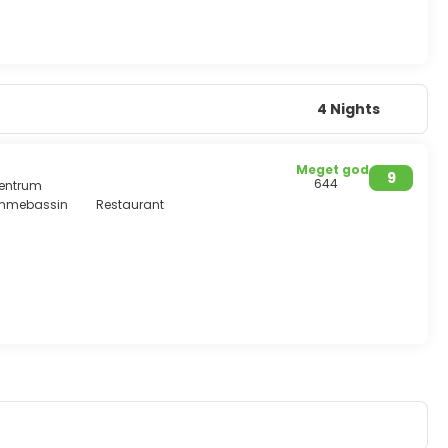
4 Nights
Meget god
9
644
Centrum
mmebassin
Restaurant