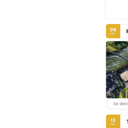
09
apr.
Se deta
13
apr.