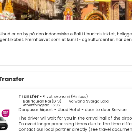
Ubud er en by på den indonesiske ø Bali i Ubud-distriktet, beligge
gentskabet. Fremhævet som et kunst- og kulturcenter, har den udv
n befolkning på omkring 30.000 mennesker. Det kan være svært f
n. Området omkring byen består af små gårde, rismarker og tæ
Transfer
Transfer
- Privat: økonomi (Minibus)
Bali Ngurah Rai (DPS)
Adiwana Svarga Loka
Afhentningstid: 16:35
Denpasar Airport - Ubud Hotel - door to door Service
The driver will wait for you in the arrival hall of the ai
To avoid longer processing times due to the time differ
contact our local partner directly (see travel documen