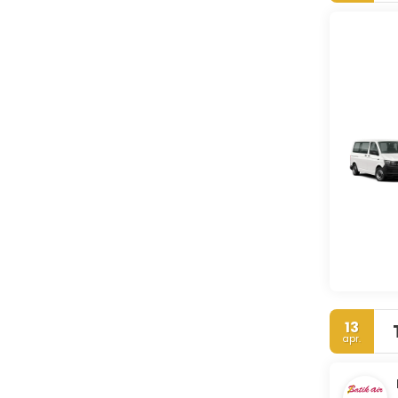
13
apr.