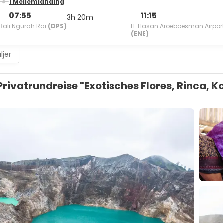
1 Mellemlanding
07:55
11:15
3h 20m
Bali Ngurah Rai
(DPS)
H. Hasan Aroeboesman Airpor
(ENE)
ljer
Privatrundreise "Exotisches Flores, Rinca, 