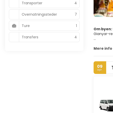
Transporter
4
Overnatningssteder
7
Ture
1
Om byen:
Gianyar-re
Transfers
4
Ubud har e
omgiver de
Mere info
09
apr.