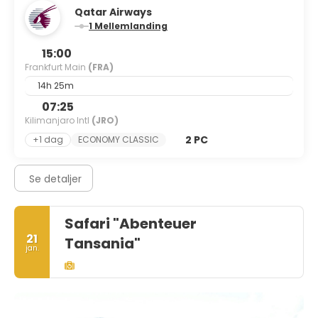
Qatar Airways
1 Mellemlanding
15:00
Frankfurt Main
(FRA)
14h 25m
07:25
Kilimanjaro Intl
(JRO)
2 PC
+1 dag
ECONOMY CLASSIC
Se detaljer
Safari "Abenteuer
21
Tansania"
jan.