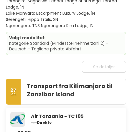
Tarangire: Sagnaiwe Tendet Lodge or Burunge Tented
Lodge, 1N
Lake Manyara: Escarpment Luxury Lodge, 1N
Serengeti: Hippo Trails, 2N
Ngorongoro: TNS Ngorongoro Rim Lodge; 1N
Valgt modalitet
Kategorie Standard (Mindestteilnehmerzahl 2) -
Deutsch - Tägliche private Abfahrt
Se detaljer
Transport fra Kilimanjaro til
27
Zanzibar Island
jan.
Air Tanzania - TC 105
Direkte