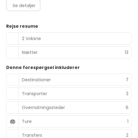
Se detaljer
Rejse resume
2 Voksne
Nætter
13
Denne forespørgsel inkluderer
Destinationer
7
Transporter
3
Overnatningssteder
6
Ture
1
Transfers
2