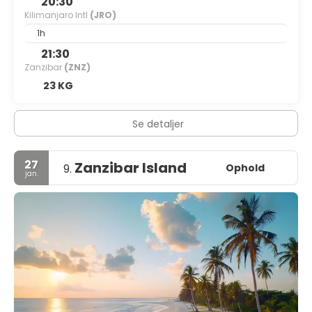
20:30
Kilimanjaro Intl
(JRO)
1h
21:30
Zanzibar
(ZNZ)
23 KG
Se detaljer
27
Zanzibar Island
Ophold
9.
jan.