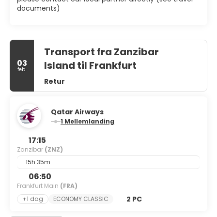
documents)
Transport fra Zanzibar
03
Island til Frankfurt
feb.
Retur
Qatar Airways
1 Mellemlanding
17:15
Zanzibar
(ZNZ)
15h 35m
06:50
Frankfurt Main
(FRA)
2 PC
+1 dag
ECONOMY CLASSIC