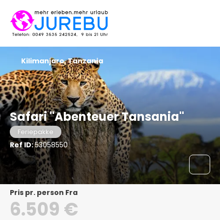
Kilimanjaro, Tanzania
Safari "Abenteuer Tansania"
Feriepakke
Ref ID:
53058550
pris pr. person Fra
6.509 €