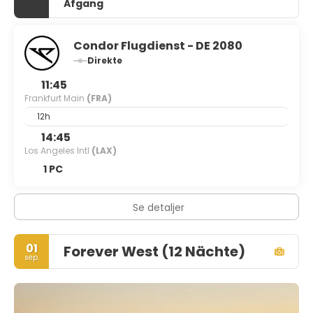
Afgang
Condor Flugdienst - DE 2080
Direkte
11:45
Frankfurt Main
(FRA)
12h
14:45
Los Angeles Intl
(LAX)
1 PC
Se detaljer
01
Forever West (12 Nächte)
sep.