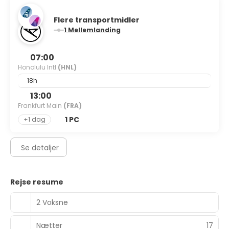
Flere transportmidler
1 Mellemlanding
07:00
Honolulu Intl
(HNL)
18h
13:00
Frankfurt Main
(FRA)
1 PC
+1 dag
Se detaljer
Rejse resume
2 Voksne
Nætter
17