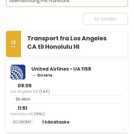
Übernachtung mit Frühstück
Se detaljer
Transport fra Los Angeles
13
CA til Honolulu HI
sep.
United Airlines - UA 1158
Direkte
09:05
Los Angeles Intl
(LAX)
5h 46m
11:51
Honolulu Intl
(HNL)
1 håndtaske
ECONOMY