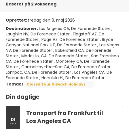
Baseret på 2 voksenog
Oprettet:
fredag den 8. maj 2026
Destinationer:
Los Angeles CA, De Forenede Stater ,
Laughlin NV, De Forenede Stater , Flagstaff AZ, De
Forenede Stater , Page AZ, De Forenede Stater , Bryce
Canyon National Park UT, De Forenede Stater , Las Vegas
NV, De Forenede Stater , Bakersfield CA, De Forenede
Stater , Modesto, CA, De Forenede Stater , San Francisco
CA, De Forenede Stater , Monterey CA, De Forenede
Stater , Carmel-by-the-Sea CA, De Forenede Stater ,
Lompoc, CA, De Forenede Stater , Los Angeles CA, De
Forenede Stater , Honolulu HI, De Forenede Stater
Temaer
Closed Tour & Beach Holidays
Din daglige
Transport fra Frankfurt til
01
Los Angeles CA
sep.