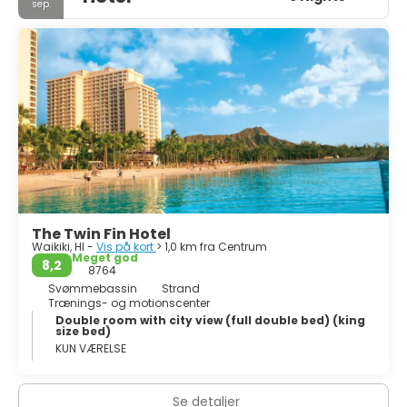
sep.
The Twin Fin Hotel
Waikiki, HI -
Vis på kort
> 1,0 km fra Centrum
Meget god
8,2
8764
Svømmebassin
Strand
Trænings- og motionscenter
Double room with city view (full double bed) (king
size bed)
KUN VÆRELSE
Se detaljer