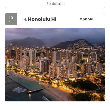
Se detaljer
13
Honolulu HI
Ophold
14.
sep.