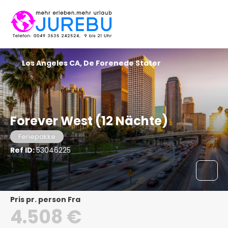
Los Angeles CA, De Forenede Stater
Forever West (12 Nächte)
Feriepakke
Ref ID:
53046225
pris pr. person Fra
4.508 €