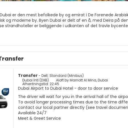
Dubai er den mest befolkede by og emirat i De Forenede Arabiske
sk og moderne by. Byen Dubai er delt af en å, med Deira på den e
se strandhoteller er beliggende i udkanten af det travle bycente
ller allerede nogle fantastiske arkitektoniske bygninger og har d
tastiske strande og luksuriøse indkøbscentre. Bastakiya-kvarteret
ubais fortid. Her finder du traditionelle emiratiske huse, travl
le Dubai bymur. En anden stor attraktion i Dubai er Jumeirah-m
Transfer
ligt eksempel på traditionel islamisk arkitektur.
 fremadskuende by i konstant udvikling, men har formået at bevare
e mest spændende steder i verden.
Transfer
- Delt: Standard (Minibus)
Dubai Intl (DXB)
Aloft by Marriott Al Mina, Dubai
Afhentningstid: 22:45
Dubai Airport to Dubai Hotel - door to door service
The driver will wait for you in the arrival hall of the ai
To avoid longer processing times due to the time differ
contact our local partner directly (see travel documen
Available 24/7
Meet & Greet Service