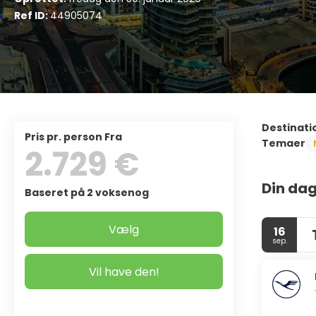
Ref ID:
44905074
Destinati
pris pr. person Fra
Temaer
2.729 €
Din dag
Baseret på 2 voksenog
Vælg
16
sep.
Vil have den!