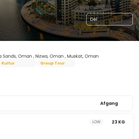
Del
ba Sands, Oman , Nizwa, Oman , Muskat, Oman
Kultur
Group Tour
Afgang
23 KG
LOW