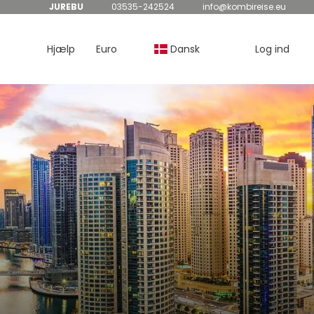
JUREBU
03535-242524
info@kombireise.eu
Hjælp
Euro
Dansk
Log ind