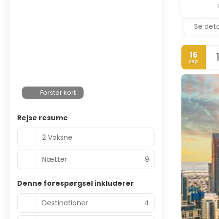
Se deta
16
sep.
Forstør kort
Rejse resume
2 Voksne
Nætter
9
Denne forespørgsel inkluderer
Destinationer
4