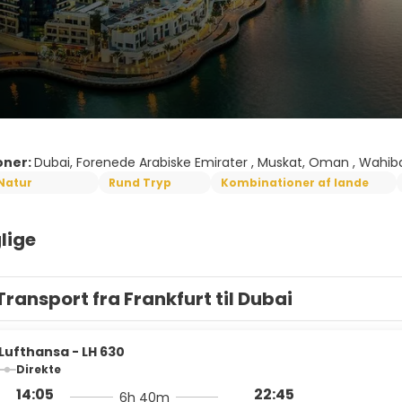
oner:
Dubai, Forenede Arabiske Emirater , Muskat, Oman , Wahi
Natur
Rund Tryp
Kombinationer af lande
lige
Transport fra Frankfurt til Dubai
Lufthansa - LH 630
Direkte
14:05
22:45
6h 40m