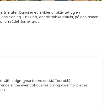
 Emirater. Dubai er et mylder af aktivitet og en
ne side og Bur Dubai, det historiske distrikt, på den anden.
r, i området Jumeirah.
et eneste 7-stjernede hotel i verden, den højeste bygning i
, i hjertet af Dubais gamle bydel, er stadig traditionelt og
e souks, museer, gallerier og det eneste tilbageværende stykke
oskeen, der, selvom den ligger uden for den gamle bydel, er
 sine traditioner og kultur. Så det er fair at sige, at Dubai
rport with a sign (your Name or LMX Touristik)
ence in the event of queries during your trip, please
ts)