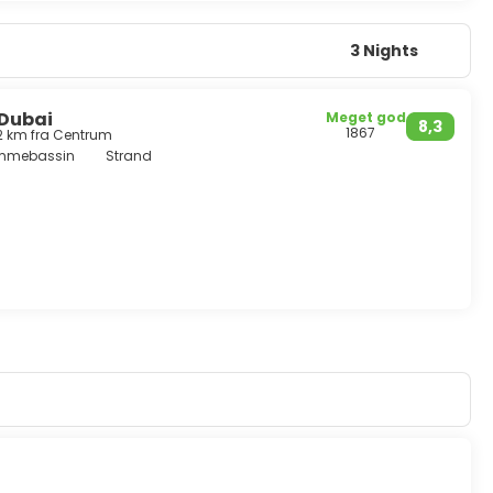
3 Nights
 Dubai
Meget god
8,3
1867
,2 km fra Centrum
mmebassin
Strand