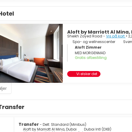
Hotel
Aloft by Marriott Al Mina,
Sheikh Zayed Road -
Vis på kort
> 2
Spa- og wellnesscenter
Svø
Aloft Zimmer
MED MORGENMAD
Gratis afbestilling
Vi elsker det
ljer
Transfer
Transfer
- Delt: Standard (Minibus)
Aloft by Marriott Al Mina, Dubai
Dubai Intl (DXB)