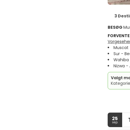
3 Dest
BESØG
Mus
FORVENTE
Vorgesehen
Muscat -
Sur - Be
Wahiba 
Nizwa - A
Valgt mo
Kategori
25
sep.