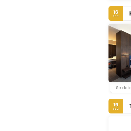
16
sep.
Se deta
19
sep.