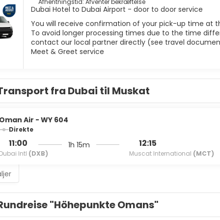
Afhentningstid: Afventer bekræftelse
Dubai Hotel to Dubai Airport - door to door service
You will receive confirmation of your pick-up time at t
To avoid longer processing times due to the time differ
contact our local partner directly (see travel documen
Meet & Greet service
Transport fra Dubai til Muskat
Oman Air - WY 604
Direkte
11:00
12:15
1h 15m
Dubai Intl
(DXB)
Muscat International
(MCT)
ljer
Rundreise "Höhepunkte Omans"