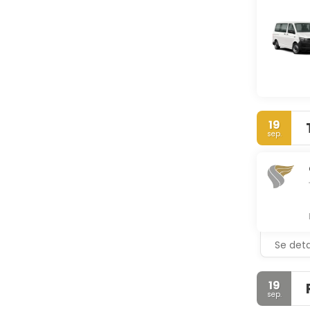
19
sep.
Se deta
19
sep.