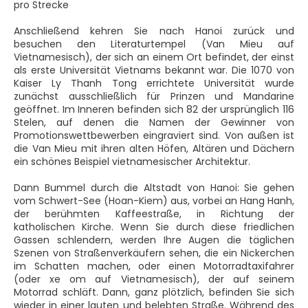
pro Strecke
Anschließend kehren Sie nach Hanoi zurück und
besuchen den Literaturtempel (Van Mieu auf
Vietnamesisch), der sich an einem Ort befindet, der einst
als erste Universität Vietnams bekannt war. Die 1070 von
Kaiser Ly Thanh Tong errichtete Universität wurde
zunächst ausschließlich für Prinzen und Mandarine
geöffnet. Im Inneren befinden sich 82 der ursprünglich 116
Stelen, auf denen die Namen der Gewinner von
Promotionswettbewerben eingraviert sind. Von außen ist
die Van Mieu mit ihren alten Höfen, Altären und Dächern
ein schönes Beispiel vietnamesischer Architektur.
Dann Bummel durch die Altstadt von Hanoi: Sie gehen
vom Schwert-See (Hoan-Kiem) aus, vorbei an Hang Hanh,
der berühmten Kaffeestraße, in Richtung der
katholischen Kirche. Wenn Sie durch diese friedlichen
Gassen schlendern, werden Ihre Augen die täglichen
Szenen von Straßenverkäufern sehen, die ein Nickerchen
im Schatten machen, oder einen Motorradtaxifahrer
(oder xe om auf Vietnamesisch), der auf seinem
Motorrad schläft. Dann, ganz plötzlich, befinden Sie sich
wieder in einer lauten und belebten Straße. Während des