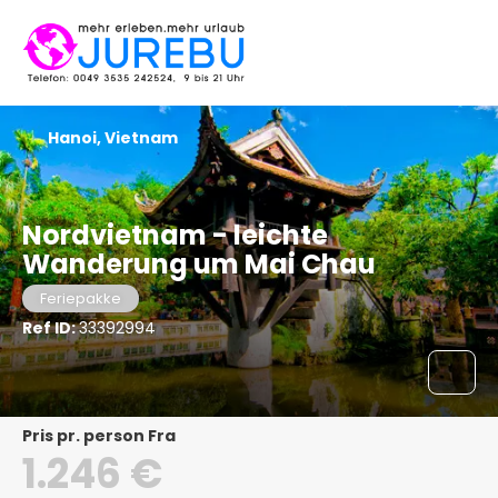
Hanoi, Vietnam
Nordvietnam - leichte
Wanderung um Mai Chau
Feriepakke
Ref ID:
33392994
pris pr. person Fra
1.246 €