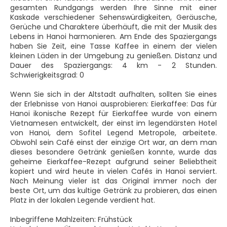
gesamten Rundgangs werden Ihre Sinne mit einer
Kaskade verschiedener Sehenswürdigkeiten, Geräusche,
Gerüche und Charaktere überhäuft, die mit der Musik des
Lebens in Hanoi harmonieren. Am Ende des Spaziergangs
haben Sie Zeit, eine Tasse Kaffee in einem der vielen
kleinen Läden in der Umgebung zu genießen. Distanz und
Dauer des Spaziergangs: 4 km - 2 Stunden.
Schwierigkeitsgrad: 0
Wenn Sie sich in der Altstadt aufhalten, sollten Sie eines
der Erlebnisse von Hanoi ausprobieren: Eierkaffee: Das für
Hanoi ikonische Rezept für Eierkaffee wurde von einem
Vietnamesen entwickelt, der einst im legendärsten Hotel
von Hanoi, dem Sofitel Legend Metropole, arbeitete.
Obwohl sein Café einst der einzige Ort war, an dem man
dieses besondere Getränk genießen konnte, wurde das
geheime Eierkaffee-Rezept aufgrund seiner Beliebtheit
kopiert und wird heute in vielen Cafés in Hanoi serviert.
Nach Meinung vieler ist das Original immer noch der
beste Ort, um das kultige Getränk zu probieren, das einen
Platz in der lokalen Legende verdient hat.
Inbegriffene Mahlzeiten: Frühstück