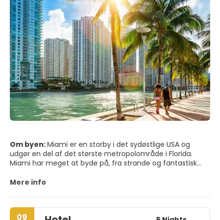
Om byen:
Miami er en storby i det sydøstlige USA og
udgør en del af det største metropolområde i Florida.
Miami har meget at byde på, fra strande og fantastisk
vejr til endeløse nætter med den bedste festscene i
verden. Miami forbliver et af verdens mest trendy og
Mere info
flotteste hotspots, med smukke strande, et imponerende
Art Deco-distrikt og shopping og spisning i verdensklasse. I
nærheden af byen Miami ligger Everglades National Park
09
Hotel
og Florida Keys. Miami Beach er ikke kun et sted for social
5 Nights