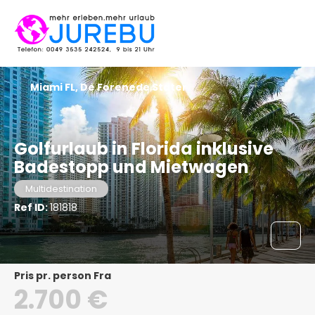
Miami FL, De Forenede Stater
Golfurlaub in Florida inklusive
Badestopp und Mietwagen
Multidestination
Ref ID:
181818
pris pr. person Fra
2.700 €