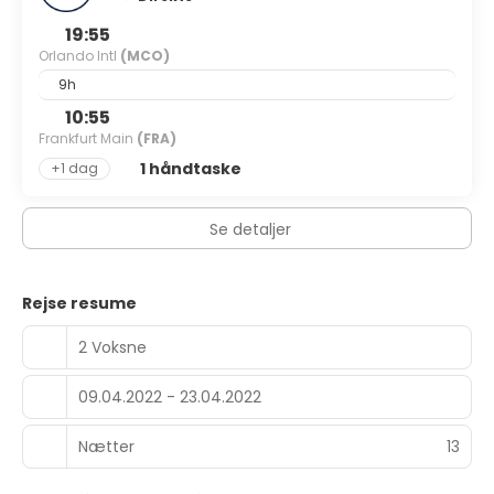
19:55
Orlando Intl
(MCO)
9h
10:55
Frankfurt Main
(FRA)
1 håndtaske
+1 dag
Se detaljer
Rejse resume
2 Voksne
09.04.2022 - 23.04.2022
Nætter
13