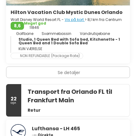
du ønsker. Downtown-området har flere barer og klubber
for enhver smag. Kort sagt er Orlando virkelig en meget
Hilton Vacation Club Mystic Dunes Orlando
cool by.
Walt Disney World Resort FL -
Vis på kort
> 8,1 km fra Centrum
Meget god
8,6
11846
Golfbane
Svømmebassin
Vandrutsjebane
Studio, 1 Queen Bed with Sofa bed, Kitchenette - 1
Queen Bed and 1 Double Sofa Bed
KUN VÆRELSE
NON REFUNDABLE (Package Rate)
Se detaljer
Transport fra Orlando FL til
22
Frankfurt Main
apr.
Retur
Lufthansa - LH 465
Direkte