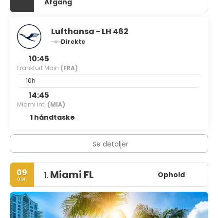
Afgang
Lufthansa - LH 462
Direkte
10:45
Frankfurt Main
(FRA)
10h
14:45
Miami Intl
(MIA)
1 håndtaske
Se detaljer
09
Miami FL
Ophold
1.
apr.