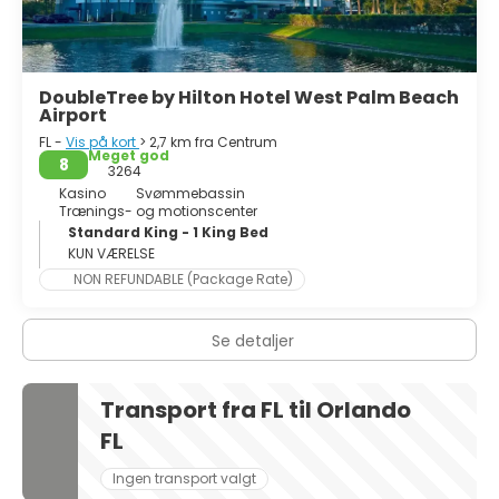
DoubleTree by Hilton Hotel West Palm Beach
Airport
FL -
Vis på kort
> 2,7 km fra Centrum
Meget god
8
3264
Kasino
Svømmebassin
Trænings- og motionscenter
Standard King - 1 King Bed
KUN VÆRELSE
NON REFUNDABLE (Package Rate)
Se detaljer
Transport fra FL til Orlando
FL
Ingen transport valgt