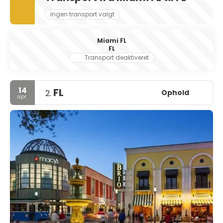
Ingen transport valgt
Miami FL
FL
Transport deaktiveret
14
FL
Ophold
2.
apr.