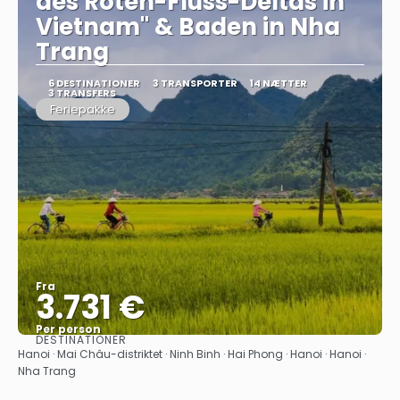
des Roten-Fluss-Deltas in
Vietnam" & Baden in Nha
Trang
6 DESTINATIONER
3 TRANSPORTER
14 NÆTTER
3 TRANSFERS
Feriepakke
Fra
3.731 €
Per person
DESTINATIONER
Se
Hanoi · Mai Châu-distriktet · Ninh Binh · Hai Phong · Hanoi · Hanoi ·
Nha Trang