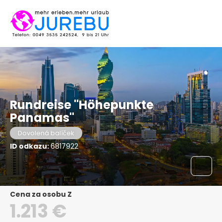
Rundreise "Höhepunkte
Panamas"
Dovolená balíček
ID odkazu:
6817922
Cena za osobu Z
1.213 €