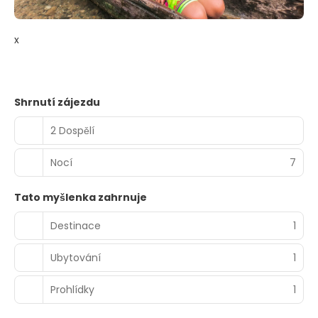
x
Shrnutí zájezdu
2 Dospělí
Nocí
7
Tato myšlenka zahrnuje
Destinace
1
Ubytování
1
Prohlídky
1