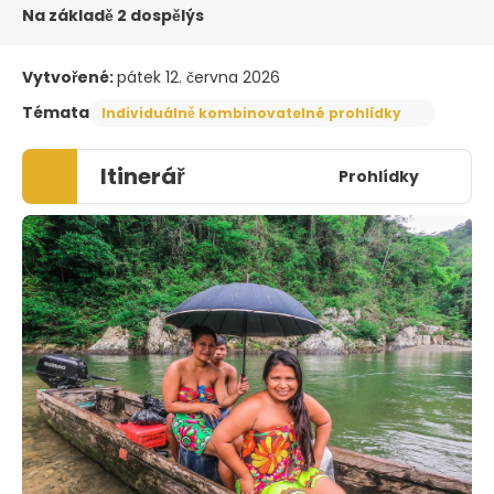
Na základě 2 dospělýs
Vytvořené:
pátek 12. června 2026
Témata
Individuálně kombinovatelné prohlídky
Itinerář
Prohlídky