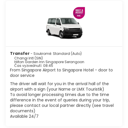
s orchidejemi, která je krásně upravená a má velkou
rozmanitost orchidejí. Nejspíše nejznámější památkou
Singapuru je Merlion. Tato struktura Merlion se nachází v
parku Merlion, který se nachází v centrálním obchodním
okrsku. Existují zde fascinující etnické oblasti, jako je Little
India, Arab Street, Čínská čtvrť a Geylang. Tyto oblasti jsou
rozhodně stojí za návštěvu, pokud chcete zažít skutečnou
singapurskou kulturu. Dalšími atrakcemi jsou muzea
světové třídy, nádherné barevné obchody, Marina Bay a
bujné parky. Kromě nakupování má Singapur skvělé jídlo.
Transfer
- Soukromé: Standard (Auto)
Díky tomu, že je domovem různých etnických skupin,
Changi Intl (SIN)
Singapur vytvořil úžasnou směs chutí a textur ve své
Hilton Garden Inn Singapore Serangoon
Čas vyzvednutí: 08:45
kuchyni.
From Singapore Airport to Singapore Hotel - door to
Singapur je jedním z nejživějších a nejmodernějších měst
door service
v Asii s tropickým klimatem, s lahodným jídlem, dobrým
nakupováním a živým nočním životem se stal jedním z
The driver will wait for you in the arrival hall of the
nejlepších cílů na světě.
airport with a sign (your Name or LMX Touristik)
To avoid longer processing times due to the time
difference in the event of queries during your trip,
please contact our local partner directly (see travel
documents)
Available 24/7