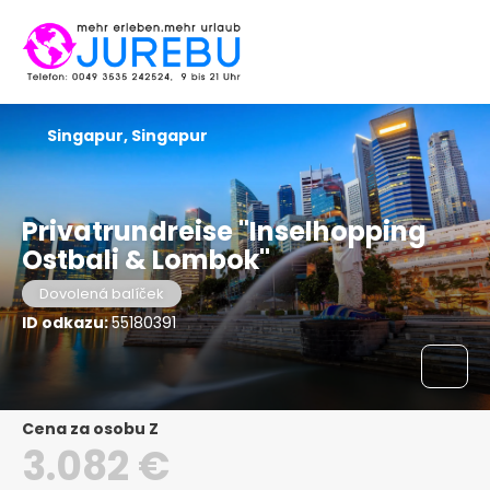
Singapur, Singapur
Privatrundreise "Inselhopping
Ostbali & Lombok"
Dovolená balíček
ID odkazu:
55180391
Cena za osobu Z
3.082 €