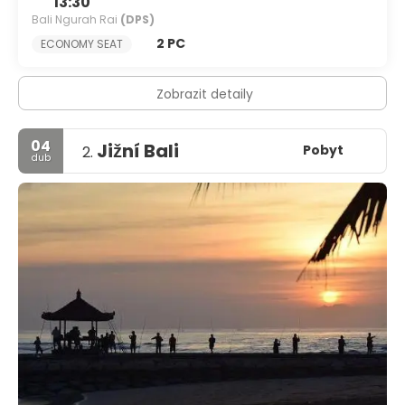
13:30
Bali Ngurah Rai
(DPS)
2 PC
ECONOMY SEAT
Zobrazit detaily
04
Jižní Bali
Pobyt
2.
dub