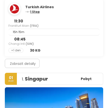
Turkish Airlines
1 Stop
11:30
Frankfurt Main
(FRA)
15h 15m
08:45
Changi Intl
(SIN)
30 KG
+1 den
Zobrazit detaily
01
Singapur
Pobyt
1.
dub