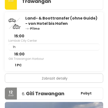
Trawangan
dub
Land- & Boottransfer (ohne Guide)
- von Hotel bis Hafen
Přímo
15:00
Lombok City Center
1h
16:00
Gili Trawangan Harbour
1 PC
Zobrazit detaily
12
Gili Trawangan
Pobyt
6.
dub