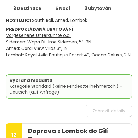
3 Destinace
5 Nocí
3 Ubytování
HOSTUJÍCÍ
South Bali, Amed, Lombok
PŘEDPOKLÁDANÁ UBYTOVÁNÍ
Vorgesehene Unterkünfte o.ä.:
Sidemen: Wapa Di Ume Sidemen, 5*, 2N
Amed: Coral View Villas 3*, 1N
Lombok: Royal Avila Boutique Resort 4*, Ocean Deluxe, 2 N
Vybraná modalita
Kategorie Standard (keine Mindestteilnehmerzahl) -
Deutsch (auf Anfrage)
Zobrazit detaily
Doprava z Lombok do Gili
12