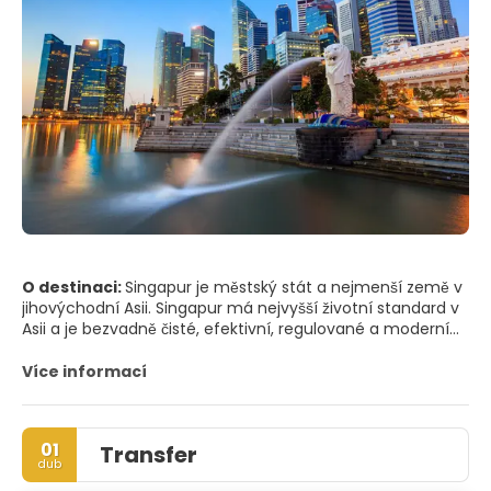
O destinaci:
Singapur je městský stát a nejmenší země v
jihovýchodní Asii. Singapur má nejvyšší životní standard v
Asii a je bezvadně čisté, efektivní, regulované a moderní
město. Město má zajímavou směsici starých a nových
kultur, která kombinuje mrakodrapy obchodního okrsku s
Více informací
velmi zajímavou směsicí starodávných kultur v některých
jeho čtvrtích.
Singapur je jedním z nejzelenějších měst, takže je
01
Transfer
označován jako Zahrada města. Jednou z hlavních atrakcí
dub
jsou botanické zahrady, které zahrnují nádhernou zahradu