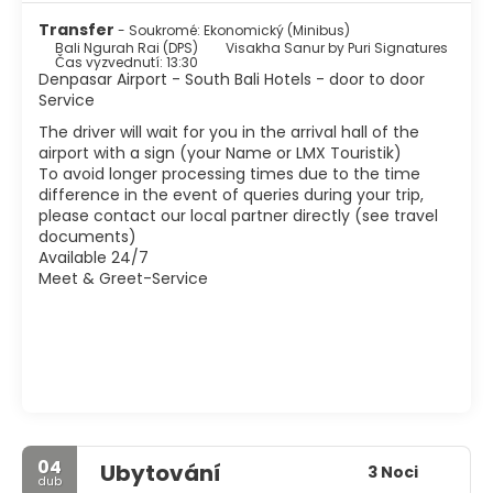
lidí je kratší než v jiných částech ostrova, nebo alespoň
Transfer
- Soukromé: Ekonomický (Minibus)
není tak integrovaný, takže zapomeňte na to, že najdete
Bali Ngurah Rai (DPS)
Visakha Sanur by Puri Signatures
pěkný trh nebo chrám na každém rohu.
Čas vyzvednutí: 13:30
Denpasar Airport - South Bali Hotels - door to door
Service
The driver will wait for you in the arrival hall of the
airport with a sign (your Name or LMX Touristik)
To avoid longer processing times due to the time
difference in the event of queries during your trip,
please contact our local partner directly (see travel
documents)
Available 24/7
Meet & Greet-Service
04
Ubytování
3 Noci
dub