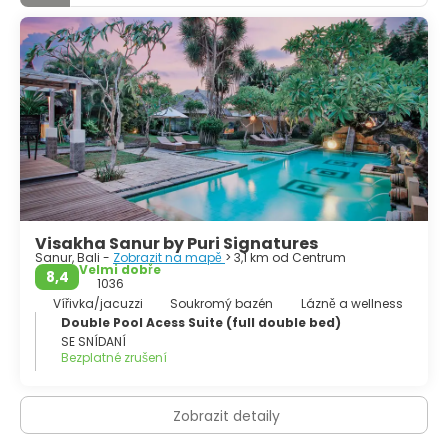
Visakha Sanur by Puri Signatures
Sanur, Bali -
Zobrazit na mapě
> 3,1 km od Centrum
Velmi dobře
8,4
1036
Vířivka/jacuzzi
Soukromý bazén
Lázně a wellness
Double Pool Acess Suite (full double bed)
SE SNÍDANÍ
Bezplatné zrušení
Zobrazit detaily