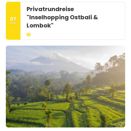
Privatrundreise
"Inselhopping Ostbali &
07
dub
Lombok"