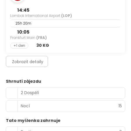
14:45
Lombok International Airport
(LOP)
25h 20m
10:05
Frankfurt Main
(FRA)
30 KG
+1 den
Zobrazit detaily
Shrnutí zájezdu
2 Dospělí
Nocí
15
Tato myšlenka zahrnuje