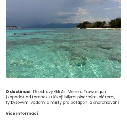
O destinaci:
Tři ostrovy Gili Air, Meno a Trawangan
(západně od Lomboku) lákají bílými písečnými plážemi,
tyrkysovými vodami a místy pro potápění a šnorchlování.
Zejména Gili Trawangan je dobře rozvinutý pro turismus,
potápěči, jednodenní výletníci, baťůžkáři a
Více informací
"spolupracovníci" sdílejí pláže, resorty, restaurace, bary a
místa k odpočinku. Příjezd z letiště Lombok: transfer na Gili