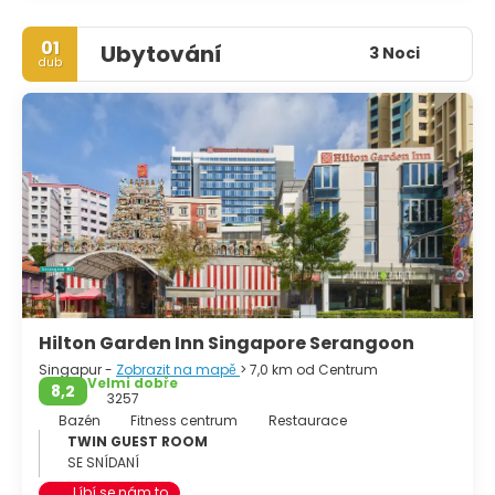
01
Ubytování
3 Noci
dub
Hilton Garden Inn Singapore Serangoon
Singapur -
Zobrazit na mapě
> 7,0 km od Centrum
Velmi dobře
8,2
3257
Bazén
Fitness centrum
Restaurace
TWIN GUEST ROOM
SE SNÍDANÍ
Líbí se nám to