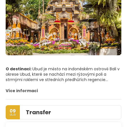
O destinaci:
Ubud je město na indonéském ostrově Bali v
okrese Ubud, které se nachází mezi rýžovými poli a
strmými roklemi ve středních předhůřích regencie
Gianyar. Je propagován jako centrum umění a kultury a
vyvinul se zde velký turistický průmysl.
Více informací
Ubud má populaci přibližně 30 000 lidí. Pro návštěvníky
může být obtížné odlišit samotné město od 13 vesnic,
09
Transfer
které ho obklopují. Oblast kolem města je tvořena malými
dub
farmami, rýžovými poli a hustým lesem.