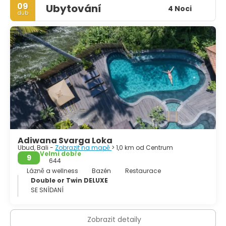
09
Ubytování
4 Noci
dub
Adiwana Svarga Loka
Ubud, Bali -
Zobrazit na mapě
> 1,0 km od Centrum
Velmi dobře
9
644
Lázně a wellness
Bazén
Restaurace
Double or Twin DELUXE
SE SNÍDANÍ
Zobrazit detaily