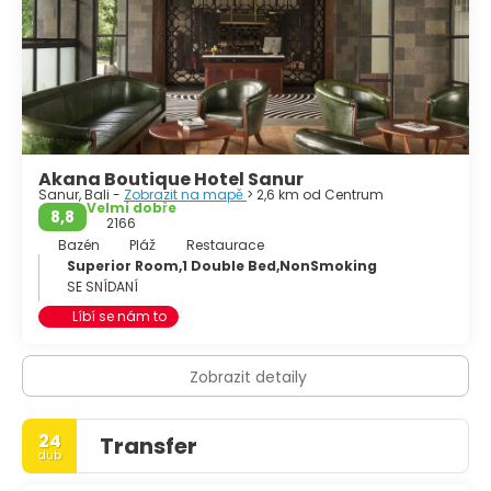
Akana Boutique Hotel Sanur
Sanur, Bali -
Zobrazit na mapě
> 2,6 km od Centrum
Velmi dobře
8,8
2166
Bazén
Pláž
Restaurace
Superior Room,1 Double Bed,NonSmoking
SE SNÍDANÍ
Líbí se nám to
Zobrazit detaily
24
Transfer
dub