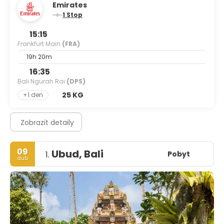
Emirates
1 Stop
15:15
Frankfurt Main
(FRA)
19h 20m
16:35
Bali Ngurah Rai
(DPS)
25 KG
+1 den
Zobrazit detaily
09
Ubud, Bali
Pobyt
1.
dub