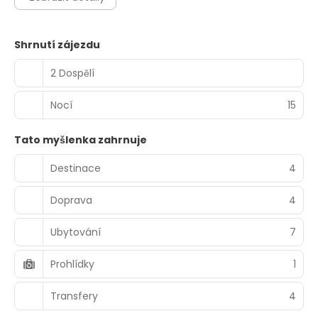
Shrnutí zájezdu
2 Dospělí
Nocí
15
Tato myšlenka zahrnuje
Destinace
4
Doprava
4
Ubytování
7
Prohlídky
1
Transfery
4