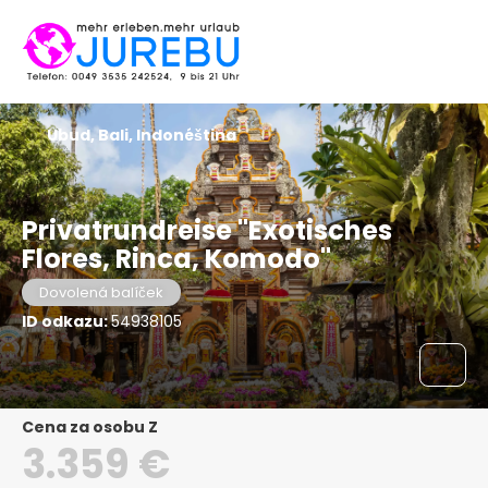
Ubud, Bali, Indonéština
Privatrundreise "Exotisches
Flores, Rinca, Komodo"
Dovolená balíček
ID odkazu:
54938105
Cena za osobu Z
3.359 €