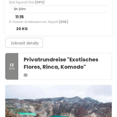
Bali Ngurah Rai
(DPS)
3h 20m
11:15
H. Hasan Aroeboesman Airport
(ENE)
20 KG
Zobrazit detaily
Privatrundreise "Exotisches
13
Flores, Rinca, Komodo"
dub