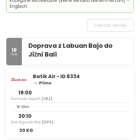
Kategorie Mittelklasse (keine Mindestteilnehmerzahl) -
Englisch
Zobrazit detaily
Doprava z Labuan Bajo do
18
Jižní Bali
dub
Batik Air - ID 6334
Přímo
19:00
Komodo Airport
(LBJ)
1h 10m
20:10
Bali Ngurah Rai
(DPS)
20 KG