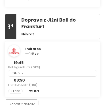
Doprava z Jižní Bali do
24
Frankfurt
dub
Návrat
Emirates
1 Stop
19:45
Bali Ngurah Rai
(DPS)
19h 5m
08:50
Frankfurt Main
(FRA)
25 KG
+1 den
Zobrazit detaily