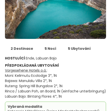
2 Destinace
5 Nocí
5 Ubytování
HOSTUJÍCÍ
Ende, Labuan Bajo
PŘEDPOKLÁDANÁ UBYTOVÁNÍ
Vorgesehene Hotels o.ä.
:
Moni: Kelimutu Ecolodge 3*, 1N
Bajawa: Manulalu Villa 2*, 1N
Ruteng: Spring Hill Bungalow 2*, 1N
Rinca / Labuan Poh, an Board, 1N (einfache unterbringung)
Labuan Bajo: Bintang Flores 4*, 1N
Vybraná modalita