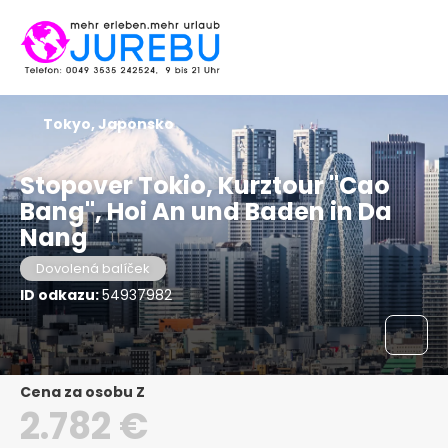
Tokyo, Japonsko
Stopover Tokio, Kurztour "Cao
Bang", Hoi An und Baden in Da
Nang
Dovolená balíček
ID odkazu:
54937982
Cena za osobu Z
2.782 €