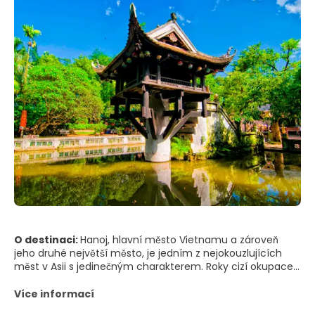
O destinaci:
Hanoj, hlavní město Vietnamu a zároveň
jeho druhé největší město, je jedním z nejokouzlujících
měst v Asii s jedinečným charakterem. Roky cizí okupace
zanechaly na tomto městě svou stopu, jak je vidět v
zajímavých muzeích, historických budovách, pagodách,
Více informací
mauzoleu a vlastní francouzské čtvrti, které městu