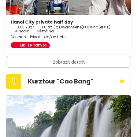
Hanoi City private half day
10.03.2027
1 Ulaz
(
2 Erwachsene(r) 0 Kind(er): 1
)
4 hodin
Němčina
Deutsch - Privat - ab/an Hotel
Líbí se nám to
Zobrazit detaily
11
Kurztour "Cao Bang"
bře