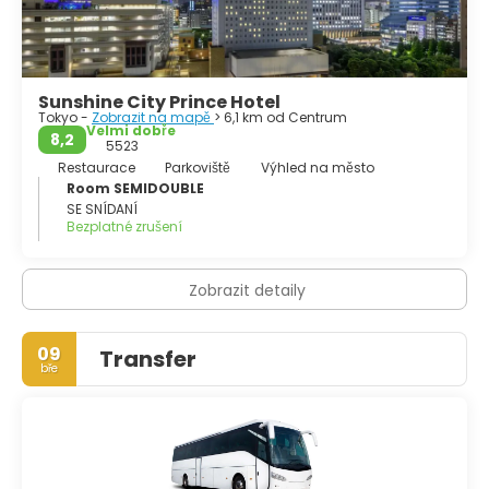
Sunshine City Prince Hotel
Tokyo -
Zobrazit na mapě
> 6,1 km od Centrum
Velmi dobře
8,2
5523
Restaurace
Parkoviště
Výhled na město
Room SEMIDOUBLE
SE SNÍDANÍ
Bezplatné zrušení
Zobrazit detaily
09
Transfer
bře