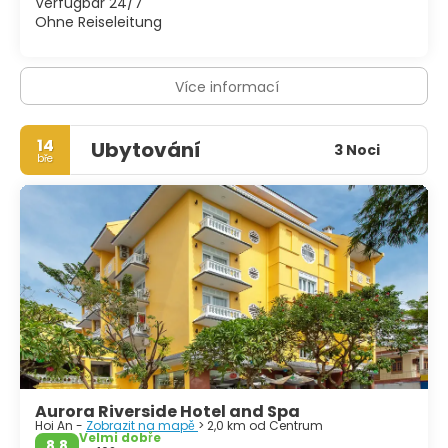
Verfügbar 24/7
Ohne Reiseleitung
Více informací
14
Ubytování
3 Noci
bře
Aurora Riverside Hotel and Spa
Hoi An -
Zobrazit na mapě
> 2,0 km od Centrum
Velmi dobře
8,8