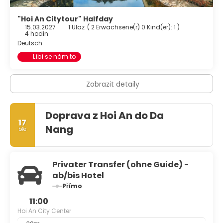
"Hoi An Citytour" Halfday
15.03.2027
1 Ulaz
(
2 Erwachsene(r) 0 Kind(er): 1
)
4 hodin
Deutsch
Líbí se nám to
Zobrazit detaily
Doprava z Hoi An do Da
17
Nang
bře
Privater Transfer (ohne Guide) -
ab/bis Hotel
Přímo
11:00
Hoi An City Center