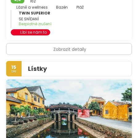
162
Lázně a wellness
Bazén
Pláž
TWIN SUPERIOR
SE SNÍDANÍ
Bezplatné zrušení
Líbí se nám to
Zobrazit detaily
15
Lístky
bře