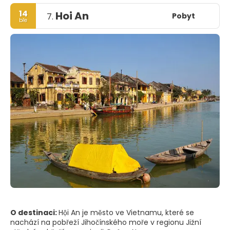
14
Hoi An
Pobyt
7.
bře
O destinaci:
Hội An je město ve Vietnamu, které se
nachází na pobřeží Jihočínského moře v regionu Jižní