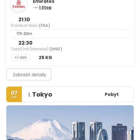
Emirates
1 Stop
21:10
Frankfurt Main
(FRA)
17h 20m
22:30
Tokyo Intl (Haneda)
(HND)
25 KG
+1 den
Zobrazit detaily
07
Tokyo
Pobyt
1.
bře