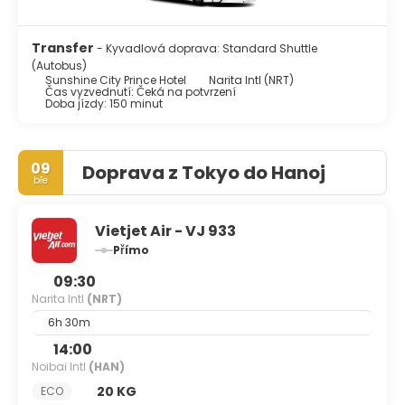
Transfer
- Kyvadlová doprava: Standard Shuttle
(Autobus)
Sunshine City Prince Hotel
Narita Intl (NRT)
Čas vyzvednutí: Čeká na potvrzení
Doba jízdy: 150 minut
09
Doprava z Tokyo do Hanoj
bře
Vietjet Air - VJ 933
Přímo
09:30
Narita Intl
(NRT)
6h 30m
14:00
Noibai Intl
(HAN)
20 KG
ECO