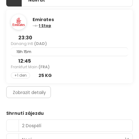
Návrat
Emirates
1 Stop
23:30
Danang Intl
(DAD)
19h 15m
12:45
Frankfurt Main
(FRA)
25 KG
+1 den
Zobrazit detaily
Shrnutí zájezdu
2 Dospělí