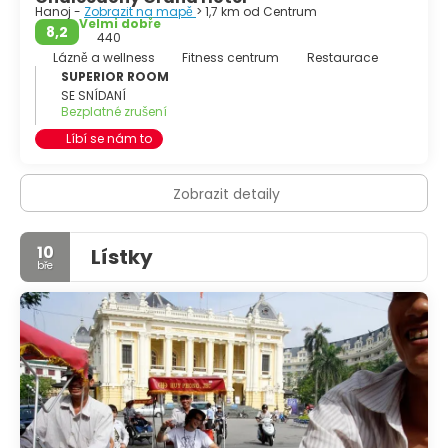
Hanoj -
Zobrazit na mapě
> 1,7 km od Centrum
Velmi dobře
8,2
440
Lázně a wellness
Fitness centrum
Restaurace
SUPERIOR ROOM
SE SNÍDANÍ
Bezplatné zrušení
Líbí se nám to
Zobrazit detaily
10
Lístky
bře