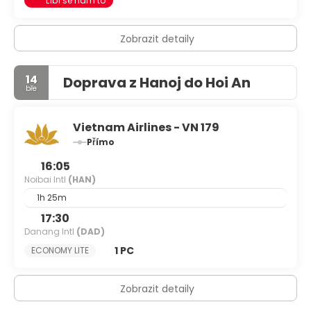
Líbí se nám to
Zobrazit detaily
14
Doprava z Hanoj do Hoi An
bře
Vietnam Airlines - VN 179
Přímo
16:05
Noibai Intl
(HAN)
1h 25m
17:30
Danang Intl
(DAD)
1 PC
ECONOMY LITE
Zobrazit detaily