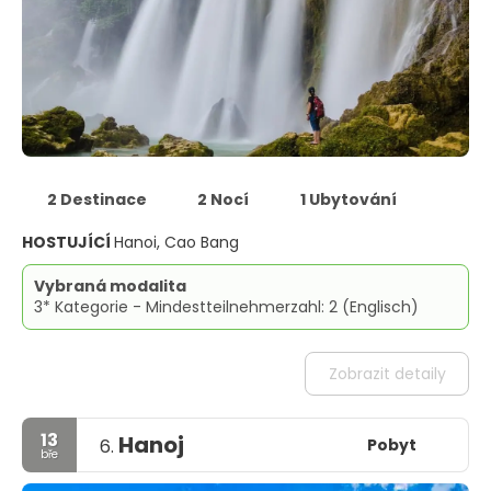
2 Destinace
2 Nocí
1 Ubytování
HOSTUJÍCÍ
Hanoi, Cao Bang
Vybraná modalita
3* Kategorie - Mindestteilnehmerzahl: 2 (Englisch)
Zobrazit detaily
13
Hanoj
Pobyt
6.
bře