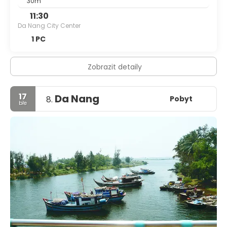
30m
11:30
Da Nang City Center
1 PC
Zobrazit detaily
17
Da Nang
Pobyt
8.
bře