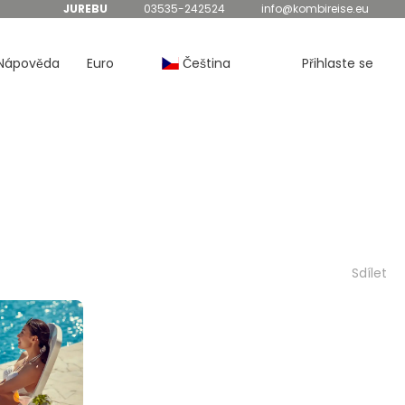
JUREBU
03535-242524
info@kombireise.eu
Nápověda
Euro
Čeština
Přihlaste se
Sdílet