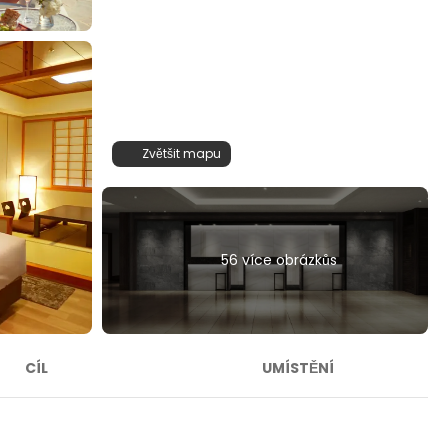
Zvětšit mapu
56 více obrázkůs
CÍL
UMÍSTĚNÍ