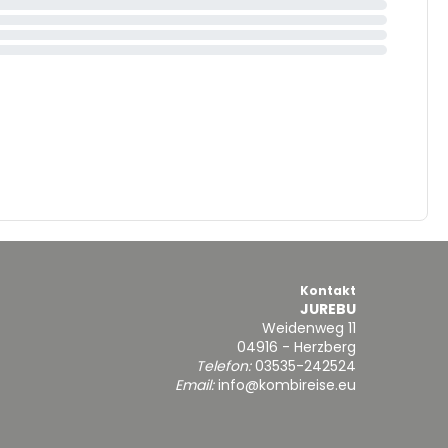
Kontakt
JUREBU
Weidenweg 11
04916 - Herzberg
Telefon:
03535-242524
Email:
info@kombireise.eu