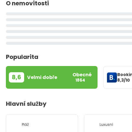
O nemovitosti
Popularita
Obecné
Booki
8,6
Velmi dobře
8,3/10
1864
Hlavní služby
Pláž
Luxusní