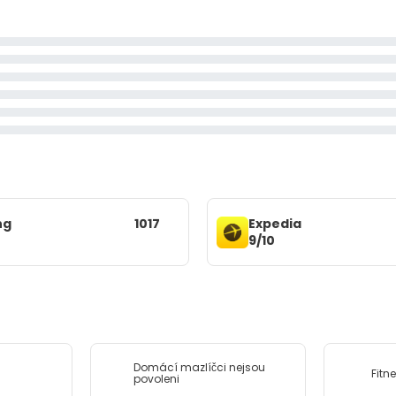
ng
1017
Expedia
9/10
Domácí mazlíčci nejsou
Fitn
povoleni