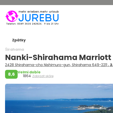
Zpátky
Širahama
Nanki-Shirahama Marriott
2428 Shirahama-cho Nishimuro-gun, Shirahama 649-2211
, 
Velmi dobře
8,6
1864
Zobrazit skóre