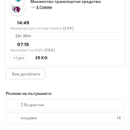
Множество транспортни средства
2 Спирки
14:45
Международно летище Ломбок
(LOP)
22ч. 30m
07:15
Франкфурт на Майн
(FRA)
25 KG
+1 ден
Виж детайлите
Резюме на пътуването
2 Възрастни
нощувки
14