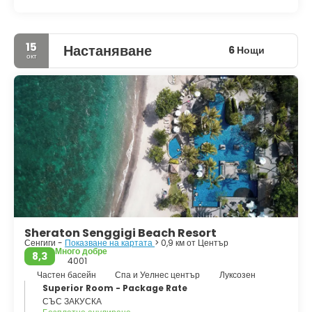
15
Настаняване
6 Нощи
окт
Sheraton Senggigi Beach Resort
Сенгиги -
Показване на картата
> 0,9 км от Център
Много добре
8,3
4001
Частен басейн
Спа и Уелнес център
Луксозен
Superior Room - Package Rate
СЪС ЗАКУСКА