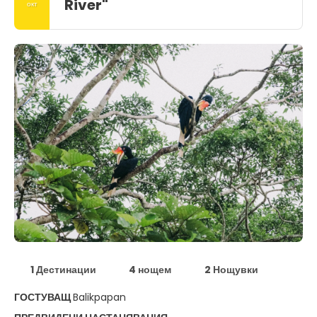
River"
окт
1 Дестинации
4 нощем
2 Нощувки
ГОСТУВАЩ
Balikpapan