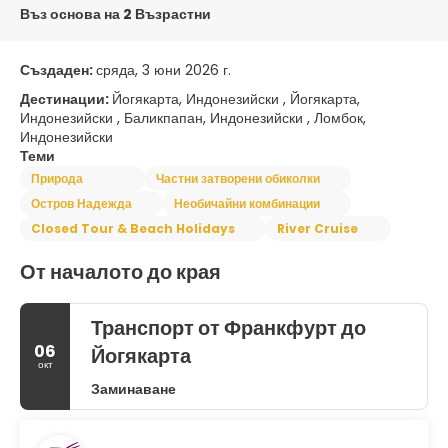
Въз основа на 2 Възрастни
Създаден:
сряда, 3 юни 2026 г.
Дестинации:
Йогякарта, Индонезийски , Йогякарта,
Индонезийски , Баликпапан, Индонезийски , Ломбок,
Индонезийски
Теми
Природа
Частни затворени обиколки
Остров Надежда
Необичайни комбинации
Closed Tour & Beach Holidays
River Cruise
От началото до края
Транспорт от Франкфурт до
06
Йогякарта
окт
Заминаване