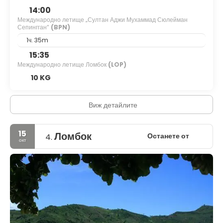
14:00
Международно летище „Султан Аджи Мухаммад Сюлейман
Сепингган“
(BPN)
1ч. 35m
15:35
Международно летище Ломбок
(LOP)
10 KG
Виж детайлите
15
Ломбок
Останете от
4.
окт