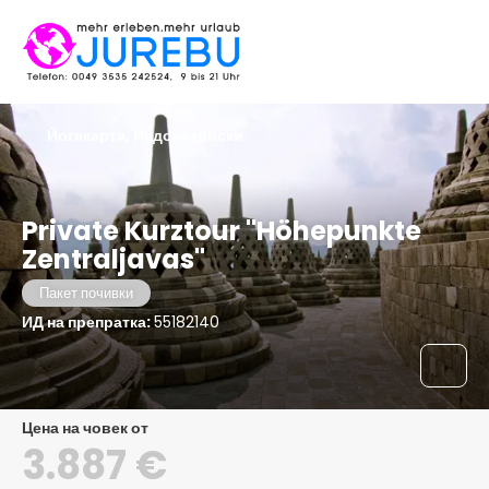
Йогякарта, Индонезийски
Private Kurztour "Höhepunkte
Zentraljavas"
Пакет почивки
ИД на препратка:
55182140
цена на човек от
3.887 €