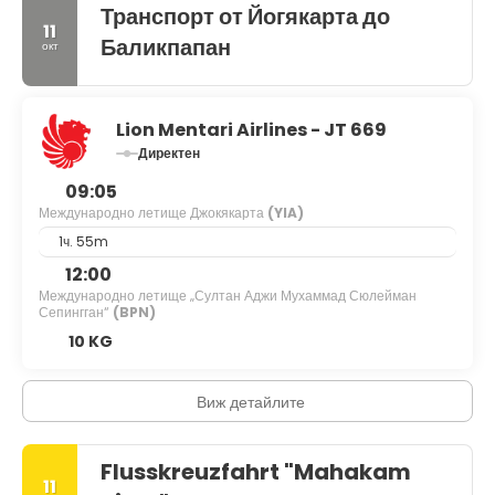
Транспорт от Йогякарта до
11
Баликпапан
окт
Lion Mentari Airlines - JT 669
Директен
09:05
Международно летище Джокякарта
(YIA)
1ч. 55m
12:00
Международно летище „Султан Аджи Мухаммад Сюлейман
Сепингган“
(BPN)
10 KG
Виж детайлите
Flusskreuzfahrt "Mahakam
11