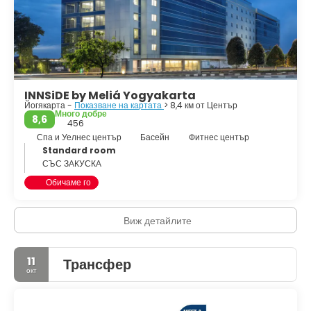
Матарам, Panembahan Senopati, също се намира на това
място. В момента е най-известна като ""сребърното село"".
• Имогири, югозападно от града. Гробище на кралските
семейства на Йогякарта и Суракарта.
• Котабару.
INNSiDE by Meliá Yogyakarta
Йогякарта -
Показване на картата
> 8,4 км от Център
Много добре
8,6
456
Спа и Уелнес център
Басейн
Фитнес център
Standard room
СЪС ЗАКУСКА
Обичаме го
Виж детайлите
11
Трансфер
окт