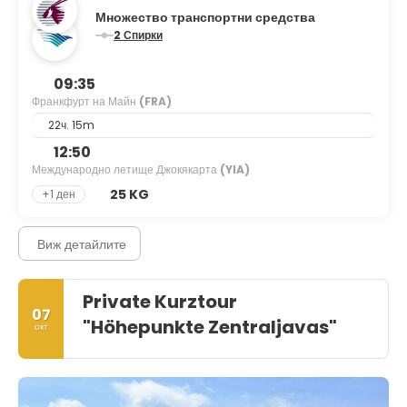
Множество транспортни средства
2 Спирки
09:35
Франкфурт на Майн
(FRA)
22ч. 15m
12:50
Международно летище Джокякарта
(YIA)
25 KG
+1 ден
Виж детайлите
Private Kurztour
07
"Höhepunkte Zentraljavas"
окт