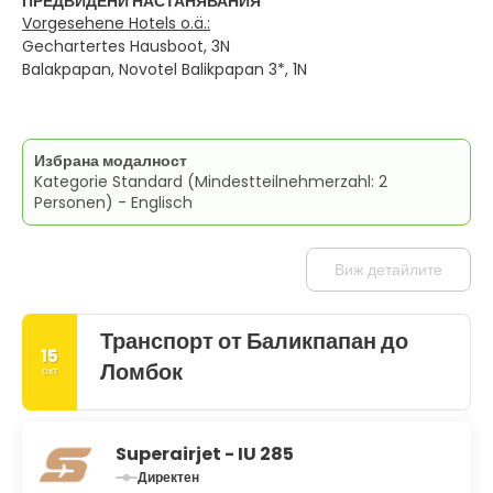
ПРЕДВИДЕНИ НАСТАНЯВАНИЯ
Vorgesehene Hotels o.ä.:
Gechartertes Hausboot, 3N
Balakpapan, Novotel Balikpapan 3*, 1N
Избрана модалност
Kategorie Standard (Mindestteilnehmerzahl: 2
Personen) - Englisch
Виж детайлите
Транспорт от Баликпапан до
15
Ломбок
окт
Superairjet - IU 285
Директен