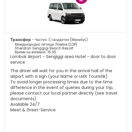
стил. Популярна дестинация за екскурзии са 3-те острова
Гили с техните бели плажове. Месеците от април до ноември
са най-доброто време за пътуване. В извън сезона е по-
тихо, морето може да бъде разтревожено и евентуално да не
се плува.
Трансфер
- Частен: Стандартен (Минибус)
Международно летище Ломбок (LOP)
Sheraton Senggigi Beach Resort
Време на вземане: 15:35
Lombok Airport - Sengiggi area Hotel - door to door
service
The driver will wait for you in the arrival hall of the
airport with a sign (your Name or LMX Touristik)
To avoid longer processing times due to the time
difference in the event of queries during your trip,
please contact our local partner directly (see travel
documents)
Available 24/7
Meet & Greet-Service