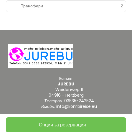
Трансфери
2
Контакт
JUREBU
Weidenweg 11
04916 - Herzberg
Телефон:
03535-242524
Имейл:
info@kombireise.eu
Опции за резервация
@ Copyright 2026
|
Правила за поверителност