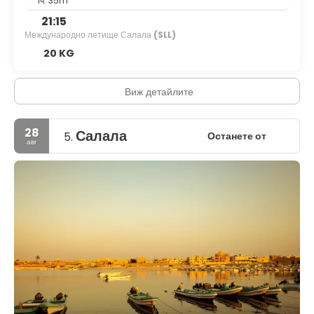
1ч. 35m
21:15
Международно летище Салала
(SLL)
20 KG
Виж детайлите
28
Салала
Останете от
5.
авг