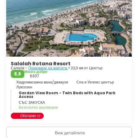
Salalah Rotana Resort
Салала -
Показване на картата
> 22,0 км от Център
Много добре
8,8
6307
Хидромасажна вана/джакузи
Спа и Уелнес център
Луксозен
Garden View Room - Twin Beds with Aqua Park
Access
СЪС ЗАКУСКА
Безплатно анулиране
Обичаме го
Виж детайлите