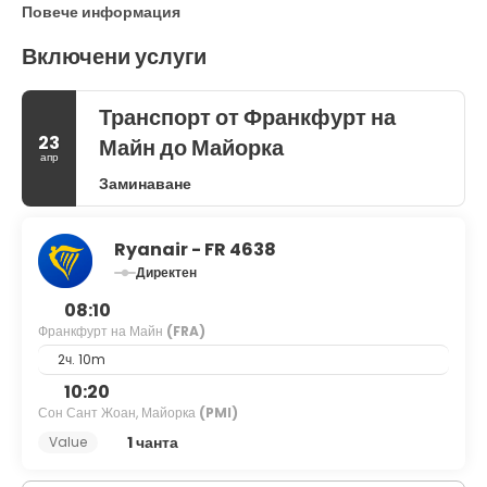
Повече информация
Включени услуги
Транспорт от Франкфурт на
23
Майн до Майорка
апр
Заминаване
Ryanair - FR 4638
Директен
08:10
Франкфурт на Майн
(FRA)
2ч. 10m
10:20
Сон Сант Жоан, Майорка
(PMI)
1 чанта
Value