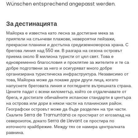
Wünschen entsprechend angepasst werden.
За дестинацията
Майорка е известна като лесна за достигане мека за
приятели на слънчеви плажове, невероятни пейзажи,
прекрасни планини и достъпна средиземноморска храна. С
брегова линия над 550 км. В разгара на сезона островът
приема около 8 милиона туристи от цял свят. Това е
едновременно благословия и проклятие за жителите и те са
добре подготвени за него и осигуряват много добре
организирана туристическа инфраструктура. Независимо от
това, Майорка може да покаже дори други лица, когато
напуснете бреговата линия и погледнете вътрешната страна.
Цените падат с всеки километър, който се отдалечавате от
брега, и достигате обичайните испански стандарти в центъра
на острова или дори в някои части на планинския район.
Географски островът може да бъде разделен на три части.
Скалите Serra de Tramuntana се простират от югозапад на
североизток, докато Serra de Llevant се простира по
източното крайбрежие. Между тях се намира централната
равнина.