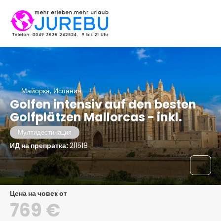
Майорка, Испания
Golfen intensiv auf den besten
Golfplätzen Mallorcas - inkl.
Мултидестинация
ИД на препратка:
211518
цена на човек от
769 €