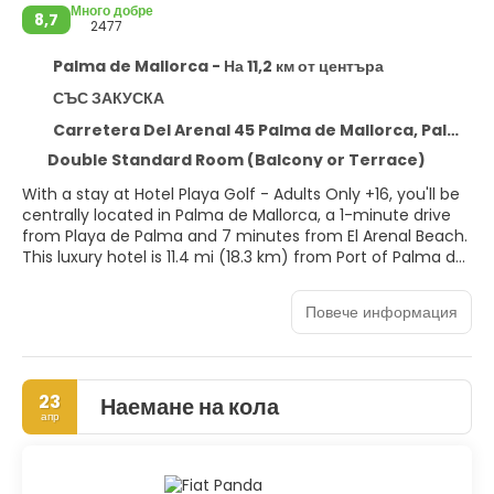
Много добре
8,7
2477
Palma de Mallorca - На 11,2 км от центъра
СЪС ЗАКУСКА
Carretera Del Arenal 45 Palma de Mallorca, Palma de Mallorca 7600
Double Standard Room (Balcony or Terrace)
With a stay at Hotel Playa Golf - Adults Only +16, you'll be
centrally located in Palma de Mallorca, a 1-minute drive
from Playa de Palma and 7 minutes from El Arenal Beach.
This luxury hotel is 11.4 mi (18.3 km) from Port of Palma de
Mallorca and 14.6 mi (23.5 km) from Cala Mayor Beach.
Повече информация
Pamper yourself with a visit to the spa, which offers
massages. If you're looking for recreational opportunities,
you'll find outdoor tennis courts, a health club, and an
outdoor pool. This hotel also features complimentary
23
Наемане на кола
wireless internet access, concierge services, and gift
апр
shops/newsstands.
Make yourself at home in one of the 218 guestrooms
featuring minibars and LCD televisions. Rooms have